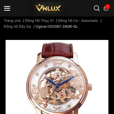
0
Trang chủ
/
Đồng Hồ Thụy Sĩ
/
Đồng hồ Cơ - Automatic
/
Đồng hồ Dây Da
/
Ogival OG1087-2AGR-GL
Đồng hồ casio
đồng hồ G-Shock
đồng hồ Orient
...