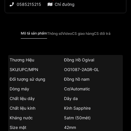
0585215215
Chỉ đường
Mô tả sản phẩm
Thông số
Video
CS giao hàng
CS đổi trả
Thương Hiệu
Đồng Hồ Ogival
SKU/UPC/MPN
OG1087-2AGR-GL
Đối tượng sử dụng
Đồng hồ nam
Dòng máy
Cơ/Automatic
Chất liệu dây
Dây da
Chất liệu kính
Kính Sapphire
Kháng nước
5atm (50mét)
Size mặt
42mm