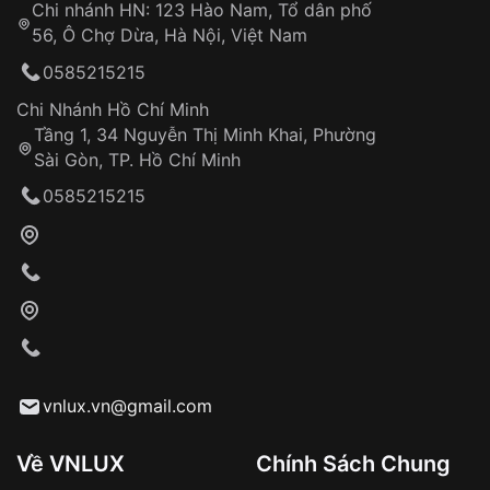
Chi nhánh HN: 123 Hào Nam, Tổ dân phố
Từ khóa SEO:
56, Ô Chợ Dừa, Hà Nội, Việt Nam
Hỗ trợ nhanh chóng – minh bạch
0585215215
Đảm bảo quyền lợi khách hàng
Đồng hành cùng khách hàng trong suốt quá
Chi Nhánh Hồ Chí Minh
trình sử dụng
Tầng 1, 34 Nguyễn Thị Minh Khai, Phường
Sài Gòn, TP. Hồ Chí Minh
Giao hàng tận nơi
0585215215
Khách hàng kiểm tra và thanh toán trực tiếp
cho nhân viên giao hàng
Xác nhận đơn hàng và thanh toán
VNLUX tiến hành giao hàng đến địa chỉ yêu
cầu
Từ khóa SEO:
vnlux.vn@gmail.com
Về VNLUX
Chính Sách Chung