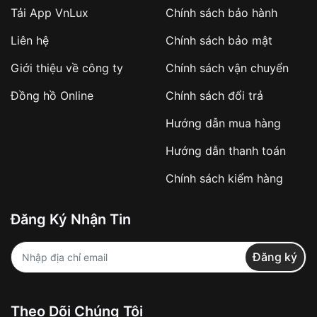
Tải App VnLux
Chính sách bảo hành
Áp dụng với các đơn hàng giá trị cao hoặc
Liên hệ
Chính sách bảo mật
sản phẩm đặc biệt
Khách hàng cần
đặt cọc trước 10% giá trị đơn
Giới thiệu về công ty
Chính sách vận chuyển
hàng
Số tiền còn lại thanh toán khi nhận hàng hoặc
Đồng hồ Online
Chính sách đổi trả
theo thỏa thuận
Hướng dẫn mua hàng
Lợi ích của việc đặt cọc:
Hướng dẫn thanh toán
✔️ Đảm bảo xử lý đơn hàng nhanh chóng
Chính sách kiểm hàng
✔️ Hạn chế tình trạng hủy đơn không mong
muốn
Đăng Ký Nhận Tin
Từ khóa SEO:
Đăng ký
Khách hàng được
kiểm tra hàng trước khi
Theo Dõi Chúng Tôi