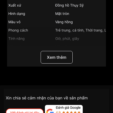
Xuất xứ
Đồng hồ Thụy Sỹ
Hình dạng
Mặt tròn
Màu vỏ
Vàng hồng
Phong cách
Trẻ trung, cá tính, Thời trang, Lộ 
Tính năng
Giờ, phút, giây
Màu mặt
Mặt trắng
Những sản phẩm tương tự
"Ogival OG1087-2AGR-
Xem thêm
GL":
Thương Hiệu
Đồng Hồ Ogival
SKU/UPC/MPN
OG1087-2AGR-GL
Chính sách vận chuyển VNLUX
Xin chia sẻ cảm nhận của bạn về sản phẩm
tiện lợi –
Đối tượng sử dụng
Đồng hồ nam
nhanh chóng – minh bạch
Dòng máy
Cơ/Automatic
Viết đánh giá tại đây