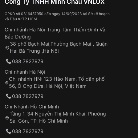
Công Ty TNHH Minh Châu VNLUX
Va đập, rơi vỡ
Thời gian vận chuyển trung bình:
Tai nạn hoặc tác động từ bên ngoài
3 – 5 ngày
GPKD số 0316487950 cấp ngày 14/09/2023 tại Sở kế hoạch
và Đầu tư TP.HCM.
làm việc
Hao mòn tự nhiên theo thời gian:
Áp dụng cho tất cả tỉnh thành trên toàn quốc
Dây đeo
Chi nhánh Hà Nội Trung Tâm Thẩm Định Và
Thời gian tính từ khi xác nhận đơn hàng thành
Vỏ đồng hồ
Bảo Dưỡng
công
Sản phẩm đã bị:
38 phố Bạch Mai,Phường Bạch Mai , Quận
Tự ý sửa chữa
Hai Bà Trưng ,Hà Nội
Can thiệp tại các nơi không thuộc hệ
038 7827979
thống VNLUX
Hotline: 0585 215 215
Chi nhánh Hà Nội
Chi nhánh HN: 123 Hào Nam, Tổ dân phố
Từ khóa SEO:
56, Ô Chợ Dừa, Hà Nội, Việt Nam
Hỗ trợ nhanh chóng – minh bạch
038 7827979
Đảm bảo quyền lợi khách hàng
Đồng hành cùng khách hàng trong suốt quá
Chi Nhánh Hồ Chí Minh
trình sử dụng
Tầng 1, 34 Nguyễn Thị Minh Khai, Phường
Sài Gòn, TP. Hồ Chí Minh
Giao hàng tận nơi
038 7827979
Khách hàng kiểm tra và thanh toán trực tiếp