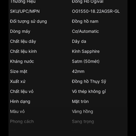
Thương Hiệu
Đồng Hồ Ogival
SKU/UPC/MPN
OG1550-18.22AGSR-GL
Đối tượng sử dụng
Đồng hồ nam
Dòng máy
Cơ/Automatic
Chất liệu dây
Dây da
Chất liệu kính
Kính Sapphire
Kháng nước
5atm (50mét)
Size mặt
42mm
Xuất xứ
Đồng hồ Thụy Sỹ
Chất liệu vỏ
Vỏ thép không gỉ
Hình dạng
Mặt tròn
Màu vỏ
Vàng hồng
Phong cách
Sang trọng
Màu mặt
Mặt trắng