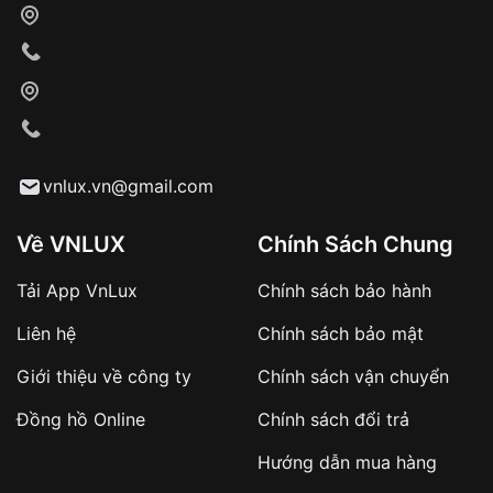
cho nhân viên giao hàng
Xác nhận đơn hàng và thanh toán
VNLUX tiến hành giao hàng đến địa chỉ yêu
cầu
Từ khóa SEO:
vnlux.vn@gmail.com
Về VNLUX
Chính Sách Chung
Tải App VnLux
Chính sách bảo hành
Áp dụng với các đơn hàng giá trị cao hoặc
Liên hệ
Chính sách bảo mật
sản phẩm đặc biệt
Khách hàng cần
đặt cọc trước 10% giá trị đơn
Giới thiệu về công ty
Chính sách vận chuyển
hàng
Số tiền còn lại thanh toán khi nhận hàng hoặc
Đồng hồ Online
Chính sách đổi trả
theo thỏa thuận
Hướng dẫn mua hàng
Lợi ích của việc đặt cọc: