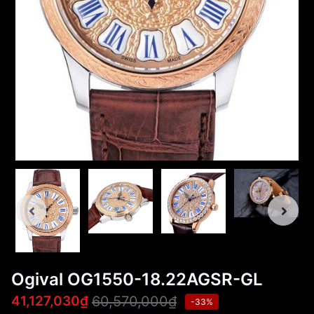
Ogival OG1550-18.22AGSR-GL
60,570,000₫
41,127,030₫
-33%