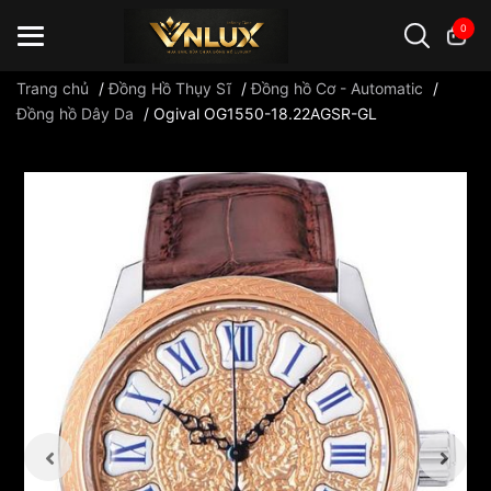
0
Trang chủ
/
Đồng Hồ Thụy Sĩ
/
Đồng hồ Cơ - Automatic
/
Đồng hồ Dây Da
/
Ogival OG1550-18.22AGSR-GL
Đồng hồ casio
đồng hồ G-Shock
đồng hồ Orient
...