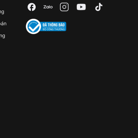
ng
oán
àng