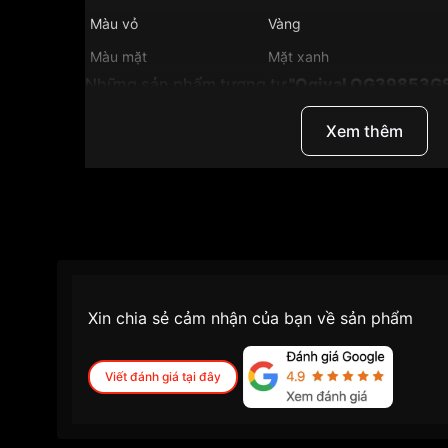
Màu vỏ
Vàng
Màu mặt
Mặt xanh
Những sản phẩm tương tự
"Ogival OG39853GS
Xem thêm
Xin chia sẻ cảm nhận của bạn về sản phẩm
Viết đánh giá tại đây