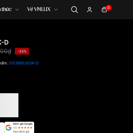
0
n thức
Về VNLUX
K-D
000₫
-33%
hẩm:
OG39853GSK-D