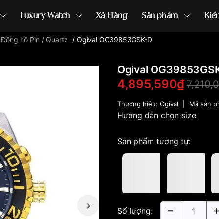
Luxury Watch
Xả Hàng
Sản phẩm
Kiế
/
Đồng hồ Pin / Quartz
/
Ogival OG39853GSK-D
ồng hồ G-Shock
đồng hồ Orient
...
Ogival OG39853GS
4,895,590₫
7,210,
Thương hiệu:
Ogival
|
Mã sản p
Hướng dẫn chọn size
Sản phẩm tương tự:
Số lượng: