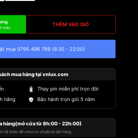
ping
THÊM VÀO GIỎ
h toán
đặt mua
0795 496 789
(8:30 - 22:00)
sách mua hàng tại vnlux.com
ển
Thay pin miễn phí trọn đời
h hãng
Bảo hành trọn gói 5 năm
a hàng(mở cửa từ 8h:00 - 22h:00)
iên hệ trước để vnlux.vn chuẩn bị sẵn hàng