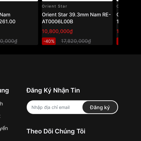
Orient Star
Casio
 Nam
Orient Star 39.3mm Nam RE-
Casio 45
261.00
AT0006L00B
1200WHD
10,800,000₫
1,301,600
00,000₫
17,820,000₫
1,
-40%
-20%
ung
Đăng Ký Nhận Tin
nh
Đăng ký
t
uyển
Theo Dõi Chúng Tôi