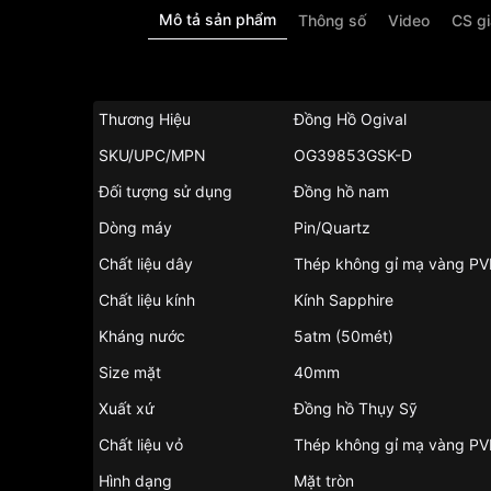
Mô tả sản phẩm
Thông số
Video
CS g
Thương Hiệu
Đồng Hồ Ogival
SKU/UPC/MPN
OG39853GSK-D
Đối tượng sử dụng
Đồng hồ nam
Dòng máy
Pin/Quartz
Chất liệu dây
Thép không gỉ mạ vàng P
Chất liệu kính
Kính Sapphire
Kháng nước
5atm (50mét)
Size mặt
40mm
Xuất xứ
Đồng hồ Thụy Sỹ
Chất liệu vỏ
Thép không gỉ mạ vàng P
Hình dạng
Mặt tròn