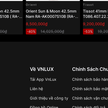
Orient
Tissot
oon 42.5mm
Orient Sun & Moon 42.5mm
Tissot 41mm
10B ( RA-
Nam RA-AK0007S10B (RA-
T086.407.22.
AK0007S30B)
8,500,000₫
9,200,000₫
000₫
14,025,000₫
19,2
-40%
-53%
Về VNLUX
Chính Sách Ch
Tải App VnLux
Chính sách bảo hà
Liên hệ
Chính sách bảo mậ
Giới thiệu về công ty
Chính sách vận ch
Đồng hồ Online
Chính sách đổi trả