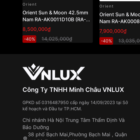
Orient
Orient
Orient Sun & Moon 42.5mm
Orient Sun & M
Nam RA-AK0011D10B (RA-
Nam RA-AK0008S
AK0011D30B)
AK0008S30B )
8,500,000₫
7,900,000₫
14,025,000₫
-40%
13,035,
-40%
Công Ty TNHH Minh Châu VNLUX
GPKD số 0316487950 cấp ngày 14/09/2023 tại Sở
kế hoạch và Đầu tư TP.HCM.
Chi nhánh Hà Nội Trung Tâm Thẩm Định Và
Bảo Dưỡng
38 phố Bạch Mai,Phường Bạch Mai , Quận