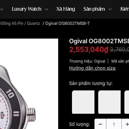
Luxury Watch
Xả Hàng
Sản phẩm
Kiế
/
Đồng hồ Pin / Quartz
/
Ogival OG8002TMSB-T
ồng hồ G-Shock
đồng hồ Orient
...
Ogival OG8002TMS
2,553,040₫
3,760,
Thương hiệu:
Ogival
|
Mã sản p
Hướng dẫn chọn size
Sản phẩm tương tự:
Số lượng: