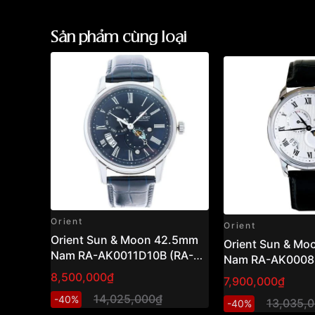
Sản phẩm cùng loại
Orient
Orient
Orient Sun & Moon 42.5mm
Orient Sun & M
Nam RA-AK0011D10B (RA-
Nam RA-AK0008S
AK0011D30B)
AK0008S30B )
8,500,000₫
7,900,000₫
14,025,000₫
-40%
13,035,
-40%