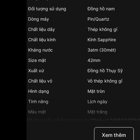
Đối tượng sử dụng
Đồng hồ nam
Dòng máy
Pin/Quartz
Chất liệu dây
Thép không gỉ
Chất liệu kính
Kính Sapphire
Kháng nước
3atm (30mét)
Size mặt
42mm
Xuất xứ
Đồng hồ Thụy Sỹ
Chất liệu vỏ
Vỏ thép không gỉ
Hình dạng
Mặt tròn
Tính năng
Lịch ngày
Màu mặt
Mặt trắng
Những sản phẩm tương tự
"Ogival OG8002TM
Xem thêm