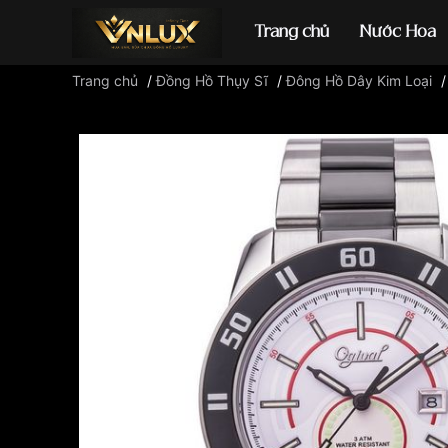
Trang chủ
Nước Hoa
Trang chủ
/
Đồng Hồ Thụy Sĩ
/
Đông Hồ Dây Kim Loại
Đồng hồ casio
đ