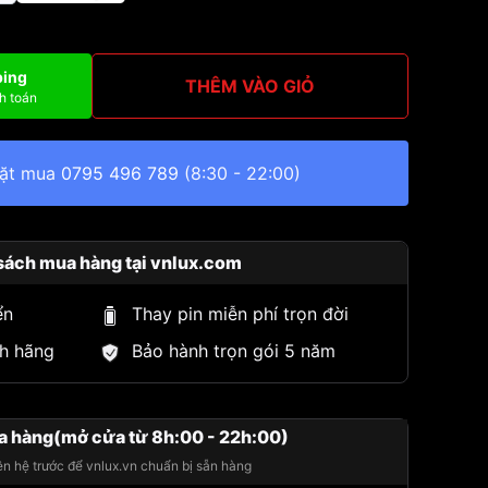
ping
THÊM VÀO GIỎ
h toán
đặt mua
0795 496 789
(8:30 - 22:00)
sách mua hàng tại vnlux.com
ển
Thay pin miễn phí trọn đời
h hãng
Bảo hành trọn gói 5 năm
a hàng(mở cửa từ 8h:00 - 22h:00)
iên hệ trước để vnlux.vn chuẩn bị sẵn hàng