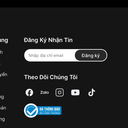
ung
Đăng Ký Nhận Tin
nh
Đăng ký
t
uyển
Theo Dõi Chúng Tôi
ng
oán
àng