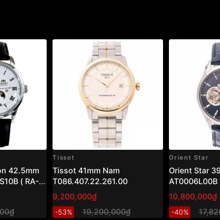
Tissot
Orient Star
oon 42.5mm
Tissot 41mm Nam
Orient Star 
10B ( RA-
T086.407.22.261.00
AT0006L00B
9,200,000₫
10,800,000₫
000₫
19,200,000₫
17,8
-53%
-40%