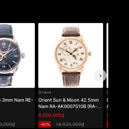
Orient
Orient
39.3mm Nam RE-
Orient Sun & Moon 42.5mm
Orient 4
Nam RA-AK0007S10B (RA-
AR0003L1
AK0007S30B)
AR0003L3
8,500,000₫
7,548,00
20,000₫
14,025,000₫
1
-40%
-40%