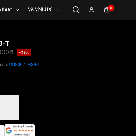
0
n thức
Về VNLUX
B-T
000₫
-33%
hẩm:
OG8002TMSB-T