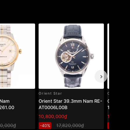
Orient Star
Casio
 Nam
Orient Star 39.3mm Nam RE-
Casio 45
261.00
AT0006L00B
1200WHD
10,800,000₫
1,301,600
00,000₫
17,820,000₫
1,
-40%
-20%