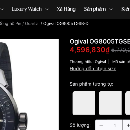
Luxury Watch
Xả Hàng
Sản phẩm
Kiế
Đồng hồ Pin / Quartz
/
Ogival OG8005TGSB-D
ồng hồ G-Shock
đồng hồ Orient
...
Ogival OG8005TGS
4,596,830₫
6,770,
Thương hiệu:
Ogival
|
Mã sản p
Hướng dẫn chọn size
Sản phẩm tương tự:
Số lượng: