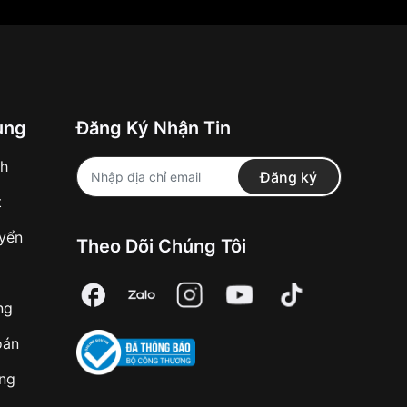
ung
Đăng Ký Nhận Tin
nh
Đăng ký
t
uyển
Theo Dõi Chúng Tôi
ng
oán
àng