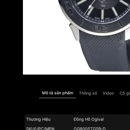
Mô tả sản phẩm
Thông số
Video
CS g
Thương Hiệu
Đồng Hồ Ogival
SKU/UPC/MPN
OG8005TGSB-D