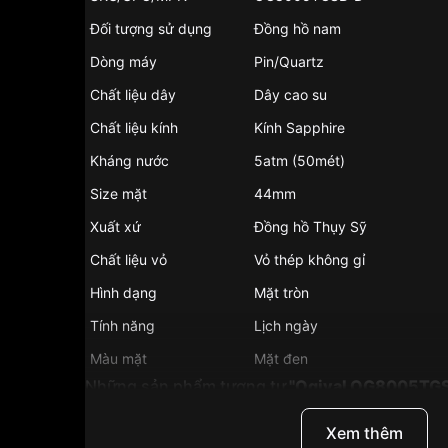
Đối tượng sử dụng
Đồng hồ nam
Dòng máy
Pin/Quartz
Chất liệu dây
Dây cao su
Chất liệu kính
Kính Sapphire
Kháng nước
5atm (50mét)
Size mặt
44mm
Xuất xứ
Đồng hồ Thụy Sỹ
Chất liệu vỏ
Vỏ thép không gỉ
Hình dạng
Mặt tròn
Tính năng
Lịch ngày
Màu mặt
Mặt đen
Những sản phẩm tương tự
"Ogival OG8005TGS
Xem thêm