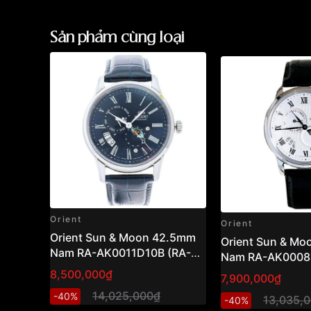
Sản phẩm cùng loại
Orient
Orient
Orient Sun & Moon 42.5mm
Orient Sun & M
Nam RA-AK0011D10B (RA-
Nam RA-AK0008S
AK0011D30B)
AK0008S30B )
8,500,000₫
7,900,000₫
14,025,000₫
-40%
13,035,
-40%