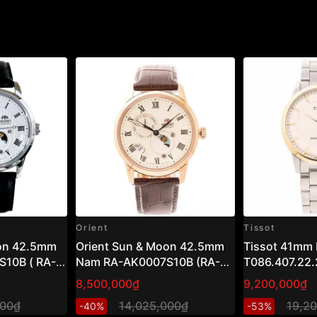
Orient
Tissot
oon 42.5mm
Orient Sun & Moon 42.5mm
Tissot 41mm
10B ( RA-
Nam RA-AK0007S10B (RA-
T086.407.22.
AK0007S30B)
8,500,000₫
9,200,000₫
000₫
14,025,000₫
19,2
-40%
-53%