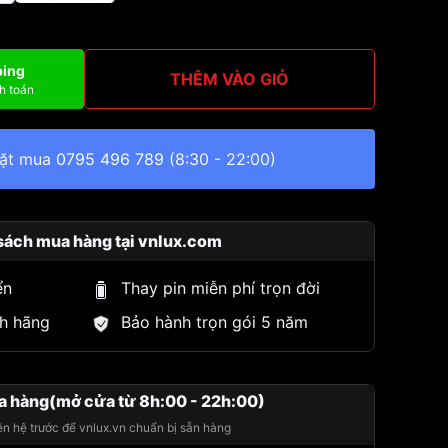
ping
THÊM VÀO GIỎ
h toán
đặt mua
0795 496 789
(8:30 - 22:00)
sách mua hàng tại vnlux.com
ển
Thay pin miễn phí trọn đời
h hãng
Bảo hành trọn gói 5 năm
a hàng(mở cửa từ 8h:00 - 22h:00)
iên hệ trước để vnlux.vn chuẩn bị sẵn hàng