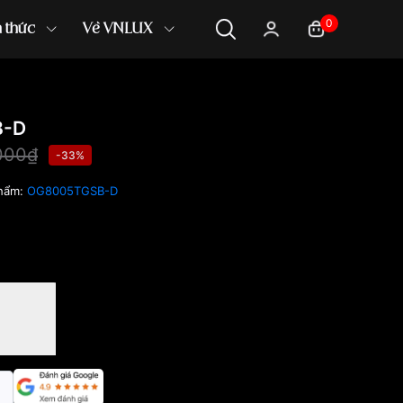
0
n thức
Về VNLUX
B-D
000₫
-33%
hẩm:
OG8005TGSB-D