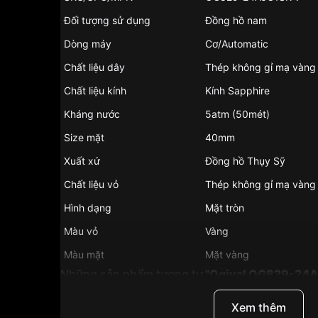
Đối tượng sử dụng
Đồng hồ nam
Dòng máy
Cơ/Automatic
Chất liệu dây
Thép không gỉ mạ vàng
Chất liệu kính
Kính Sapphire
Kháng nước
5atm (50mét)
Size mặt
40mm
Xuất xứ
Đồng hồ Thụy Sỹ
Chất liệu vỏ
Thép không gỉ mạ vàng
Hình dạng
Mặt tròn
Màu vỏ
Vàng
Màu mặt
Mặt vàng
Những sản phẩm tương tự
"Ogival OG829-24A
Xem thêm