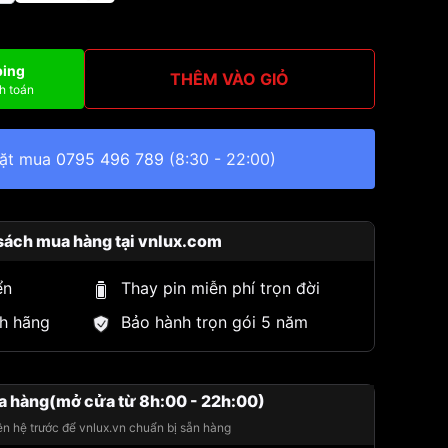
ping
THÊM VÀO GIỎ
h toán
đặt mua
0795 496 789
(8:30 - 22:00)
sách mua hàng tại vnlux.com
ển
Thay pin miễn phí trọn đời
h hãng
Bảo hành trọn gói 5 năm
a hàng(mở cửa từ 8h:00 - 22h:00)
iên hệ trước để vnlux.vn chuẩn bị sẵn hàng