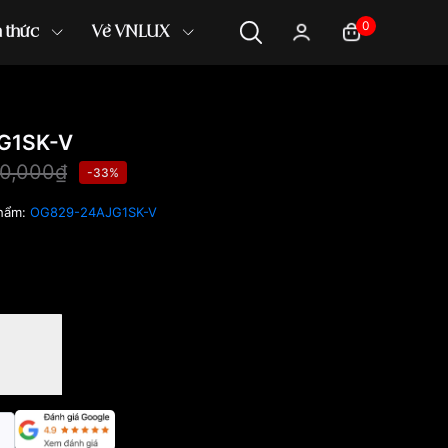
0
n thức
Về VNLUX
G1SK-V
0,000₫
-33%
hẩm:
OG829-24AJG1SK-V