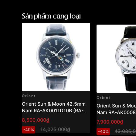
Sản phẩm cùng loại
Orient
Orient
Orient Sun & Moon 42.5mm
Orient Sun & M
Nam RA-AK0011D10B (RA-
Nam RA-AK0008S
AK0011D30B)
AK0008S30B )
8,500,000₫
7,900,000₫
14,025,000₫
-40%
13,035,
-40%