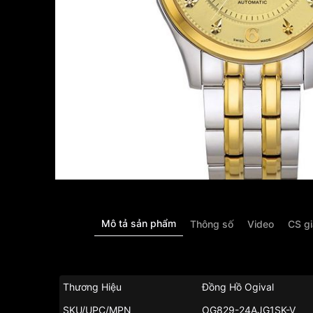
Mô tả sản phẩm
Thông số
Video
CS g
Thương Hiệu
Đồng Hồ Ogival
SKU/UPC/MPN
OG829-24AJG1SK-V