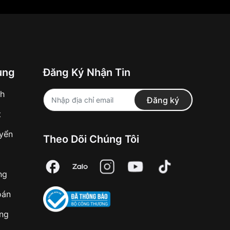
ung
Đăng Ký Nhận Tin
nh
Đăng ký
t
uyển
Theo Dõi Chúng Tôi
ng
oán
àng