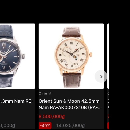
Orient
Orient
39.3mm Nam RE-
Orient Sun & Moon 42.5mm
Orient 4
Nam RA-AK0007S10B (RA-
AR0003L1
AK0007S30B)
AR0003L3
8,500,000₫
7,548,00
20,000₫
14,025,000₫
1
-40%
-40%