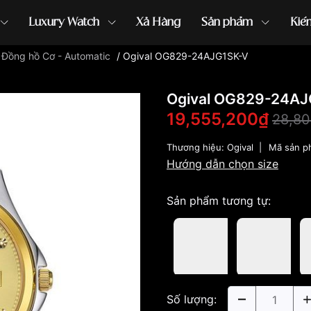
Luxury Watch
Xả Hàng
Sản phẩm
Kiế
/
Đồng hồ Cơ - Automatic
/
Ogival OG829-24AJG1SK-V
ồng hồ G-Shock
đồng hồ Orient
...
Ogival OG829-24AJ
19,555,200₫
28,80
Thương hiệu:
Ogival
|
Mã sản p
Hướng dẫn chọn size
Sản phẩm tương tự:
Số lượng: