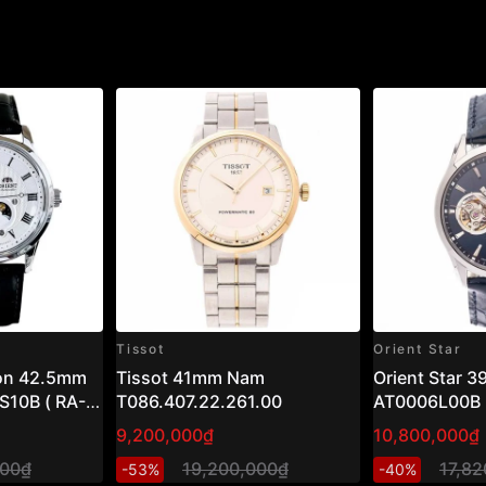
Tissot
Orient Star
oon 42.5mm
Tissot 41mm Nam
Orient Star 
10B ( RA-
T086.407.22.261.00
AT0006L00B
9,200,000₫
10,800,000₫
000₫
19,200,000₫
17,8
-53%
-40%