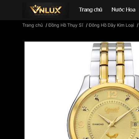
Trang chủ
Nước Hoa
Trang chủ
/
Đồng Hồ Thụy Sĩ
/
Đông Hồ Dây Kim Loại
Đồng hồ casio
đ