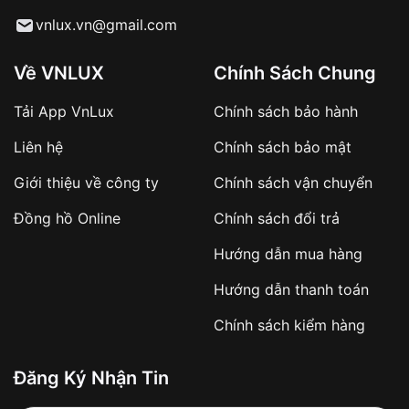
Từ khóa SEO:
vnlux.vn@gmail.com
Về VNLUX
Chính Sách Chung
Tải App VnLux
Chính sách bảo hành
Áp dụng với các đơn hàng giá trị cao hoặc
Liên hệ
Chính sách bảo mật
sản phẩm đặc biệt
Khách hàng cần
đặt cọc trước 10% giá trị đơn
Giới thiệu về công ty
Chính sách vận chuyển
hàng
Số tiền còn lại thanh toán khi nhận hàng hoặc
Đồng hồ Online
Chính sách đổi trả
theo thỏa thuận
Hướng dẫn mua hàng
Lợi ích của việc đặt cọc:
Hướng dẫn thanh toán
✔️ Đảm bảo xử lý đơn hàng nhanh chóng
Chính sách kiểm hàng
✔️ Hạn chế tình trạng hủy đơn không mong
muốn
Đăng Ký Nhận Tin
Từ khóa SEO: