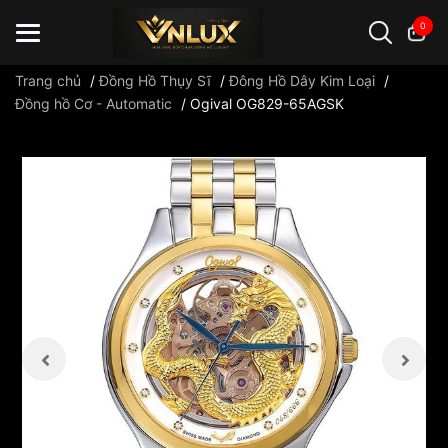
0
Trang chủ
/
Đồng Hồ Thụy Sĩ
/
Đông Hồ Dây Kim Loại
/
Đồng hồ Cơ - Automatic
/
Ogival OG829-65AGSK
Đồng hồ casio
đồng hồ G-Shock
đồng hồ Orient
...