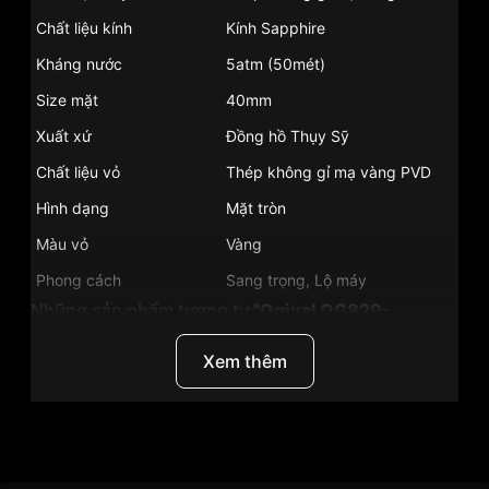
Chất liệu kính
Kính Sapphire
Kháng nước
5atm (50mét)
Size mặt
40mm
Xuất xứ
Đồng hồ Thụy Sỹ
Chất liệu vỏ
Thép không gỉ mạ vàng PVD
Hình dạng
Mặt tròn
Màu vỏ
Vàng
Phong cách
Sang trọng, Lộ máy
Những sản phẩm tương tự
"Ogival OG829-
65AGSK":
Xem thêm
Thương Hiệu
Đồng Hồ Ogival