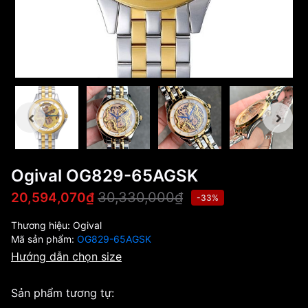
Ogival OG829-65AGSK
30,330,000₫
20,594,070₫
-33%
Thương hiệu:
Ogival
Mã sản phẩm:
OG829-65AGSK
Hướng dẫn chọn size
Sản phẩm tương tự: