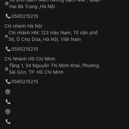
Tự ý sửa chữa
Hai Bà Trưng ,Hà Nội
Can thiệp tại các nơi không thuộc hệ
0585215215
thống VNLUX
Hotline: 0585 215 215
Chi nhánh Hà Nội
Chi nhánh HN: 123 Hào Nam, Tổ dân phố
Từ khóa SEO:
56, Ô Chợ Dừa, Hà Nội, Việt Nam
Hỗ trợ nhanh chóng – minh bạch
0585215215
Đảm bảo quyền lợi khách hàng
Đồng hành cùng khách hàng trong suốt quá
Chi Nhánh Hồ Chí Minh
trình sử dụng
Tầng 1, 34 Nguyễn Thị Minh Khai, Phường
Sài Gòn, TP. Hồ Chí Minh
Giao hàng tận nơi
0585215215
Khách hàng kiểm tra và thanh toán trực tiếp
cho nhân viên giao hàng
Xác nhận đơn hàng và thanh toán
VNLUX tiến hành giao hàng đến địa chỉ yêu
cầu