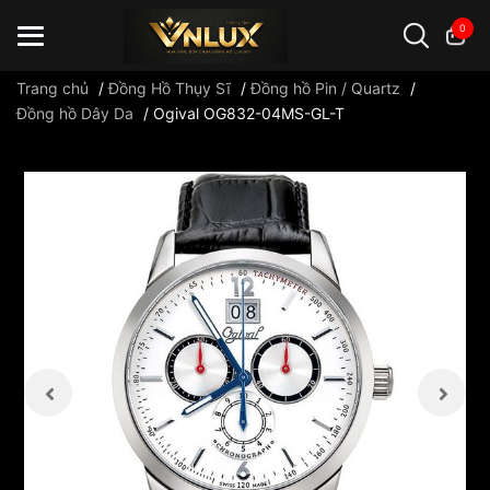
0
Trang chủ
/
Đồng Hồ Thụy Sĩ
/
Đồng hồ Pin / Quartz
/
Đồng hồ Dây Da
/
Ogival OG832-04MS-GL-T
Đồng hồ casio
đồng hồ G-Shock
đồng hồ Orient
...