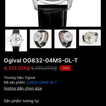
Ogival OG832-04MS-GL-T
6,380,000₫
4,332,020₫
-33%
Thương hiệu:
Ogival
Mã sản phẩm:
OG832-04MS-GL-T
Hướng dẫn chọn size
Sản phẩm tương tự: