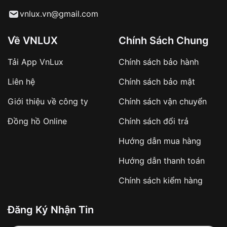
Từ khóa SEO:
vnlux.vn@gmail.com
Về VNLUX
Chính Sách Chung
Tải App VnLux
Chính sách bảo hành
Áp dụng với các đơn hàng giá trị cao hoặc
Liên hệ
Chính sách bảo mật
sản phẩm đặc biệt
Khách hàng cần
đặt cọc trước 10% giá trị đơn
Giới thiệu về công ty
Chính sách vận chuyển
hàng
Số tiền còn lại thanh toán khi nhận hàng hoặc
Đồng hồ Online
Chính sách đổi trả
theo thỏa thuận
Hướng dẫn mua hàng
Lợi ích của việc đặt cọc:
Hướng dẫn thanh toán
✔️ Đảm bảo xử lý đơn hàng nhanh chóng
Chính sách kiểm hàng
✔️ Hạn chế tình trạng hủy đơn không mong
muốn
Đăng Ký Nhận Tin
Từ khóa SEO: