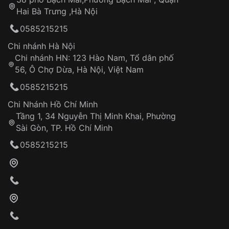
Tự ý sửa chữa
Hai Bà Trưng ,Hà Nội
Can thiệp tại các nơi không thuộc hệ
0585215215
thống VNLUX
Hotline: 0585 215 215
Chi nhánh Hà Nội
Chi nhánh HN: 123 Hào Nam, Tổ dân phố
Từ khóa SEO:
56, Ô Chợ Dừa, Hà Nội, Việt Nam
Hỗ trợ nhanh chóng – minh bạch
0585215215
Đảm bảo quyền lợi khách hàng
Đồng hành cùng khách hàng trong suốt quá
Chi Nhánh Hồ Chí Minh
trình sử dụng
Tầng 1, 34 Nguyễn Thị Minh Khai, Phường
Sài Gòn, TP. Hồ Chí Minh
Giao hàng tận nơi
0585215215
Khách hàng kiểm tra và thanh toán trực tiếp
cho nhân viên giao hàng
Xác nhận đơn hàng và thanh toán
VNLUX tiến hành giao hàng đến địa chỉ yêu
cầu