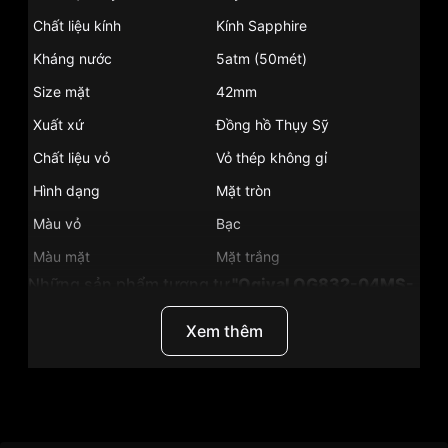
Chất liệu kính
Kính Sapphire
Kháng nước
5atm (50mét)
Size mặt
42mm
Xuất xứ
Đồng hồ Thụy Sỹ
Chất liệu vỏ
Vỏ thép không gỉ
Hình dạng
Mặt tròn
Màu vỏ
Bạc
Màu mặt
Mặt trắng
Những sản phẩm tương tự
"Ogival OG832-04MS-
GL-T":
Xem thêm
Thương Hiệu
Đồng Hồ Ogival