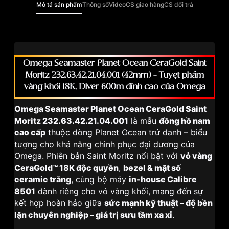
Mô tả sản phẩm
Thông số
Video
CS giao hàng
CS đổi trả
Omega Seamaster Planet Ocean CeraGold Saint
Moritz 232.63.42.21.04.001 (42mm) – Tuyệt phẩm
vàng khối 18K, Diver 600m đỉnh cao của Omega
Omega Seamaster Planet Ocean CeraGold Saint
Moritz 232.63.42.21.04.001
là mẫu
đồng hồ nam
cao cấp
thuộc dòng Planet Ocean trứ danh – biểu
tượng cho khả năng chinh phục đại dương của
Omega. Phiên bản Saint Moritz nổi bật với
vỏ vàng
CeraGold™ 18K độc quyền
,
bezel & mặt số
ceramic trắng
, cùng bộ máy
in-house Calibre
8501
dành riêng cho vỏ vàng khối, mang đến sự
kết hợp hoàn hảo giữa
sức mạnh kỹ thuật – độ bền
lặn chuyên nghiệp – giá trị sưu tầm xa xỉ
.