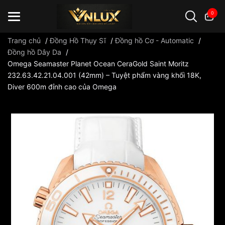
0
Trang chủ
/
Đồng Hồ Thụy Sĩ
/
Đồng hồ Cơ - Automatic
/
Đồng hồ Dây Da
/
Omega Seamaster Planet Ocean CeraGold Saint Moritz
Đồng hồ casio
đồng hồ G-Shock
đồng hồ Orient
...
232.63.42.21.04.001 (42mm) – Tuyệt phẩm vàng khối 18K,
Diver 600m đỉnh cao của Omega