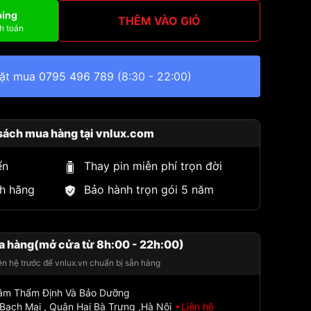
ping
THÊM VÀO GIỎ
h toán
đặt mua
0795 496 789
(8:30 - 22:00)
sách mua hàng tại vnlux.com
ển
Thay pin miễn phí trọn đời
h hãng
Bảo hành trọn gói 5 năm
a hàng(mở cửa từ 8h:00 - 22h:00)
iên hệ trước để vnlux.vn chuẩn bị sẵn hàng
Tâm Thẩm Định Và Bảo Dưỡng
Bạch Mai , Quận Hai Bà Trưng ,Hà Nội
Liên hệ