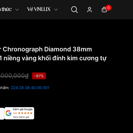
0
n thức
Về VNLUX
r Chronograph Diamond 38mm
 niềng vàng khối đính kim cương tự
,000,000₫
-67%
phẩm:
324.28.38.40.06.001