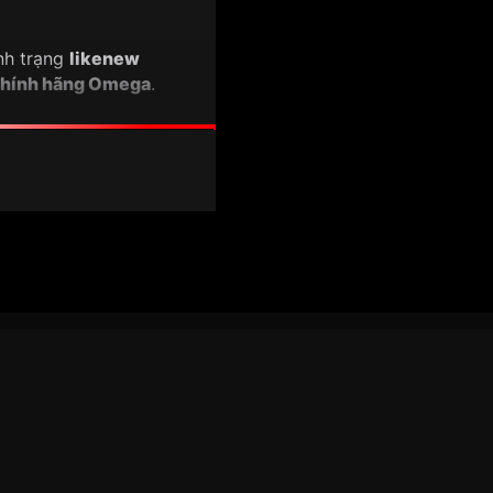
nh trạng
likenew
chính hãng Omega
.
Chronograph Diamond
raph
huyền thoại
 cương tự nhiên zin hãng
,
g vàng khối
, đồng bộ cao
 ánh sáng sang trọng
g Speedmaster
er (COSC)
thực dụng trong sinh hoạt