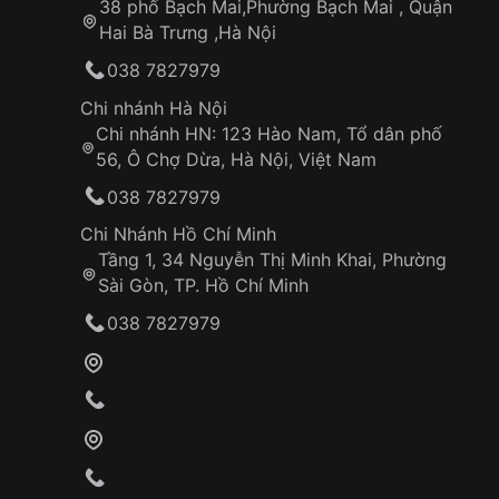
38 phố Bạch Mai,Phường Bạch Mai , Quận
Xuất xứ:
Swiss Made – Thụy Sỹ
Hai Bà Trưng ,Hà Nội
Giới tính:
Nam
Tình trạng:
Like New ~98.9%
038 7827979
Phụ kiện:
Full box, sổ & 3 thẻ chính hãng O
Chi nhánh Hà Nội
Bộ máy:
Chi nhánh HN: 123 Hào Nam, Tổ dân phố
56, Ô Chợ Dừa, Hà Nội, Việt Nam
Omega Calibre 3304 – Automatic Chronogr
038 7827979
Chuẩn Chronometer (COSC)
Trữ cót ~48 giờ
Chi Nhánh Hồ Chí Minh
Tầng 1, 34 Nguyễn Thị Minh Khai, Phường
Vỏ & kính:
Sài Gòn, TP. Hồ Chí Minh
Đường kính mặt: 38mm
038 7827979
Chất liệu vỏ: Thép không gỉ
Bezel: Vàng khối đính kim cương tự nhiên (~1
Kính: Sapphire Glassbox chống trầy
Dây & khóa:
Dây thép không gỉ