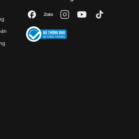
ng
oán
àng