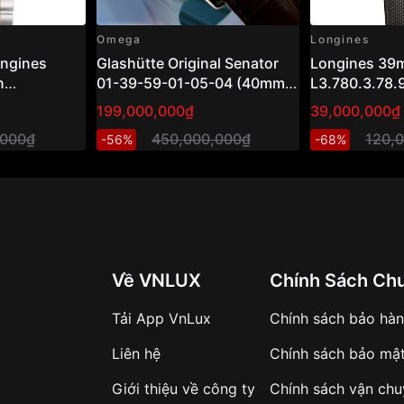
304
, bộ máy chronograph
Omega
Longines
tảng cao cấp, đạt chuẩn
ngines
Glashütte Original Senator
Longines 3
n
01-39-59-01-05-04 (40mm)
L3.780.3.78.
mm new full
– Đồng hồ nam vàng hồng
199,000,000₫
39,000,000₫
18K, chuẩn mực Haute
,000₫
450,000,000₫
120,
-56%
-68%
Horlogerie Đức
n định cao
 cho người đeo thường
Về VNLUX
Chính Sách Ch
Tải App VnLux
Chính sách bảo hà
Liên hệ
Chính sách bảo mậ
 Diamond
Giới thiệu về công ty
Chính sách vận ch