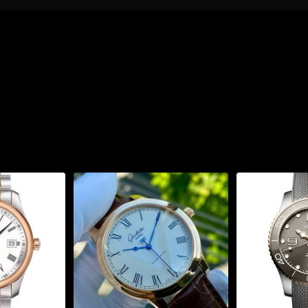
& sang trọng cân bằng
m sở hữu thiết kế đặc
rệt nhờ các chi tiết
h cân đối, dễ quan sát
o điểm nhấn sang trọng
hản tốt, tăng tính thẩm
 chiều sâu, nhìn nghiêng
m tốt theo thời gian
p cổ tay từ khoảng 15cm
 trang phục thường ngày
graph chuẩn COSC