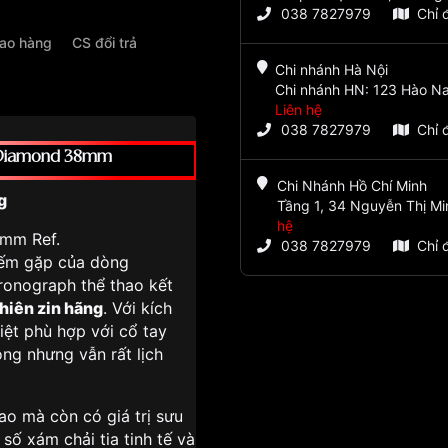
038 7827979
Chỉ 
iao hàng
CS đổi trả
Chi nhánh Hà Nội
Chi nhánh HN: 123 Hào Na
Liên hệ
038 7827979
Chỉ 
 Diamond 38mm
Chi Nhánh Hồ Chí Minh
g
Tầng 1, 34 Nguyễn Thị Mi
hệ
mm Ref.
038 7827979
Chỉ 
iếm gặp của dòng
hronograph thể thao kết
hiên zin hãng
. Với kích
ệt phù hợp với cổ tay
ọng nhưng vẫn rất lịch
ao mà còn có giá trị sưu
số xám chải tia tinh tế và