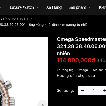
Luxury Watch
Xả Hàng
Sản phẩm
Kiế
/
Đồng hồ Dây Da
/
38.40.06.001 niềng vàng khối đính kim cương tự nhiên
ồng hồ G-Shock
đồng hồ Orient
...
Omega Speedmaste
324.28.38.40.06.001
nhiên
114,000,000₫
340
Thương hiệu:
Omega
|
Mã sản 
Hướng dẫn chọn size
Số lượng: