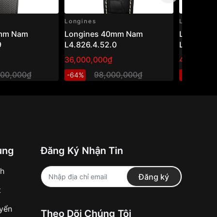
Longines
Longines
9mm Nam
Longines 40mm Nam
Longines
9
L4.826.4.52.0
L3.781.3.
36,000,000₫
44,000,0
000,000₫
98,000,000₫
7
-64%
-45%
ung
Đăng Ký Nhận Tin
nh
Đăng ký
t
uyển
Theo Dõi Chúng Tôi