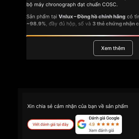
bộ máy chronograph đạt chuẩn COSC.
Sản phẩm tại
Vnlux – Đồng hồ chính hãng
có tì
~98.9%
, đầy đủ hộp, sổ và
3 thẻ chứng nhận 
🔹 Điểm nổi bật của Omega Speedmaster 
Xem thêm
Thuộc dòng
Omega Speedmaster Chronog
Niềng bezel vàng khối
đính full
54 viên kim
tổng trọng lượng khoảng
1.1 carat
Kim giờ, kim phút, cọc số và
núm chỉnh bằn
cấp
Mặt số xám grey chải tia sunburst, hiệu ứng
Kính sapphire
Glassbox cong cao
, đặc trưn
Bộ máy
Omega Calibre 3304 – Chronomet
Xin chia sẻ cảm nhận của bạn về sản phẩm
Size
38mm
, hiếm, cực hợp tay nhỏ
Chống nước
100m
, dạ quang sáng rõ – rất 
hằng ngày
Viết đánh giá tại đây