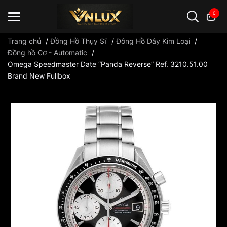
0
Trang chủ
/
Đồng Hồ Thụy Sĩ
/
Đông Hồ Dây Kim Loại
/
Đồng hồ Cơ - Automatic
/
Omega Speedmaster Date “Panda Reverse” Ref. 3210.51.00
Đồng hồ casio
đồng hồ G-Shock
đồng hồ Orient
...
Brand New Fullbox