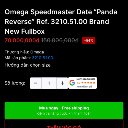
Omega Speedmaster Date “Panda
Reverse” Ref. 3210.51.00 Brand
New Fullbox
150,000,000₫
70,000,000₫
-54%
Thương hiệu:
Omega
Mã sản phẩm:
3210.51.00
Hướng dẫn chọn size
Số lượng:
Mua ngay - Free shipping
Kiểm tra hàng trước khi thanh toán
THÊM VÀO GIỎ