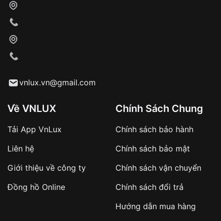
cho nhân viên giao hàng
Xác nhận đơn hàng và thanh toán
VNLUX tiến hành giao hàng đến địa chỉ yêu
cầu
Từ khóa SEO:
vnlux.vn@gmail.com
Về VNLUX
Chính Sách Chung
Tải App VnLux
Chính sách bảo hành
Áp dụng với các đơn hàng giá trị cao hoặc
Liên hệ
Chính sách bảo mật
sản phẩm đặc biệt
Khách hàng cần
đặt cọc trước 10% giá trị đơn
Giới thiệu về công ty
Chính sách vận chuyển
hàng
Số tiền còn lại thanh toán khi nhận hàng hoặc
Đồng hồ Online
Chính sách đổi trả
theo thỏa thuận
Hướng dẫn mua hàng
Lợi ích của việc đặt cọc: