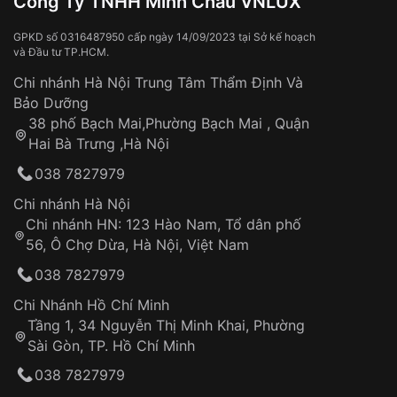
Công Ty TNHH Minh Châu VNLUX
lẫn đất liền.
Va đập, rơi vỡ
Thời gian vận chuyển trung bình:
Tai nạn hoặc tác động từ bên ngoài
3 – 5 ngày
GPKD số 0316487950 cấp ngày 14/09/2023 tại Sở kế hoạch
Những sản phẩm tương tự
"Omega Seamaster
và Đầu tư TP.HCM.
làm việc
Hao mòn tự nhiên theo thời gian:
Diver 300M 210.20.42.20.01.001 – Thợ lặn sang
Áp dụng cho tất cả tỉnh thành trên toàn quốc
Dây đeo
Chi nhánh Hà Nội Trung Tâm Thẩm Định Và
trọng hai tông màu vàng thép 99,9% siêu đỉnh
Thời gian tính từ khi xác nhận đơn hàng thành
Vỏ đồng hồ
Bảo Dưỡng
cao":
công
Sản phẩm đã bị:
38 phố Bạch Mai,Phường Bạch Mai , Quận
Tự ý sửa chữa
Hai Bà Trưng ,Hà Nội
Can thiệp tại các nơi không thuộc hệ
038 7827979
thống VNLUX
Hotline: 0585 215 215
Chi nhánh Hà Nội
Chi nhánh HN: 123 Hào Nam, Tổ dân phố
Từ khóa SEO:
56, Ô Chợ Dừa, Hà Nội, Việt Nam
Hỗ trợ nhanh chóng – minh bạch
038 7827979
Đảm bảo quyền lợi khách hàng
Đồng hành cùng khách hàng trong suốt quá
Chi Nhánh Hồ Chí Minh
trình sử dụng
Tầng 1, 34 Nguyễn Thị Minh Khai, Phường
Sài Gòn, TP. Hồ Chí Minh
Giao hàng tận nơi
038 7827979
Khách hàng kiểm tra và thanh toán trực tiếp