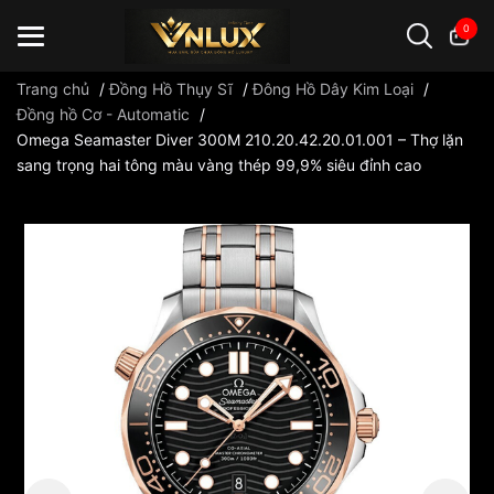
0
Trang chủ
/
Đồng Hồ Thụy Sĩ
/
Đông Hồ Dây Kim Loại
/
Đồng hồ Cơ - Automatic
/
Omega Seamaster Diver 300M 210.20.42.20.01.001 – Thợ lặn
Đồng hồ casio
đồng hồ G-Shock
đồng hồ Orient
...
sang trọng hai tông màu vàng thép 99,9% siêu đỉnh cao