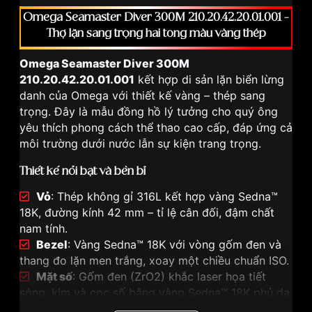
Omega Seamaster Diver 300M 210.20.42.20.01.001 –
Thợ lặn sang trọng hai tông màu vàng thép
Omega Seamaster Diver 300M
210.20.42.20.01.001
kết hợp di sản lặn biển lừng
danh của Omega với thiết kế vàng – thép sang
trọng. Đây là mẫu đồng hồ lý tưởng cho quý ông
yêu thích phong cách thể thao cao cấp, đáp ứng cả
môi trường dưới nước lẫn sự kiện trang trọng.
Thiết kế nổi bật và bền bỉ
Vỏ
: Thép không gỉ 316L kết hợp vàng Sedna™
18K, đường kính 42 mm – tỉ lệ cân đối, đậm chất
nam tính.
Bezel
: Vàng Sedna™ 18K với vòng gốm đen và
thang đo lặn men trắng, xoay một chiều chuẩn ISO.
Mặt số
: Gốm đen (ZrO2) khắc laser họa tiết
sóng, kim và cọc số bằng vàng Sedna™ 18K phủ dạ
quang Super-LumiNova cho khả năng hiển thị tuyệt