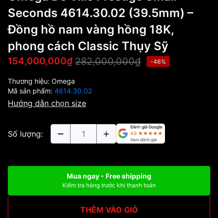
Seconds 4614.30.02 (39.5mm) –
Đồng hồ nam vàng hồng 18K,
phong cách Classic Thụy Sỹ
282,000,000₫
154,000,000₫
-46%
Thương hiệu:
Omega
Mã sản phẩm:
4614.30.02
Hướng dẫn chọn size
Số lượng:
Mua ngay - Free shipping
Kiểm tra hàng trước khi thanh toán
THÊM VÀO GIỎ