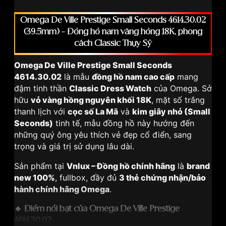
Omega De Ville Prestige Small Seconds 4614.30.02
(39.5mm) – Đồng hồ nam vàng hồng 18K, phong
cách Classic Thụy Sỹ
Omega De Ville Prestige Small Seconds
4614.30.02
là mẫu
đồng hồ nam cao cấp
mang
đậm tinh thần
Classic Dress Watch
của Omega. Sở
hữu
vỏ vàng hồng nguyên khối 18K
, mặt số trắng
thanh lịch với
cọc số La Mã
và
kim giây nhỏ (Small
Seconds)
tinh tế, mẫu đồng hồ này hướng đến
những quý ông yêu thích vẻ đẹp cổ điển, sang
trọng và giá trị sử dụng lâu dài.
Sản phẩm tại
Vnlux – Đồng hồ chính hãng
là
brand
new 100%
, fullbox, đầy đủ
3 thẻ chứng nhận/bảo
hành chính hãng Omega
.
🔹 Điểm nổi bật của Omega De Ville Prestige
4614.30.02