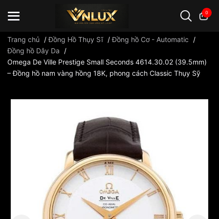
0
Trang chủ
/
Đồng Hồ Thụy Sĩ
/
Đồng hồ Cơ - Automatic
/
Đồng hồ Dây Da
/
Omega De Ville Prestige Small Seconds 4614.30.02 (39.5mm)
Đồng hồ casio
đồng hồ G-Shock
đồng hồ Orient
...
– Đồng hồ nam vàng hồng 18K, phong cách Classic Thụy Sỹ