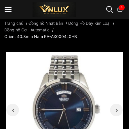
0
Trang chủ
/
Đồng hồ Nhật Bản
/
Đông Hồ Dây Kim Loại
/
Đồng hồ Cơ - Automatic
/
Orient 40.8mm Nam RA-AX0004L0HB
Đồng hồ casio
đồng hồ G-Shock
đồng hồ Orient
...