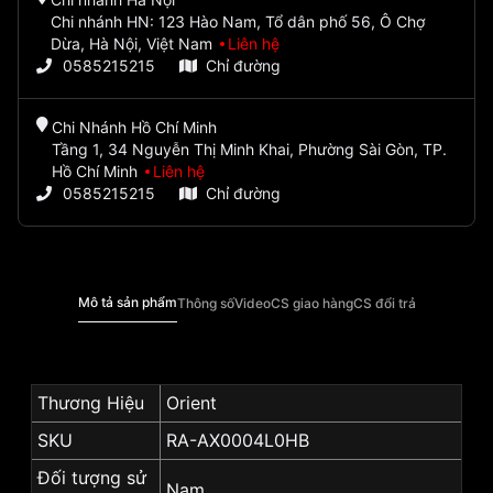
Chi nhánh HN: 123 Hào Nam, Tổ dân phố 56, Ô Chợ
Dừa, Hà Nội, Việt Nam
Liên hệ
0585215215
Chỉ đường
Chi Nhánh Hồ Chí Minh
Tầng 1, 34 Nguyễn Thị Minh Khai, Phường Sài Gòn, TP.
Hồ Chí Minh
Liên hệ
0585215215
Chỉ đường
Mô tả sản phẩm
Thông số
Video
CS giao hàng
CS đổi trả
Thương Hiệu
Orient
SKU
RA-AX0004L0HB
Đối tượng sử
Nam