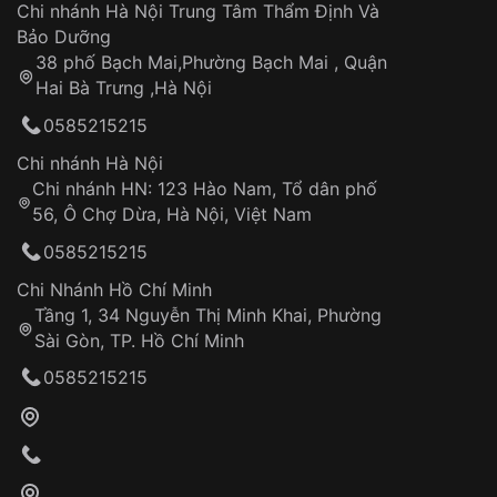
Áp dụng cho tất cả tỉnh thành trên toàn quốc
Dây đeo
Chi nhánh Hà Nội Trung Tâm Thẩm Định Và
Thời gian tính từ khi xác nhận đơn hàng thành
Vỏ đồng hồ
Bảo Dưỡng
công
Sản phẩm đã bị:
38 phố Bạch Mai,Phường Bạch Mai , Quận
Tự ý sửa chữa
Hai Bà Trưng ,Hà Nội
Can thiệp tại các nơi không thuộc hệ
0585215215
thống VNLUX
Hotline: 0585 215 215
Chi nhánh Hà Nội
Chi nhánh HN: 123 Hào Nam, Tổ dân phố
Từ khóa SEO:
56, Ô Chợ Dừa, Hà Nội, Việt Nam
Hỗ trợ nhanh chóng – minh bạch
0585215215
Đảm bảo quyền lợi khách hàng
Đồng hành cùng khách hàng trong suốt quá
Chi Nhánh Hồ Chí Minh
trình sử dụng
Tầng 1, 34 Nguyễn Thị Minh Khai, Phường
Sài Gòn, TP. Hồ Chí Minh
Giao hàng tận nơi
0585215215
Khách hàng kiểm tra và thanh toán trực tiếp
cho nhân viên giao hàng
Xác nhận đơn hàng và thanh toán