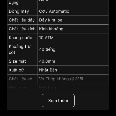
dụng
Dòng máy
Cơ / Automatic
Chất liệu dây
Dây kim loại
Chất liệu kính
Kính khoáng
Kháng nước
10 ATM
Khoảng trữ
40 tiếng
cót
Size mặt
40.8mm
Xuất xứ
Nhật Bản
Chất liệu vỏ
Vỏ Thép không gỉ 316L
Hình dạng
Mặt tròn
Màu vỏ
Vỏ Màu Bạc
Xem thêm
Độ dày
11mm
Màu mặt
Mặt xanh dương