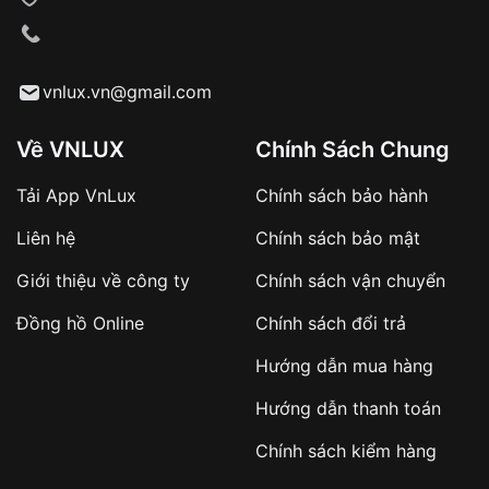
VNLUX tiến hành giao hàng đến địa chỉ yêu
cầu
Từ khóa SEO:
vnlux.vn@gmail.com
Về VNLUX
Chính Sách Chung
Tải App VnLux
Chính sách bảo hành
Áp dụng với các đơn hàng giá trị cao hoặc
Liên hệ
Chính sách bảo mật
sản phẩm đặc biệt
Khách hàng cần
đặt cọc trước 10% giá trị đơn
Giới thiệu về công ty
Chính sách vận chuyển
hàng
Số tiền còn lại thanh toán khi nhận hàng hoặc
Đồng hồ Online
Chính sách đổi trả
theo thỏa thuận
Hướng dẫn mua hàng
Lợi ích của việc đặt cọc:
Hướng dẫn thanh toán
✔️ Đảm bảo xử lý đơn hàng nhanh chóng
Chính sách kiểm hàng
✔️ Hạn chế tình trạng hủy đơn không mong
muốn