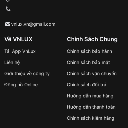
VNLUX tiến hành giao hàng đến địa chỉ yêu
cầu
Từ khóa SEO:
vnlux.vn@gmail.com
Về VNLUX
Chính Sách Chung
Tải App VnLux
Chính sách bảo hành
Áp dụng với các đơn hàng giá trị cao hoặc
Liên hệ
Chính sách bảo mật
sản phẩm đặc biệt
Khách hàng cần
đặt cọc trước 10% giá trị đơn
Giới thiệu về công ty
Chính sách vận chuyển
hàng
Số tiền còn lại thanh toán khi nhận hàng hoặc
Đồng hồ Online
Chính sách đổi trả
theo thỏa thuận
Hướng dẫn mua hàng
Lợi ích của việc đặt cọc:
Hướng dẫn thanh toán
✔️ Đảm bảo xử lý đơn hàng nhanh chóng
Chính sách kiểm hàng
✔️ Hạn chế tình trạng hủy đơn không mong
muốn