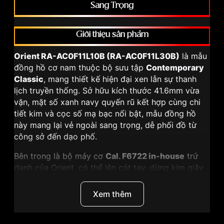
Sang Trọng
Giới thiệu sản phẩm
Orient RA-AC0F11L10B (RA-AC0F11L30B)
là mẫu
đồng hồ cơ nam thuộc bộ sưu tập
Contemporary
Classic
, mang thiết kế hiện đại xen lẫn sự thanh
lịch truyền thống. Sở hữu kích thước 41.6mm vừa
vặn, mặt số xanh navy quyến rũ kết hợp cùng chi
tiết kim và cọc số mạ bạc nổi bật, mẫu đồng hồ
này mang lại vẻ ngoài sang trọng, dễ phối đồ từ
công sở đến dạo phố.
Bên trong là bộ máy cơ
Cal. F6722 in-house
trứ
danh của Orient, có thể lên cót tay, dừng kim giây
khi chỉnh giờ và trữ cót đến 40 giờ – sự lựa chọn
hoàn hảo cho những quý ông yêu thích đồng hồ cơ
Xem thêm
Nhật Bản bền bỉ, chính xác.