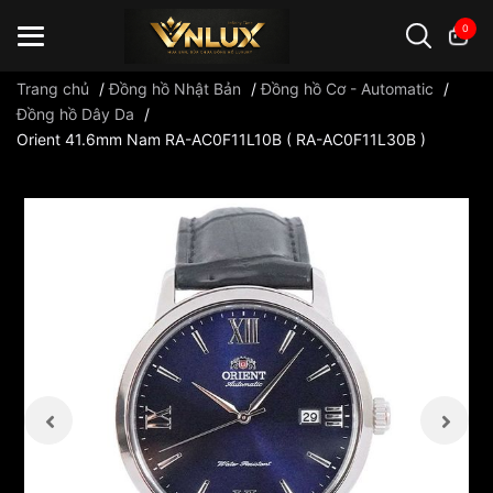
0
Trang chủ
/
Đồng hồ Nhật Bản
/
Đồng hồ Cơ - Automatic
/
Đồng hồ Dây Da
/
Orient 41.6mm Nam RA-AC0F11L10B ( RA-AC0F11L30B )
Đồng hồ casio
đồng hồ G-Shock
đồng hồ Orient
...