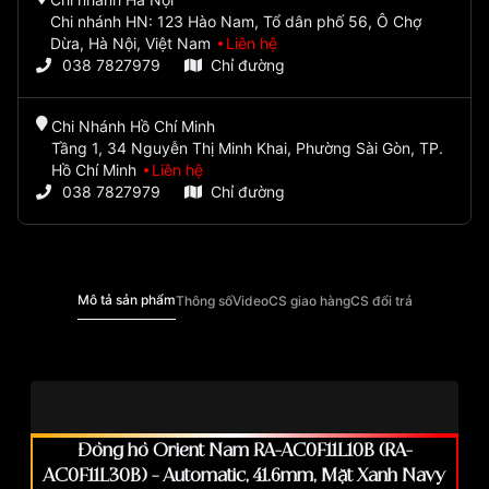
Chi nhánh HN: 123 Hào Nam, Tổ dân phố 56, Ô Chợ
Dừa, Hà Nội, Việt Nam
Liên hệ
038 7827979
Chỉ đường
Chi Nhánh Hồ Chí Minh
Tầng 1, 34 Nguyễn Thị Minh Khai, Phường Sài Gòn, TP.
Hồ Chí Minh
Liên hệ
038 7827979
Chỉ đường
Mô tả sản phẩm
Thông số
Video
CS giao hàng
CS đổi trả
Đồng hồ Orient Nam RA-AC0F11L10B (RA-
AC0F11L30B) – Automatic, 41.6mm, Mặt Xanh Navy