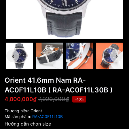
Orient 41.6mm Nam RA-
AC0F11L10B ( RA-AC0F11L30B )
7,920,000₫
4,800,000₫
-40%
Thương hiệu:
Orient
Mã sản phẩm:
RA-AC0F11L10B
Hướng dẫn chọn size