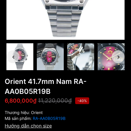
Orient 41.7mm Nam RA-
AA0B05R19B
11,220,000₫
6,800,000₫
-40%
Thương hiệu:
Orient
Mã sản phẩm:
RA-AA0B05R19B
Hướng dẫn chọn size