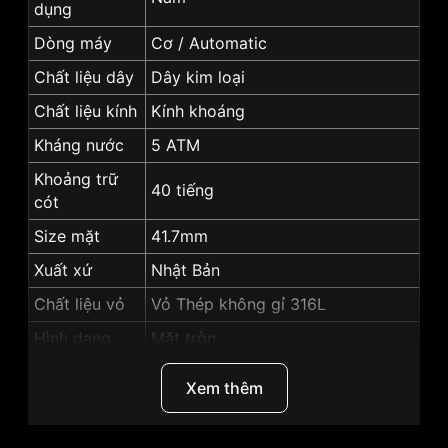
dụng
Dòng máy
Cơ / Automatic
Chất liệu dây
Dây kim loại
Chất liệu kính
Kính khoáng
Kháng nước
5 ATM
Khoảng trữ
40 tiếng
cót
Size mặt
41.7mm
Xuất xứ
Nhật Bản
Chất liệu vỏ
Vỏ Thép không gỉ 316L
Hình dạng
Mặt tròn
Màu vỏ
Vỏ Màu Bạc
Xem thêm
Độ dày
12.6mm
Màu mặt
Mặt đỏ