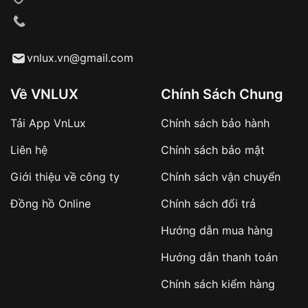
VNLUX tiến hành giao hàng đến địa chỉ yêu
cầu
Từ khóa SEO:
vnlux.vn@gmail.com
Về VNLUX
Chính Sách Chung
Tải App VnLux
Chính sách bảo hành
Áp dụng với các đơn hàng giá trị cao hoặc
Liên hệ
Chính sách bảo mật
sản phẩm đặc biệt
Khách hàng cần
đặt cọc trước 10% giá trị đơn
Giới thiệu về công ty
Chính sách vận chuyển
hàng
Số tiền còn lại thanh toán khi nhận hàng hoặc
Đồng hồ Online
Chính sách đổi trả
theo thỏa thuận
Hướng dẫn mua hàng
Lợi ích của việc đặt cọc:
Hướng dẫn thanh toán
✔️ Đảm bảo xử lý đơn hàng nhanh chóng
Chính sách kiểm hàng
✔️ Hạn chế tình trạng hủy đơn không mong
muốn