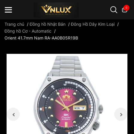
0
Trang chủ
/
Đồng hồ Nhật Bản
/
Đông Hồ Dây Kim Loại
/
Đồng hồ Cơ - Automatic
/
Orient 41.7mm Nam RA-AA0B05R19B
Đồng hồ casio
đồng hồ G-Shock
đồng hồ Orient
...