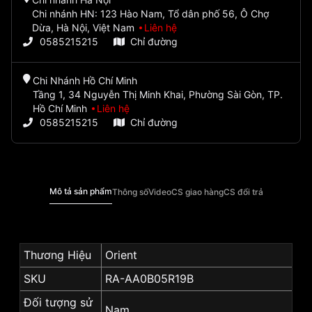
Chi nhánh HN: 123 Hào Nam, Tổ dân phố 56, Ô Chợ
Dừa, Hà Nội, Việt Nam
Liên hệ
0585215215
Chỉ đường
Chi Nhánh Hồ Chí Minh
Tầng 1, 34 Nguyễn Thị Minh Khai, Phường Sài Gòn, TP.
Hồ Chí Minh
Liên hệ
0585215215
Chỉ đường
Mô tả sản phẩm
Thông số
Video
CS giao hàng
CS đổi trả
Thương Hiệu
Orient
SKU
RA-AA0B05R19B
Đối tượng sử
Nam