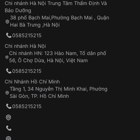
Áp dụng cho tất cả tỉnh thành trên toàn quốc
Dây đeo
Chi nhánh Hà Nội Trung Tâm Thẩm Định Và
Thời gian tính từ khi xác nhận đơn hàng thành
Vỏ đồng hồ
Bảo Dưỡng
công
Sản phẩm đã bị:
38 phố Bạch Mai,Phường Bạch Mai , Quận
Tự ý sửa chữa
Hai Bà Trưng ,Hà Nội
Can thiệp tại các nơi không thuộc hệ
0585215215
thống VNLUX
Hotline: 0585 215 215
Chi nhánh Hà Nội
Chi nhánh HN: 123 Hào Nam, Tổ dân phố
Từ khóa SEO:
56, Ô Chợ Dừa, Hà Nội, Việt Nam
Hỗ trợ nhanh chóng – minh bạch
0585215215
Đảm bảo quyền lợi khách hàng
Đồng hành cùng khách hàng trong suốt quá
Chi Nhánh Hồ Chí Minh
trình sử dụng
Tầng 1, 34 Nguyễn Thị Minh Khai, Phường
Sài Gòn, TP. Hồ Chí Minh
Giao hàng tận nơi
0585215215
Khách hàng kiểm tra và thanh toán trực tiếp
cho nhân viên giao hàng
Xác nhận đơn hàng và thanh toán