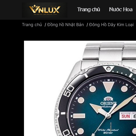
Trang chủ
Nước Hoa
Trang chủ
/
Đồng hồ Nhật Bản
/
Đông Hồ Dây Kim Loại
Đồng hồ casio
đ