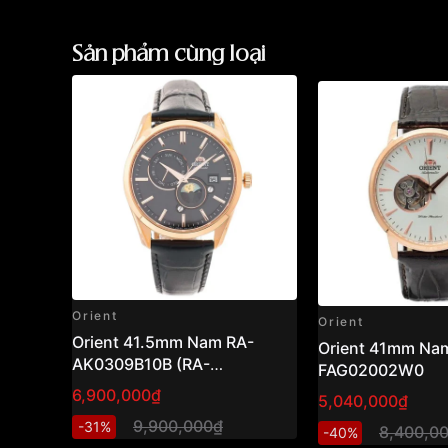
Sản phẩm cùng loại
Orient
Orient
Orient 41.5mm Nam RA-
Orient 41mm Nam
AK0309B10B (RA-
FAG02002W0
AK0309B30B) ( RN-
6,900,000₫
5,040,000₫
AK0304B)
9,900,000₫
-31%
8,400,0
-40%