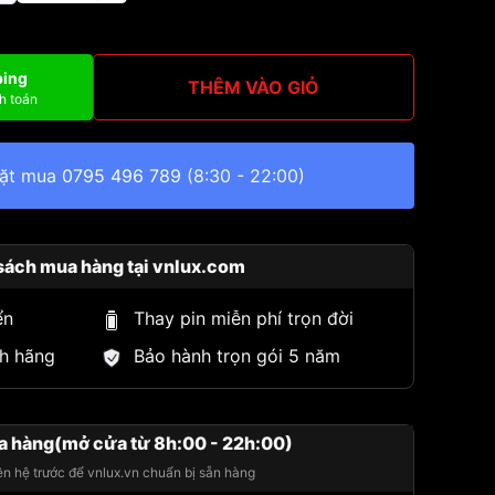
ping
THÊM VÀO GIỎ
h toán
đặt mua
0795 496 789
(8:30 - 22:00)
sách mua hàng tại vnlux.com
ển
Thay pin miễn phí trọn đời
h hãng
Bảo hành trọn gói 5 năm
a hàng(mở cửa từ 8h:00 - 22h:00)
iên hệ trước để vnlux.vn chuẩn bị sẵn hàng