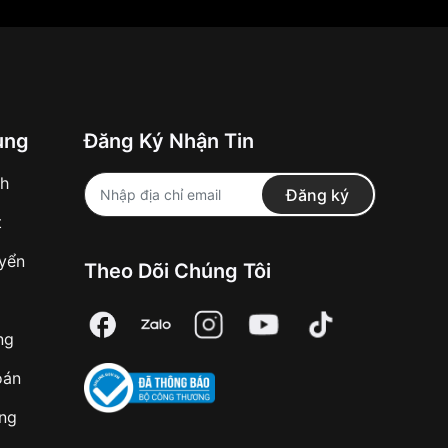
ung
Đăng Ký Nhận Tin
nh
Đăng ký
t
uyển
Theo Dõi Chúng Tôi
ng
oán
àng