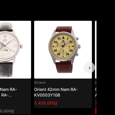
Orient
Orient
Orient 42mm Nam RA-
Orient 43,5mm Nam RA-
 RA-
KV0503Y10B
AA0E06B
)
5,428,000₫
7,600,00
75,000₫
1
-40%