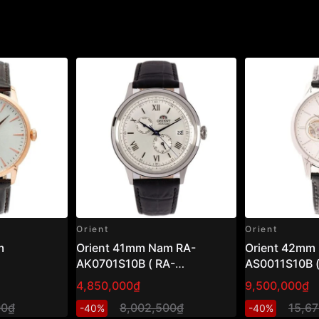
Orient
Orient
Orient 41mm Nam RA-
Orient 42mm Nam RA-
AK0701S10B ( RA-
AS0011S10B (
AK0701S30B )
AS0011S30B 
4,850,000₫
9,500,000₫
00₫
8,002,500₫
15,6
-40%
-40%