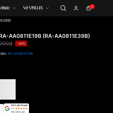
0
n thức
Về VNLUX
1E39B)
 RA-AA0811E19B (RA-AA0811E39B)
,000₫
-40%
phẩm:
RA-AA0811E19B