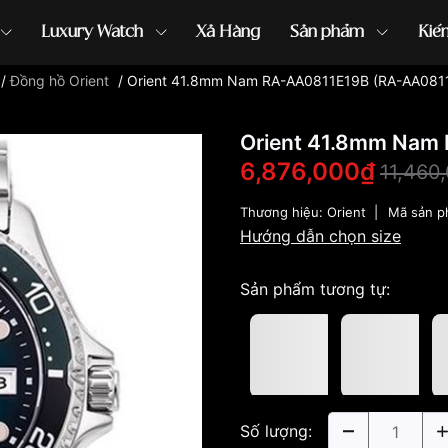
Luxury Watch
Xả Hàng
Sản phẩm
Kiế
/
Đồng hồ Orient
/
Orient 41.8mm Nam RA-AA0811E19B (RA-AA081
ồng hồ G-Shock
đồng hồ Orient
...
Orient 41.8mm Nam
6,876,000₫
11,460
Thương hiệu:
Orient
|
Mã sản 
Hướng dẫn chọn size
Sản phẩm tương tự:
Số lượng: