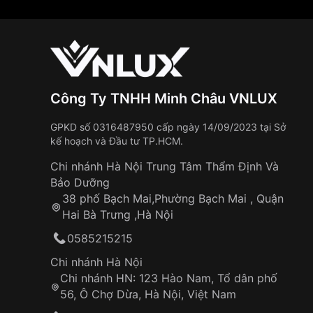
Công Ty TNHH Minh Châu VNLUX
GPKD số 0316487950 cấp ngày 14/09/2023 tại Sở
kế hoạch và Đầu tư TP.HCM.
Chi nhánh Hà Nội Trung Tâm Thẩm Định Và
Bảo Dưỡng
38 phố Bạch Mai,Phường Bạch Mai , Quận
Hai Bà Trưng ,Hà Nội
0585215215
Chi nhánh Hà Nội
Chi nhánh HN: 123 Hào Nam, Tổ dân phố
Những sản phẩm tương tự
"Orient 41.8mm Na
56, Ô Chợ Dừa, Hà Nội, Việt Nam
AA0811E39B)":