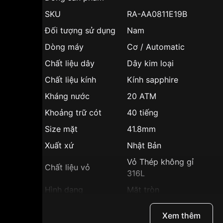
SKU
RA-AA0811E19B
Đối tượng sử dụng
Nam
Dòng máy
Cơ / Automatic
Chất liệu dây
Dây kim loại
Chất liệu kính
Kính sapphire
Kháng nước
20 ATM
Khoảng trữ cót
40 tiếng
Size mặt
41.8mm
Xuất xứ
Nhật Bản
Vỏ Thép không gỉ
Chất liệu vỏ
316L
Hình dạng
Mặt tròn
Màu vỏ
Vỏ Màu Đen
Xem thêm
Độ dày