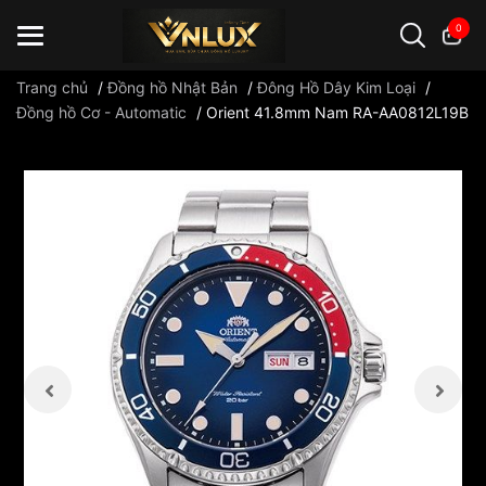
0
Trang chủ
/
Đồng hồ Nhật Bản
/
Đông Hồ Dây Kim Loại
/
Đồng hồ Cơ - Automatic
/
Orient 41.8mm Nam RA-AA0812L19B
Đồng hồ casio
đồng hồ G-Shock
đồng hồ Orient
...