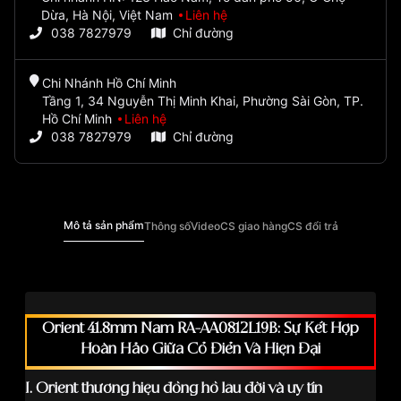
Dừa, Hà Nội, Việt Nam
Liên hệ
038 7827979
Chỉ đường
Chi Nhánh Hồ Chí Minh
Tầng 1, 34 Nguyễn Thị Minh Khai, Phường Sài Gòn, TP.
Hồ Chí Minh
Liên hệ
038 7827979
Chỉ đường
Mô tả sản phẩm
Thông số
Video
CS giao hàng
CS đổi trả
Orient 41.8mm Nam RA-AA0812L19B: Sự Kết Hợp
Hoàn Hảo Giữa Cổ Điển Và Hiện Đại
I. Orient thương hiệu đồng hồ lâu đời và uy tín