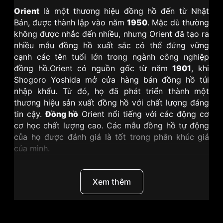
Orient
là một thương hiệu đồng hồ đến từ Nhật
Bản, được thành lập vào năm
1950
. Mặc dù thường
không được nhắc đến nhiều, nhưng Orient đã tạo ra
nhiều mẫu đồng hồ xuất sắc có thể đứng vững
cạnh các tên tuổi lớn trong ngành công nghiệp
đồng hồ.Orient có nguồn gốc từ năm
1901
, khi
Shogoro Yoshida mở cửa hàng bán đồng hồ túi
nhập khẩu. Từ đó, họ đã phát triển thành một
thương hiệu sản xuất đồng hồ với chất lượng đáng
tin cậy.
Đồng hồ
Orient nổi tiếng với các động cơ
cơ học chất lượng cao. Các mẫu đồng hồ tự động
của họ được đánh giá là tốt trong phân khúc giá
của mình.
Trong các dòng đồng hồ lặn nổi tiếng của Orient
thì Mako IV, còn được biết đến với tên gọi khác là
Xem thêm
Orient Kamasu Gen 2, là thế hệ thứ tư của dòng
đồng hồ lặn Mako nổi tiếng của
Orient
. Đây là một
trong những dòng sản phẩm được ưa chuộng nhất