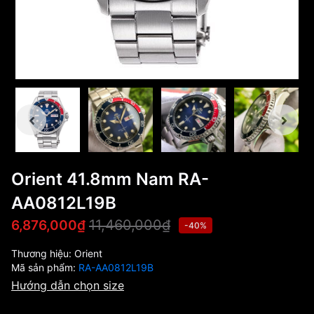
Orient 41.8mm Nam RA-
AA0812L19B
11,460,000₫
6,876,000₫
-40%
Thương hiệu:
Orient
Mã sản phẩm:
RA-AA0812L19B
Hướng dẫn chọn size