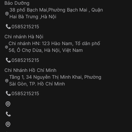
Thời gian tính từ khi xác nhận đơn hàng thành
Vỏ đồng hồ
Bảo Dưỡng
công
Sản phẩm đã bị:
38 phố Bạch Mai,Phường Bạch Mai , Quận
Tự ý sửa chữa
Hai Bà Trưng ,Hà Nội
Can thiệp tại các nơi không thuộc hệ
0585215215
thống VNLUX
Hotline: 0585 215 215
Chi nhánh Hà Nội
Chi nhánh HN: 123 Hào Nam, Tổ dân phố
Từ khóa SEO:
56, Ô Chợ Dừa, Hà Nội, Việt Nam
Hỗ trợ nhanh chóng – minh bạch
0585215215
Đảm bảo quyền lợi khách hàng
Đồng hành cùng khách hàng trong suốt quá
Chi Nhánh Hồ Chí Minh
trình sử dụng
Tầng 1, 34 Nguyễn Thị Minh Khai, Phường
Sài Gòn, TP. Hồ Chí Minh
Giao hàng tận nơi
0585215215
Khách hàng kiểm tra và thanh toán trực tiếp
cho nhân viên giao hàng
Xác nhận đơn hàng và thanh toán
VNLUX tiến hành giao hàng đến địa chỉ yêu