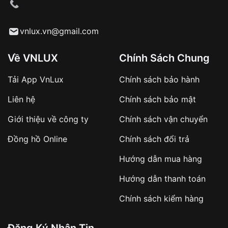
cầu
Từ khóa SEO:
vnlux.vn@gmail.com
Về VNLUX
Chính Sách Chung
Tải App VnLux
Chính sách bảo hành
Áp dụng với các đơn hàng giá trị cao hoặc
Liên hệ
Chính sách bảo mật
sản phẩm đặc biệt
Khách hàng cần
đặt cọc trước 10% giá trị đơn
Giới thiệu về công ty
Chính sách vận chuyển
hàng
Số tiền còn lại thanh toán khi nhận hàng hoặc
Đồng hồ Online
Chính sách đổi trả
theo thỏa thuận
Hướng dẫn mua hàng
Lợi ích của việc đặt cọc:
Hướng dẫn thanh toán
✔️ Đảm bảo xử lý đơn hàng nhanh chóng
Chính sách kiểm hàng
✔️ Hạn chế tình trạng hủy đơn không mong
muốn
Đăng Ký Nhận Tin