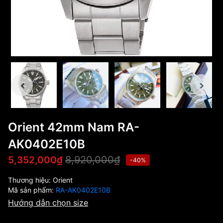
Orient 42mm Nam RA-
AK0402E10B
8,920,000₫
5,352,000₫
-40%
Thương hiệu:
Orient
Mã sản phẩm:
RA-AK0402E10B
Hướng dẫn chọn size