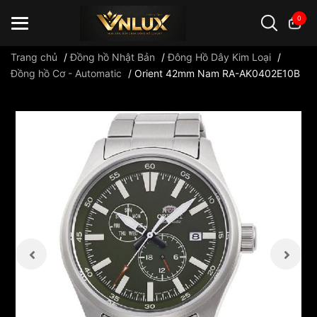
0
Trang chủ
/
Đồng hồ Nhật Bản
/
Đông Hồ Dây Kim Loại
/
Đồng hồ Cơ - Automatic
/
Orient 42mm Nam RA-AK0402E10B
Đồng hồ casio
đồng hồ G-Shock
đồng hồ Orient
...