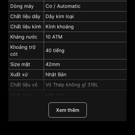
Dòng máy
Cơ / Automatic
Chất liệu dây
Dây kim loại
Chất liệu kính
Kính khoáng
Kháng nước
10 ATM
Khoảng trữ
40 tiếng
cót
Size mặt
42mm
Xuất xứ
Nhật Bản
Chất liệu vỏ
Vỏ Thép không gỉ 316L
Hình dạng
Mặt tròn
Màu vỏ
Vỏ Màu Bạc
Xem thêm
Độ dày
12.3mm
Màu mặt
Mặt xanh lá