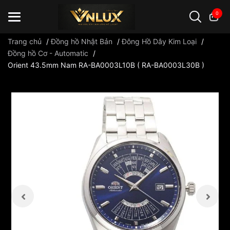
0
Trang chủ
/
Đồng hồ Nhật Bản
/
Đông Hồ Dây Kim Loại
/
Đồng hồ Cơ - Automatic
/
Orient 43.5mm Nam RA-BA0003L10B ( RA-BA0003L30B )
Đồng hồ casio
đồng hồ G-Shock
đồng hồ Orient
...