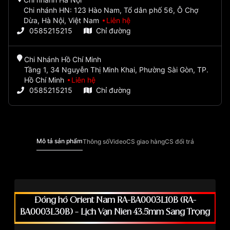
Chi nhánh HN: 123 Hào Nam, Tổ dân phố 56, Ô Chợ
Dừa, Hà Nội, Việt Nam
Liên hệ
0585215215
Chỉ đường
Chi Nhánh Hồ Chí Minh
Tầng 1, 34 Nguyễn Thị Minh Khai, Phường Sài Gòn, TP.
Hồ Chí Minh
Liên hệ
0585215215
Chỉ đường
Mô tả sản phẩm
Thông số
Video
CS giao hàng
CS đổi trả
Đồng hồ Orient Nam RA-BA0003L10B (RA-
BA0003L30B) – Lịch Vạn Niên 43.5mm Sang Trọng