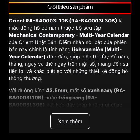
Giới thiệu sản phẩm
Orient RA-BA0003L10B (RA-BA0003L30B)
là
mẫu đồng hồ cơ nam thuộc bộ sưu tập
Mechanical Contemporary – Multi-Year Calendar
của Orient Nhật Bản. Điểm nhấn nổi bật của phiên
bản này chính là tính năng
lịch vạn niên (Multi-
Year Calendar)
độc đáo, giúp hiển thị đầy đủ năm,
tháng, ngày và thứ ngay trên mặt số, mang đến sự
tiện lợi và khác biệt so với những thiết kế đồng hồ
thông thường.
Với đường kính
43.5mm
, mặt số
xanh navy (RA-
BA0003L10B)
hoặc
trắng sáng (RA-
BA0003L30B)
kết hợp dây thép không gỉ chắc
chắn, mẫu đồng hồ này toát lên phong cách lịch
lãm, mạnh mẽ và hiện đại. Đây là lựa chọn lý tưởng
Xem thêm
cho quý ông yêu thích sự tinh tế nhưng vẫn cần sự
thực dụng trong đời sống hàng ngày.