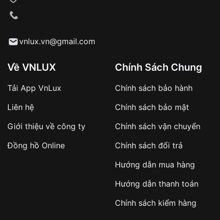
VNLUX tiến hành giao hàng đến địa chỉ yêu
cầu
Từ khóa SEO:
vnlux.vn@gmail.com
Về VNLUX
Chính Sách Chung
Tải App VnLux
Chính sách bảo hành
Áp dụng với các đơn hàng giá trị cao hoặc
Liên hệ
Chính sách bảo mật
sản phẩm đặc biệt
Khách hàng cần
đặt cọc trước 10% giá trị đơn
Giới thiệu về công ty
Chính sách vận chuyển
hàng
Số tiền còn lại thanh toán khi nhận hàng hoặc
Đồng hồ Online
Chính sách đổi trả
theo thỏa thuận
Hướng dẫn mua hàng
Lợi ích của việc đặt cọc:
Hướng dẫn thanh toán
✔️ Đảm bảo xử lý đơn hàng nhanh chóng
Chính sách kiểm hàng
✔️ Hạn chế tình trạng hủy đơn không mong
muốn