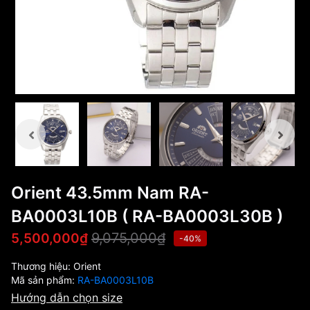
Orient 43.5mm Nam RA-
BA0003L10B ( RA-BA0003L30B )
9,075,000₫
5,500,000₫
-40%
Thương hiệu:
Orient
Mã sản phẩm:
RA-BA0003L10B
Hướng dẫn chọn size