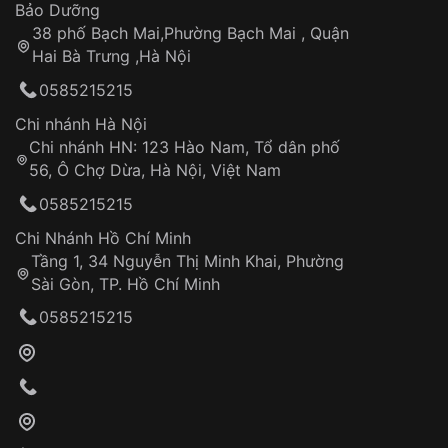
Thời gian tính từ khi xác nhận đơn hàng thành
Vỏ đồng hồ
Bảo Dưỡng
công
Sản phẩm đã bị:
38 phố Bạch Mai,Phường Bạch Mai , Quận
Tự ý sửa chữa
Hai Bà Trưng ,Hà Nội
Can thiệp tại các nơi không thuộc hệ
0585215215
thống VNLUX
Hotline: 0585 215 215
Chi nhánh Hà Nội
Chi nhánh HN: 123 Hào Nam, Tổ dân phố
Từ khóa SEO:
56, Ô Chợ Dừa, Hà Nội, Việt Nam
Hỗ trợ nhanh chóng – minh bạch
0585215215
Đảm bảo quyền lợi khách hàng
Đồng hành cùng khách hàng trong suốt quá
Chi Nhánh Hồ Chí Minh
trình sử dụng
Tầng 1, 34 Nguyễn Thị Minh Khai, Phường
Sài Gòn, TP. Hồ Chí Minh
Giao hàng tận nơi
0585215215
Khách hàng kiểm tra và thanh toán trực tiếp
cho nhân viên giao hàng
Xác nhận đơn hàng và thanh toán
VNLUX tiến hành giao hàng đến địa chỉ yêu