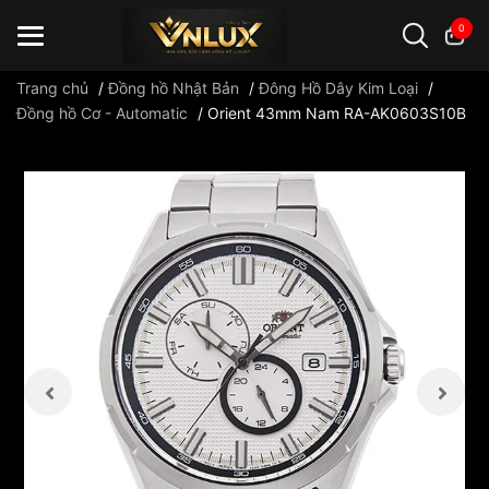
0
Trang chủ
/
Đồng hồ Nhật Bản
/
Đông Hồ Dây Kim Loại
/
Đồng hồ Cơ - Automatic
/
Orient 43mm Nam RA-AK0603S10B
Đồng hồ casio
đồng hồ G-Shock
đồng hồ Orient
...