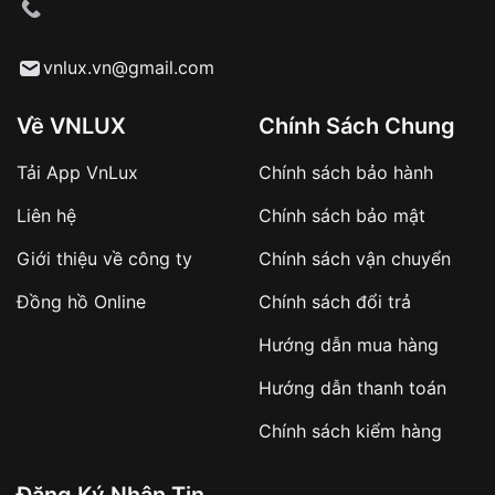
cầu
Từ khóa SEO:
vnlux.vn@gmail.com
Về VNLUX
Chính Sách Chung
Tải App VnLux
Chính sách bảo hành
Áp dụng với các đơn hàng giá trị cao hoặc
Liên hệ
Chính sách bảo mật
sản phẩm đặc biệt
Khách hàng cần
đặt cọc trước 10% giá trị đơn
Giới thiệu về công ty
Chính sách vận chuyển
hàng
Số tiền còn lại thanh toán khi nhận hàng hoặc
Đồng hồ Online
Chính sách đổi trả
theo thỏa thuận
Hướng dẫn mua hàng
Lợi ích của việc đặt cọc:
Hướng dẫn thanh toán
✔️ Đảm bảo xử lý đơn hàng nhanh chóng
Chính sách kiểm hàng
✔️ Hạn chế tình trạng hủy đơn không mong
muốn
Đăng Ký Nhận Tin