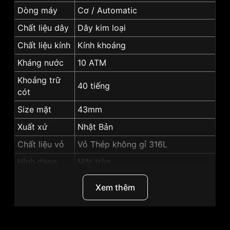
Dòng máy
Cơ / Automatic
Chất liệu dây
Dây kim loại
Chất liệu kính
Kính khoáng
Kháng nước
10 ATM
Khoảng trữ
40 tiếng
cót
Size mặt
43mm
Xuất xứ
Nhật Bản
Chất liệu vỏ
Vỏ Thép không gỉ 316L
Hình dạng
Mặt tròn
Màu vỏ
Vỏ Màu Bạc
Xem thêm
Độ dày
11mm
Màu mặt
Mặt trắng