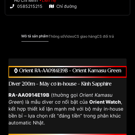
Hồ Chí Minh
Liên hệ
0585215215
Chỉ đường
Mô tả sản phẩm
Thông số
Video
CS giao hàng
CS đổi trả
⌚
Orient RA-AA0914E19B – Orient Kamasu Green
Diver 200m – Máy cơ in-house – Kính Sapphire
RA-AA0914E19B
(thường gọi
Orient Kamasu
Green
) là mẫu diver cơ nổi bật của
Orient Watch
,
kết hợp thiết kế lặn mạnh mẽ với bộ máy in-house
bền bỉ – lựa chọn rất “đáng tiền” trong phân khúc
automatic Nhật.