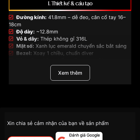
I. Thiết kế & cấu tạo
Đường kính:
41.8mm – dễ đeo, cân cổ tay 16–
18cm
Độ dày:
~12.8mm
Vỏ & dây:
Thép không gỉ 316L
Mặt số:
Xanh lục emerald chuyển sắc bắt sáng
Bezel:
Xoay 1 chiều, chuẩn diver
Kính:
Sapphire
chống trầy vượt trội
Nắp lưng:
Lộ máy (see-through)
Xem thêm
Dạ quang phủ dày trên kim & cọc số, nhìn rõ trong
tối.
Thương Hiệu
Orient
II. Bộ máy – Thông số kỹ thuật
SKU
RA-AA0914E19B
⚙️ Calibre F6922 (In-house Orient)
Chính sách vận chuyển VNLUX
Xin chia sẻ cảm nhận của bạn về sản phẩm
tiện lợi –
Đối tượng sử dụng
Nam
Thông số
Chi tiết
nhanh chóng – minh bạch
Loại máy
Automatic (tự động)