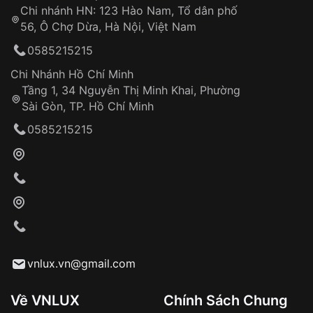
Chi nhánh HN: 123 Hào Nam, Tổ dân phố
Từ khóa SEO:
56, Ô Chợ Dừa, Hà Nội, Việt Nam
Hỗ trợ nhanh chóng – minh bạch
0585215215
Đảm bảo quyền lợi khách hàng
Đồng hành cùng khách hàng trong suốt quá
Chi Nhánh Hồ Chí Minh
trình sử dụng
Tầng 1, 34 Nguyễn Thị Minh Khai, Phường
Sài Gòn, TP. Hồ Chí Minh
Giao hàng tận nơi
0585215215
Khách hàng kiểm tra và thanh toán trực tiếp
cho nhân viên giao hàng
Xác nhận đơn hàng và thanh toán
VNLUX tiến hành giao hàng đến địa chỉ yêu
cầu
Từ khóa SEO:
vnlux.vn@gmail.com
Về VNLUX
Chính Sách Chung