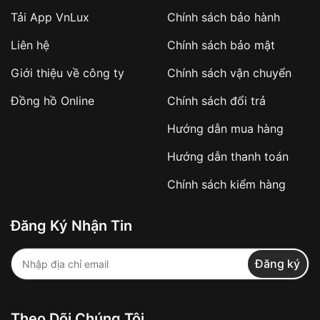
Tải App VnLux
Chính sách bảo hành
Áp dụng với các đơn hàng giá trị cao hoặc
Liên hệ
Chính sách bảo mật
sản phẩm đặc biệt
Khách hàng cần
đặt cọc trước 10% giá trị đơn
Giới thiệu về công ty
Chính sách vận chuyển
hàng
Số tiền còn lại thanh toán khi nhận hàng hoặc
Đồng hồ Online
Chính sách đổi trả
theo thỏa thuận
Hướng dẫn mua hàng
Lợi ích của việc đặt cọc:
Hướng dẫn thanh toán
✔️ Đảm bảo xử lý đơn hàng nhanh chóng
Chính sách kiểm hàng
✔️ Hạn chế tình trạng hủy đơn không mong
muốn
Đăng Ký Nhận Tin
Từ khóa SEO:
Đăng ký
Khách hàng được
kiểm tra hàng trước khi
Theo Dõi Chúng Tôi