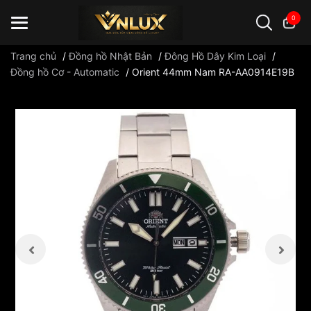
0
Trang chủ
/
Đồng hồ Nhật Bản
/
Đông Hồ Dây Kim Loại
/
Đồng hồ Cơ - Automatic
/
Orient 44mm Nam RA-AA0914E19B
Đồng hồ casio
đồng hồ G-Shock
đồng hồ Orient
...