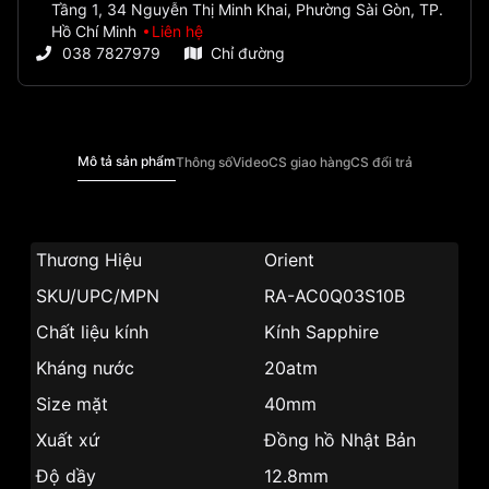
Tầng 1, 34 Nguyễn Thị Minh Khai, Phường Sài Gòn, TP.
Hồ Chí Minh
Liên hệ
038 7827979
Chỉ đường
Mô tả sản phẩm
Thông số
Video
CS giao hàng
CS đổi trả
Thương Hiệu
Orient
SKU/UPC/MPN
RA-AC0Q03S10B
Chất liệu kính
Kính Sapphire
Kháng nước
20atm
Size mặt
40mm
Xuất xứ
Đồng hồ Nhật Bản
Độ dầy
12.8mm