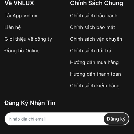
Về VNLUX
Chính Sách Chung
Tải App VnLux
Chính sách bảo hành
Áp dụng với các đơn hàng giá trị cao hoặc
Liên hệ
Chính sách bảo mật
sản phẩm đặc biệt
Khách hàng cần
đặt cọc trước 10% giá trị đơn
Giới thiệu về công ty
Chính sách vận chuyển
hàng
Số tiền còn lại thanh toán khi nhận hàng hoặc
Đồng hồ Online
Chính sách đổi trả
theo thỏa thuận
Hướng dẫn mua hàng
Lợi ích của việc đặt cọc:
Hướng dẫn thanh toán
✔️ Đảm bảo xử lý đơn hàng nhanh chóng
Chính sách kiểm hàng
✔️ Hạn chế tình trạng hủy đơn không mong
muốn
Đăng Ký Nhận Tin
Từ khóa SEO:
Đăng ký