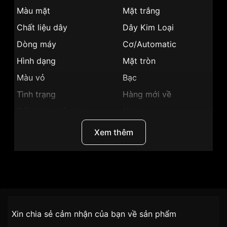
Màu mặt
Mặt trắng
Chất liệu dây
Dây Kim Loại
Dòng máy
Cơ/Automatic
Hình dạng
Mặt tròn
Màu vỏ
Bạc
Tình trạng
Hàng mới về
Đối tượng sử dụng
Nam
Những sản phẩm tương tự
"Orient Size 40mm
Xem thêm
Nam RA-AC0Q03S10B (RA-AC0Q03S30B)":
Thương Hiệu
Orient
SKU/UPC/MPN
RA-AC0Q03S10B
Chính sách vận chuyển VNLUX
Xin chia sẻ cảm nhận của bạn về sản phẩm
tiện lợi –
Chất liệu kính
Kính Sapphire