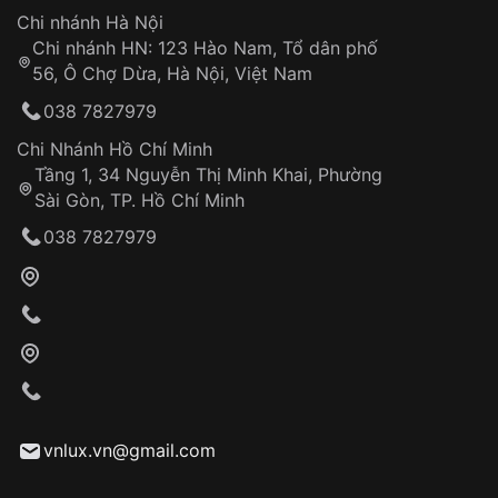
Hotline: 0585 215 215
Chi nhánh Hà Nội
Chi nhánh HN: 123 Hào Nam, Tổ dân phố
Từ khóa SEO:
56, Ô Chợ Dừa, Hà Nội, Việt Nam
Hỗ trợ nhanh chóng – minh bạch
038 7827979
Đảm bảo quyền lợi khách hàng
Đồng hành cùng khách hàng trong suốt quá
Chi Nhánh Hồ Chí Minh
trình sử dụng
Tầng 1, 34 Nguyễn Thị Minh Khai, Phường
Sài Gòn, TP. Hồ Chí Minh
Giao hàng tận nơi
038 7827979
Khách hàng kiểm tra và thanh toán trực tiếp
cho nhân viên giao hàng
Xác nhận đơn hàng và thanh toán
VNLUX tiến hành giao hàng đến địa chỉ yêu
cầu
Từ khóa SEO:
vnlux.vn@gmail.com