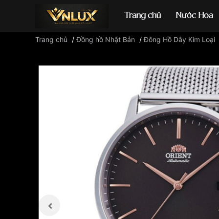
Trang chủ
Nước Hoa
Trang chủ
/
Đồng hồ Nhật Bản
/
Đông Hồ Dây Kim Loại
Đồng hồ casio
đ