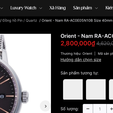
Luxury Watch
Xả Hàng
Sản phẩm
Kiế
/
Đồng hồ Pin / Quartz
/
Orient - Nam RA-AC0E05N10B Size 40mm
ồng hồ G-Shock
đồng hồ Orient
...
Orient - Nam RA-A
2,800,000₫
4,620,
Thương hiệu:
Orient
|
Mã sản 
Hướng dẫn chọn size
Sản phẩm tương tự:
Số lượng: