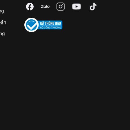
ng
oán
àng