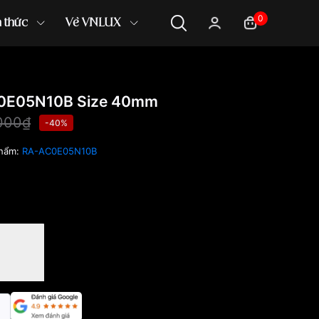
0
n thức
Về VNLUX
C0E05N10B Size 40mm
000₫
-40%
phẩm:
RA-AC0E05N10B