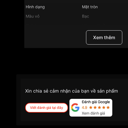
Hình dạng
Mặt tròn
Màu vỏ
Bạc
Tình trạng
Hàng mới về
Phong cách
Lộ đáy, Trẻ trung, cá tín
Xem thêm
Tính năng
Lịch ngày, Giờ, phút, giâ
Độ dầy
12mm
Màu mặt
Mặt đen
Những sản phẩm tương tự
"Orient - Nam RA-
Xin chia sẻ cảm nhận của bạn về sản phẩm
Viết đánh giá tại đây