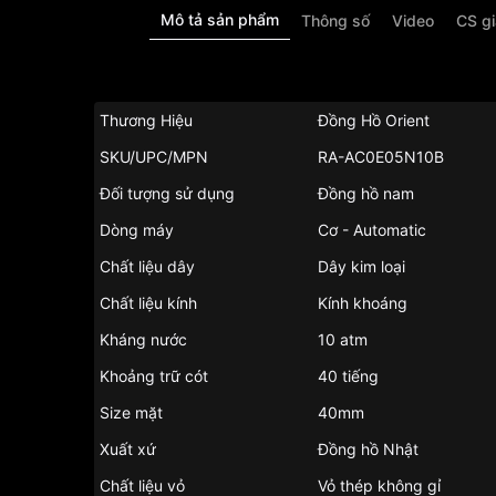
Mô tả sản phẩm
Thông số
Video
CS g
Thương Hiệu
Đồng Hồ Orient
SKU/UPC/MPN
RA-AC0E05N10B
Đối tượng sử dụng
Đồng hồ nam
Dòng máy
Cơ - Automatic
Chất liệu dây
Dây kim loại
Chất liệu kính
Kính khoáng
Kháng nước
10 atm
Khoảng trữ cót
40 tiếng
Size mặt
40mm
Xuất xứ
Đồng hồ Nhật
Chất liệu vỏ
Vỏ thép không gỉ