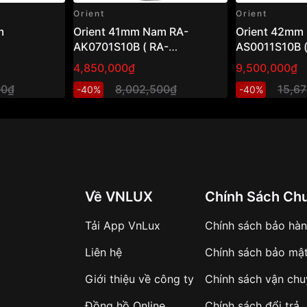
Orient
Orient
Orient 41mm Nam RA-
Orient 42mm Nam RA-
AK0701S10B ( RA-
AS0011S10B (
AK0701S30B )
AS0011S30B 
4,850,000₫
9,500,000₫
00₫
8,002,500₫
15,6
-40%
-40%
Về VNLUX
Chính Sách Ch
Tải App VnLux
Chính sách bảo hà
Liên hệ
Chính sách bảo mậ
Giới thiệu về công ty
Chính sách vận ch
Đồng hồ Online
Chính sách đổi trả