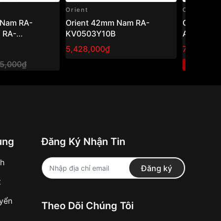
Orient
Orient
Orient 42mm Nam RA-
Orient 43,5mm Nam RA-
 RA-
KV0503Y10B
AA0E06B
)
5,428,000₫
7,600,00
75,000₫
1
-40%
ung
Đăng Ký Nhận Tin
nh
Đăng ký
t
uyển
Theo Dõi Chúng Tôi