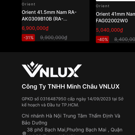
Orient
Orient
Orient 41.5mm Nam RA-
Orient 41mm Nam
AK0309B10B (RA-
FAG02002W0
AK0309B30B) ( RN-
6,900,000₫
5,040,000₫
AK0304B)
9,900,000₫
-31%
8,400,0
-40%
Công Ty TNHH Minh Châu VNLUX
GPKD số 0316487950 cấp ngày 14/09/2023 tại Sở
kế hoạch và Đầu tư TP.HCM.
Chi nhánh Hà Nội Trung Tâm Thẩm Định Và
Bảo Dưỡng
38 phố Bạch Mai,Phường Bạch Mai , Quận