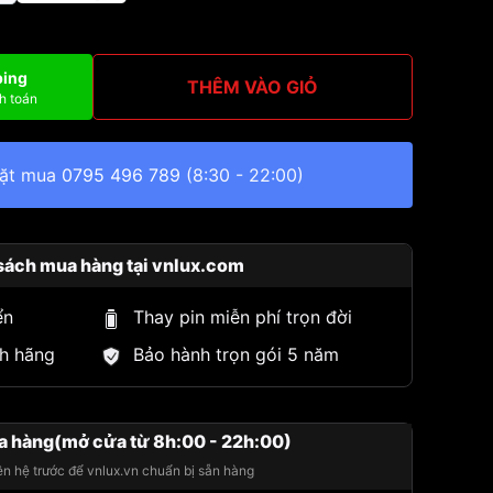
ping
THÊM VÀO GIỎ
h toán
đặt mua
0795 496 789
(8:30 - 22:00)
sách mua hàng tại vnlux.com
ển
Thay pin miễn phí trọn đời
h hãng
Bảo hành trọn gói 5 năm
a hàng(mở cửa từ 8h:00 - 22h:00)
iên hệ trước để vnlux.vn chuẩn bị sẵn hàng