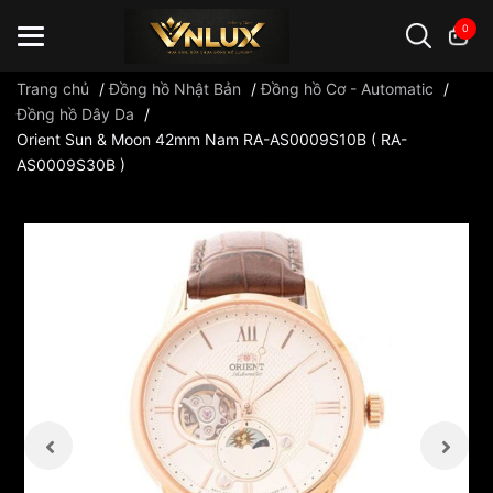
0
Trang chủ
/
Đồng hồ Nhật Bản
/
Đồng hồ Cơ - Automatic
/
Đồng hồ Dây Da
/
Orient Sun & Moon 42mm Nam RA-AS0009S10B ( RA-
Đồng hồ casio
đồng hồ G-Shock
đồng hồ Orient
...
AS0009S30B )