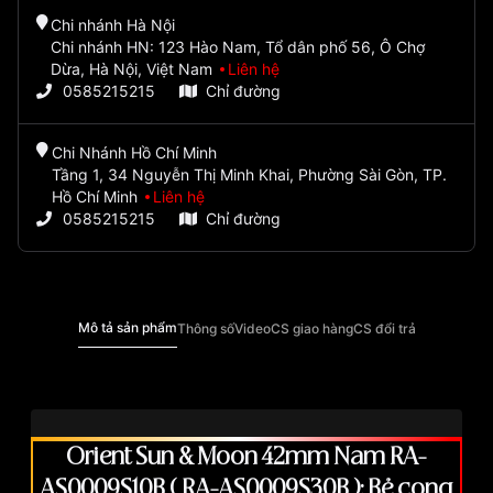
Chi nhánh Hà Nội
Chi nhánh HN: 123 Hào Nam, Tổ dân phố 56, Ô Chợ
Dừa, Hà Nội, Việt Nam
Liên hệ
0585215215
Chỉ đường
Chi Nhánh Hồ Chí Minh
Tầng 1, 34 Nguyễn Thị Minh Khai, Phường Sài Gòn, TP.
Hồ Chí Minh
Liên hệ
0585215215
Chỉ đường
Mô tả sản phẩm
Thông số
Video
CS giao hàng
CS đổi trả
Orient Sun & Moon 42mm Nam RA-
AS0009S10B ( RA-AS0009S30B ): Bẻ cong