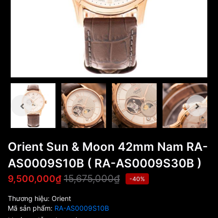
Orient Sun & Moon 42mm Nam RA-
AS0009S10B ( RA-AS0009S30B )
15,675,000₫
9,500,000₫
-40%
Thương hiệu:
Orient
Mã sản phẩm:
RA-AS0009S10B