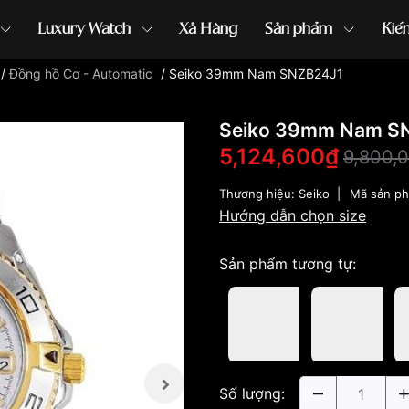
Luxury Watch
Xả Hàng
Sản phẩm
Kiế
/
Đồng hồ Cơ - Automatic
/
Seiko 39mm Nam SNZB24J1
ồng hồ G-Shock
đồng hồ Orient
...
Seiko 39mm Nam S
5,124,600₫
9,800,
Thương hiệu:
Seiko
|
Mã sản p
Hướng dẫn chọn size
Sản phẩm tương tự:
Số lượng: