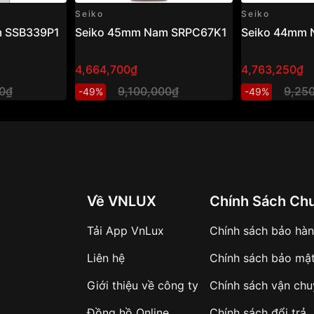
Seiko
Seiko
m SSB339P1
Seiko 45mm Nam SRPC67K1
Seiko 44mm
4,664,700₫
4,763,250₫
00₫
9,100,000₫
9,25
-49%
-49%
Về VNLUX
Chính Sách Ch
Tải App VnLux
Chính sách bảo hà
Liên hệ
Chính sách bảo mậ
Giới thiệu về công ty
Chính sách vận ch
Đồng hồ Online
Chính sách đổi trả