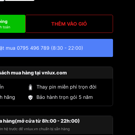
ping
THÊM VÀO GIỎ
h toán
đặt mua
0795 496 789
(8:30 - 22:00)
sách mua hàng tại vnlux.com
ển
Thay pin miễn phí trọn đời
h hãng
Bảo hành trọn gói 5 năm
a hàng(mở cửa từ 8h:00 - 22h:00)
iên hệ trước để vnlux.vn chuẩn bị sẵn hàng