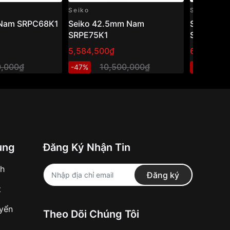
Seiko
Seiko
 Nam SRPC68K1
Seiko 42.5mm Nam
Seiko 42
SRPE75K1
SRPD61K
5,584,500₫
6,129,810
0,000₫
10,500,000₫
1
-47%
-46%
ung
Đăng Ký Nhận Tin
nh
Đăng ký
t
uyển
Theo Dõi Chúng Tôi