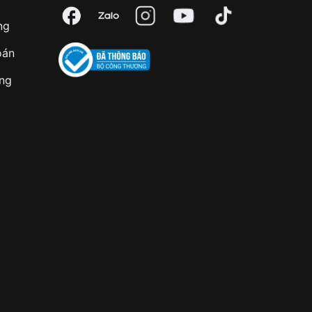
ng
oán
àng