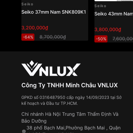
Seiko
Seiko
Seiko 37mm Nam SNK809K1
Seiko 43mm Na
3,200,000₫
3,800,000₫
8,700,000₫
-64%
7,600,0
-50%
Công Ty TNHH Minh Châu VNLUX
GPKD số 0316487950 cấp ngày 14/09/2023 tại Sở
kế hoạch và Đầu tư TP.HCM.
Chi nhánh Hà Nội Trung Tâm Thẩm Định Và
Bảo Dưỡng
38 phố Bạch Mai,Phường Bạch Mai , Quận