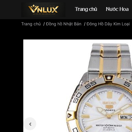
Trang chủ
Nước Hoa
Trang chủ
/
Đồng hồ Nhật Bản
/
Đông Hồ Dây Kim Loại
Đồng hồ casio
đ