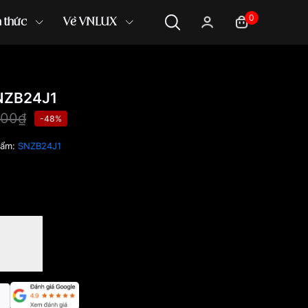
0
n thức
Về VNLUX
NZB24J1
000₫
-48%
hẩm:
SNZB24J1