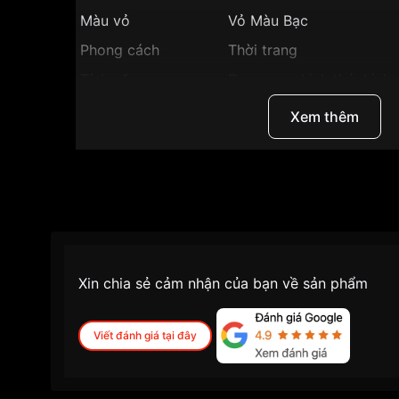
Màu vỏ
Vỏ Màu Bạc
Phong cách
Thời trang
Tính năng
Dạ quang, Lịch thứ, Lịch 
Độ dày
12mm
Xem thêm
Màu mặt
Mặt trắng
Những sản phẩm tương tự
"Seiko 39mm Nam S
Xin chia sẻ cảm nhận của bạn về sản phẩm
Viết đánh giá tại đây