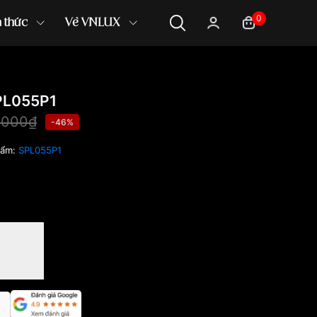
0
n thức
Về VNLUX
PL055P1
,000₫
-46%
hẩm:
SPL055P1