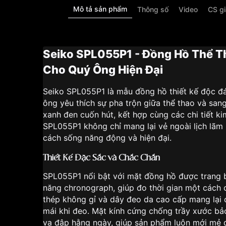
Mô tả sản phẩm
Thông số
Video
CS g
Seiko SPL055P1 - Đồng Hồ Thể T
Cho Quý Ông Hiện Đại
Seiko SPL055P1 là mẫu đồng hồ thiết kế độc đ
ông yêu thích sự pha trộn giữa thể thao và san
xanh đen cuốn hút, kết hợp cùng các chi tiết k
SPL055P1 không chỉ mang lại vẻ ngoài lịch lã
cách sống năng động và hiện đại.
Thiết Kế Đặc Sắc và Chắc Chắn
SPL055P1 nổi bật với mặt đồng hồ được trang 
năng chronograph, giúp đo thời gian một cách 
thép không gỉ và dây đeo da cao cấp mang lại 
mái khi đeo. Mặt kính cứng chống trầy xước b
va đập hằng ngày, giúp sản phẩm luôn mới mẻ q