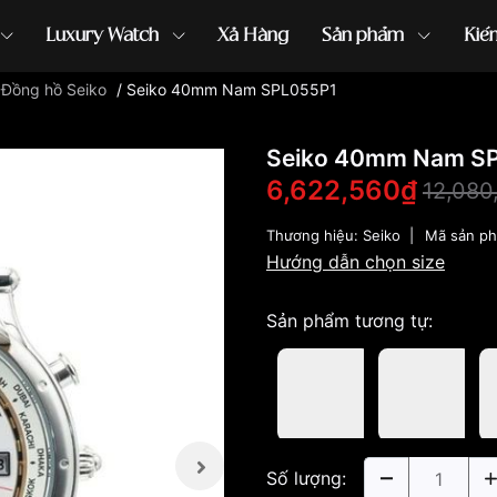
Luxury Watch
Xả Hàng
Sản phẩm
Kiế
/
Đồng hồ Seiko
/
Seiko 40mm Nam SPL055P1
ồng hồ G-Shock
đồng hồ Orient
...
Seiko 40mm Nam S
6,622,560₫
12,080
Thương hiệu:
Seiko
|
Mã sản p
Hướng dẫn chọn size
Sản phẩm tương tự:
Số lượng: