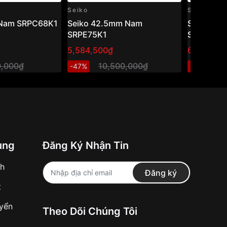
Seiko
Seiko
 Nam SRPC68K1
Seiko 42.5mm Nam
Seiko 42
SRPE75K1
SRPD61K
5,584,500₫
6,129,810
0,000₫
10,500,000₫
1
-47%
-46%
ung
Đăng Ký Nhận Tin
nh
Đăng ký
t
uyển
Theo Dõi Chúng Tôi