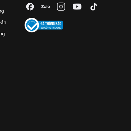
ng
oán
àng