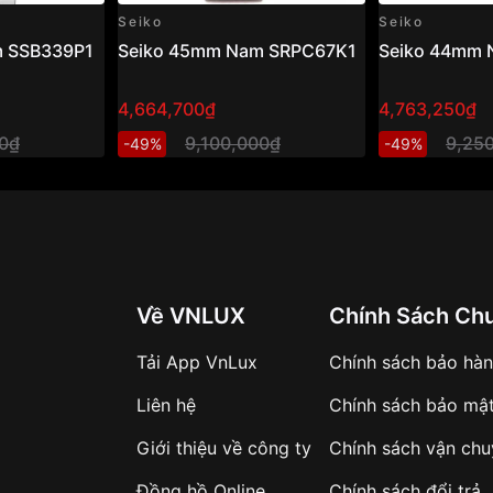
Seiko
Seiko
m SSB339P1
Seiko 45mm Nam SRPC67K1
Seiko 44mm
4,664,700₫
4,763,250₫
00₫
9,100,000₫
9,25
-49%
-49%
Về VNLUX
Chính Sách Ch
Tải App VnLux
Chính sách bảo hà
Liên hệ
Chính sách bảo mậ
Giới thiệu về công ty
Chính sách vận ch
Đồng hồ Online
Chính sách đổi trả