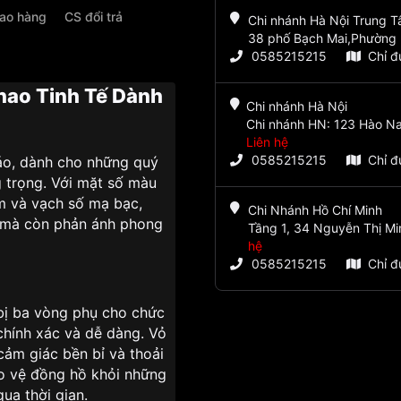
iao hàng
CS đổi trả
Chi nhánh Hà Nội Trung 
38 phố Bạch Mai,Phường 
0585215215
Chỉ 
hao Tinh Tế Dành
Chi nhánh Hà Nội
Chi nhánh HN: 123 Hào Na
Liên hệ
0585215215
Chỉ 
áo, dành cho những quý
g trọng. Với mặt số màu
im và vạch số mạ bạc,
Chi Nhánh Hồ Chí Minh
m mà còn phản ánh phong
Tầng 1, 34 Nguyễn Thị Mi
hệ
0585215215
Chỉ 
bị ba vòng phụ cho chức
chính xác và dễ dàng. Vỏ
cảm giác bền bỉ và thoải
ảo vệ đồng hồ khỏi những
ua thời gian.