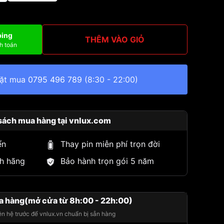
ping
THÊM VÀO GIỎ
h toán
đặt mua
0795 496 789
(8:30 - 22:00)
sách mua hàng tại vnlux.com
ển
Thay pin miễn phí trọn đời
h hãng
Bảo hành trọn gói 5 năm
a hàng(mở cửa từ 8h:00 - 22h:00)
iên hệ trước để vnlux.vn chuẩn bị sẵn hàng