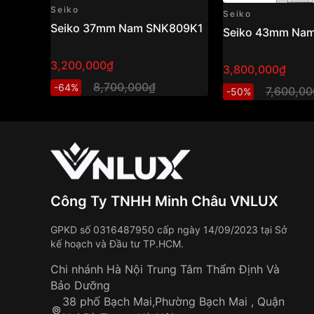
Seiko
Seiko
Seiko 37mm Nam SNK809K1
Seiko 43mm Na
3,200,000₫
3,800,000₫
8,700,000₫
-64%
7,600,0
-50%
Công Ty TNHH Minh Châu VNLUX
GPKD số 0316487950 cấp ngày 14/09/2023 tại Sở
kế hoạch và Đầu tư TP.HCM.
Chi nhánh Hà Nội Trung Tâm Thẩm Định Và
Bảo Dưỡng
38 phố Bạch Mai,Phường Bạch Mai , Quận