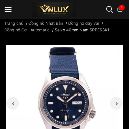
0
Trang chủ
/
Đồng hồ Nhật Bản
/
Đồng hồ dây vải
/
Đồng hồ Cơ - Automatic
/
Seiko 40mm Nam SRPE63K1
Đồng hồ casio
đồng hồ G-Shock
đồng hồ Orient
...