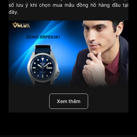
số lưu ý khi chọn mua mẫu đồng hồ hàng đầu tại
đây.
Xem thêm
Khám phá chi tiết Seiko 40mm Nam SRPE63K1
Seiko 40mm Nam SRPE63K1
là một chiếc
đồng hồ
Thương Hiệu
Casio
nam
40mm thuộc dòng Seiko 5 Sports nổi tiếng