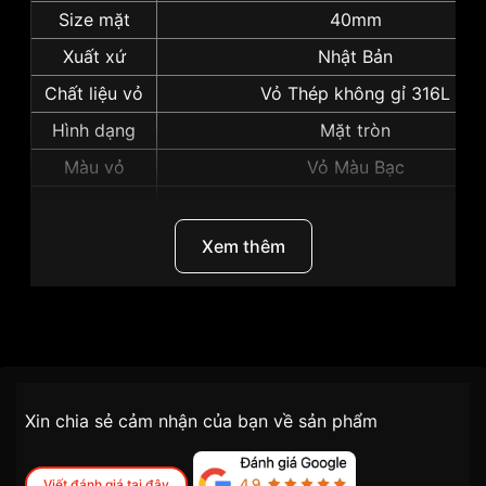
Size mặt
40mm
Xuất xứ
Nhật Bản
Chất liệu vỏ
Vỏ Thép không gỉ 316L
Hình dạng
Mặt tròn
Màu vỏ
Vỏ Màu Bạc
Độ dày
8mm
Những sản phẩm tương tự
"Seiko 40mm Nam
Xem thêm
SUR421P1":
Thương Hiệu
Seiko
SKU
SUR421P1
Chính sách vận chuyển VNLUX
Xin chia sẻ cảm nhận của bạn về sản phẩm
tiện lợi –
Đối tượng sử dụng
Nam
nhanh chóng – minh bạch
Dòng máy
Pin / Quartz
Viết đánh giá tại đây