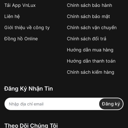
Tải App VnLux
Chính sách bảo hành
Áp dụng với các đơn hàng giá trị cao hoặc
Liên hệ
Chính sách bảo mật
sản phẩm đặc biệt
Khách hàng cần
đặt cọc trước 10% giá trị đơn
Giới thiệu về công ty
Chính sách vận chuyển
hàng
Số tiền còn lại thanh toán khi nhận hàng hoặc
Đồng hồ Online
Chính sách đổi trả
theo thỏa thuận
Hướng dẫn mua hàng
Lợi ích của việc đặt cọc:
Hướng dẫn thanh toán
✔️ Đảm bảo xử lý đơn hàng nhanh chóng
Chính sách kiểm hàng
✔️ Hạn chế tình trạng hủy đơn không mong
muốn
Đăng Ký Nhận Tin
Từ khóa SEO:
Đăng ký
Khách hàng được
kiểm tra hàng trước khi
Theo Dõi Chúng Tôi