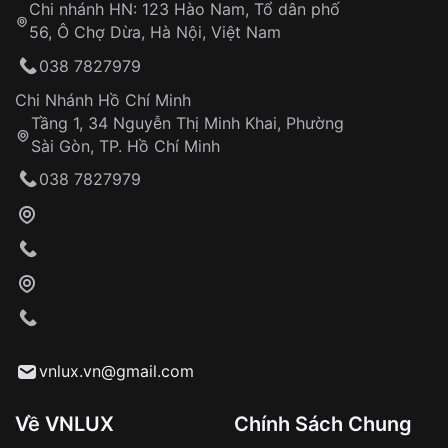
Chi nhánh HN: 123 Hào Nam, Tổ dân phố
Từ khóa SEO:
56, Ô Chợ Dừa, Hà Nội, Việt Nam
Hỗ trợ nhanh chóng – minh bạch
038 7827979
Đảm bảo quyền lợi khách hàng
Đồng hành cùng khách hàng trong suốt quá
Chi Nhánh Hồ Chí Minh
trình sử dụng
Tầng 1, 34 Nguyễn Thị Minh Khai, Phường
Sài Gòn, TP. Hồ Chí Minh
Giao hàng tận nơi
038 7827979
Khách hàng kiểm tra và thanh toán trực tiếp
cho nhân viên giao hàng
Xác nhận đơn hàng và thanh toán
VNLUX tiến hành giao hàng đến địa chỉ yêu
cầu
Từ khóa SEO:
vnlux.vn@gmail.com
Về VNLUX
Chính Sách Chung