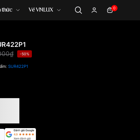
0
n thức
Về VNLUX
UR422P1
000₫
-50%
hẩm:
SUR422P1