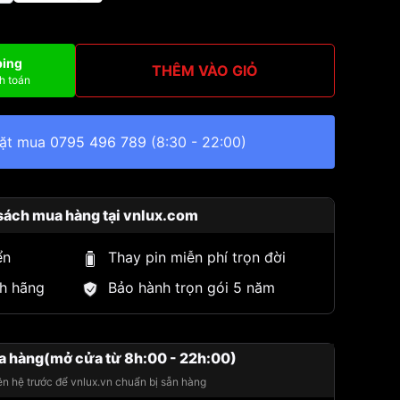
ping
THÊM VÀO GIỎ
h toán
đặt mua
0795 496 789
(8:30 - 22:00)
sách mua hàng tại vnlux.com
ển
Thay pin miễn phí trọn đời
h hãng
Bảo hành trọn gói 5 năm
a hàng(mở cửa từ 8h:00 - 22h:00)
iên hệ trước để vnlux.vn chuẩn bị sẵn hàng