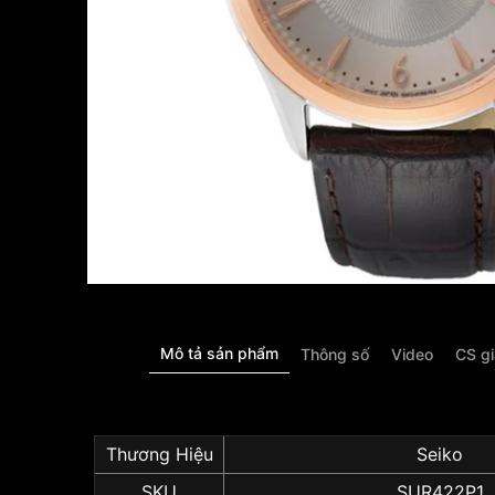
Mô tả sản phẩm
Thông số
Video
CS g
Thương Hiệu
Seiko
SKU
SUR422P1