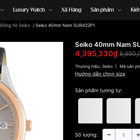
Luxury Watch
Xả Hàng
Sản phẩm
Kiế
/
Đồng hồ Seiko
/
Seiko 40mm Nam SUR422P1
ồng hồ G-Shock
đồng hồ Orient
...
Seiko 40mm Nam S
4,395,330₫
8,690,
Thương hiệu:
Seiko
|
Mã sản p
Hướng dẫn chọn size
Sản phẩm tương tự:
Số lượng: