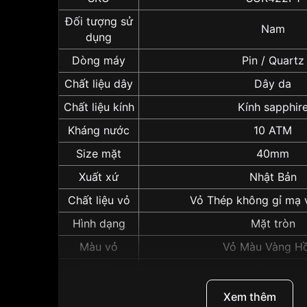
Đối tượng sử
Nam
dụng
Dòng máy
Pin / Quartz
Chất liệu dây
Dây da
Chất liệu kính
Kính sapphir
Kháng nước
10 ATM
Size mặt
40mm
Xuất xứ
Nhật Bản
Chất liệu vỏ
Vỏ Thép không gỉ mạ
Hình dạng
Mặt tròn
Màu vỏ
Vỏ Màu Vàng H
Độ dày
8mm
Những sản phẩm tương tự
"Seiko 40mm Nam S
Xem thêm