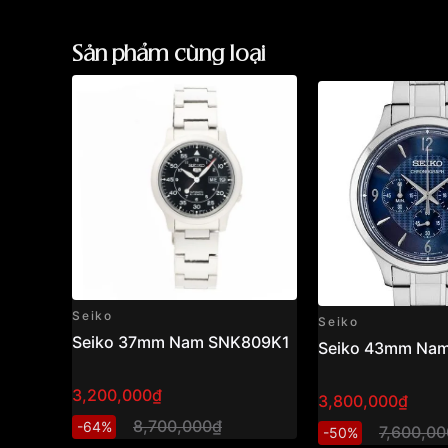
Sản phẩm cùng loại
Seiko
Seiko
Seiko 37mm Nam SNK809K1
Seiko 43mm Na
3,200,000₫
3,800,000₫
8,700,000₫
-64%
7,600,0
-50%