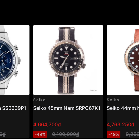
Seiko
Seiko
m SSB339P1
Seiko 45mm Nam SRPC67K1
Seiko 44mm
4,664,700₫
4,763,250₫
00₫
9,100,000₫
9,25
-49%
-49%