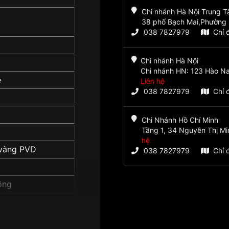
Chi nhánh Hà Nội Trung 
38 phố Bạch Mai,Phường 
038 7827979
Chỉ 
Chi nhánh Hà Nội
Chi nhánh HN: 123 Hào Na
e
Liên hệ
038 7827979
Chỉ 
Chi Nhánh Hồ Chí Minh
Tầng 1, 34 Nguyễn Thị Mi
hệ
 vàng PVD
038 7827979
Chỉ 
ồng
UR422P1":