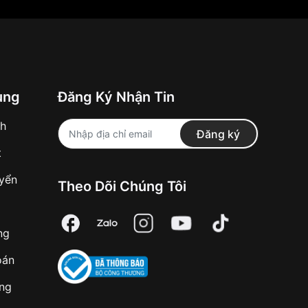
ung
Đăng Ký Nhận Tin
nh
Đăng ký
t
uyển
Theo Dõi Chúng Tôi
ng
oán
àng