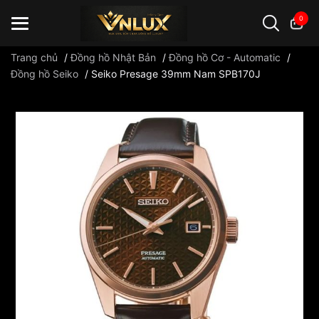
0
Trang chủ
/
Đồng hồ Nhật Bản
/
Đồng hồ Cơ - Automatic
/
Đồng hồ Seiko
/
Seiko Presage 39mm Nam SPB170J
Đồng hồ casio
đồng hồ G-Shock
đồng hồ Orient
...