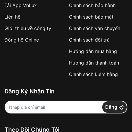
Tải App VnLux
Chính sách bảo hành
Áp dụng với các đơn hàng giá trị cao hoặc
Liên hệ
Chính sách bảo mật
sản phẩm đặc biệt
Khách hàng cần
đặt cọc trước 10% giá trị đơn
Giới thiệu về công ty
Chính sách vận chuyển
hàng
Số tiền còn lại thanh toán khi nhận hàng hoặc
Đồng hồ Online
Chính sách đổi trả
theo thỏa thuận
Hướng dẫn mua hàng
Lợi ích của việc đặt cọc:
Hướng dẫn thanh toán
✔️ Đảm bảo xử lý đơn hàng nhanh chóng
Chính sách kiểm hàng
✔️ Hạn chế tình trạng hủy đơn không mong
muốn
Đăng Ký Nhận Tin
Từ khóa SEO:
Đăng ký
Khách hàng được
kiểm tra hàng trước khi
Theo Dõi Chúng Tôi