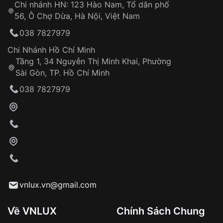
Chi nhánh HN: 123 Hào Nam, Tổ dân phố
Từ khóa SEO:
56, Ô Chợ Dừa, Hà Nội, Việt Nam
Hỗ trợ nhanh chóng – minh bạch
038 7827979
Đảm bảo quyền lợi khách hàng
Đồng hành cùng khách hàng trong suốt quá
Chi Nhánh Hồ Chí Minh
trình sử dụng
Tầng 1, 34 Nguyễn Thị Minh Khai, Phường
Sài Gòn, TP. Hồ Chí Minh
Giao hàng tận nơi
038 7827979
Khách hàng kiểm tra và thanh toán trực tiếp
cho nhân viên giao hàng
Xác nhận đơn hàng và thanh toán
VNLUX tiến hành giao hàng đến địa chỉ yêu
cầu
Từ khóa SEO:
vnlux.vn@gmail.com
Về VNLUX
Chính Sách Chung