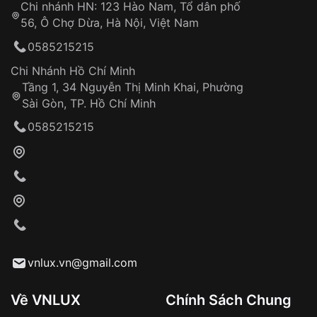
Chi nhánh HN: 123 Hào Nam, Tổ dân phố
Từ khóa SEO:
56, Ô Chợ Dừa, Hà Nội, Việt Nam
Hỗ trợ nhanh chóng – minh bạch
0585215215
Đảm bảo quyền lợi khách hàng
Đồng hành cùng khách hàng trong suốt quá
Chi Nhánh Hồ Chí Minh
trình sử dụng
Tầng 1, 34 Nguyễn Thị Minh Khai, Phường
Sài Gòn, TP. Hồ Chí Minh
Giao hàng tận nơi
0585215215
Khách hàng kiểm tra và thanh toán trực tiếp
cho nhân viên giao hàng
Xác nhận đơn hàng và thanh toán
VNLUX tiến hành giao hàng đến địa chỉ yêu
cầu
Từ khóa SEO:
vnlux.vn@gmail.com
Về VNLUX
Chính Sách Chung