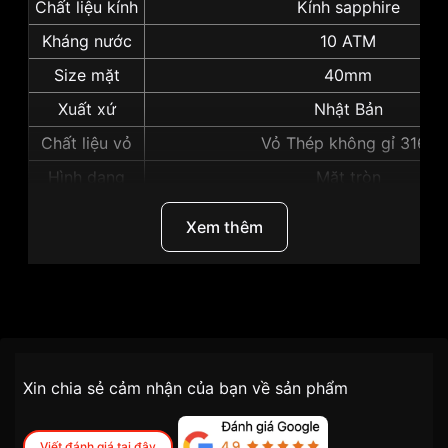
Chất liệu kính
Kính sapphire
Kháng nước
10 ATM
Size mặt
40mm
Xuất xứ
Nhật Bản
Chất liệu vỏ
Vỏ Thép không gỉ 316L
Hình dạng
Mặt tròn
Màu vỏ
Vỏ Màu Bạc
Xem thêm
Độ dày
12mm
Những sản phẩm tương tự
"Seiko Presage 40mm
Nam SPB113J":
Thương Hiệu
Seiko
Dòng sản phẩm
Presage
Chính sách vận chuyển VNLUX
Xin chia sẻ cảm nhận của bạn về sản phẩm
tiện lợi –
SKU
SPB113J
nhanh chóng – minh bạch
Đối tượng sử dụng
Nam
Viết đánh giá tại đây