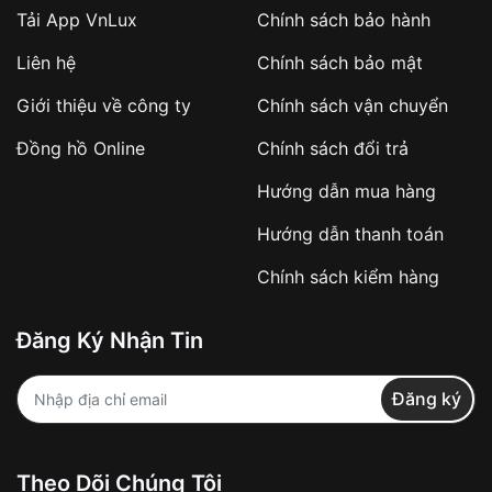
Tải App VnLux
Chính sách bảo hành
Áp dụng với các đơn hàng giá trị cao hoặc
Liên hệ
Chính sách bảo mật
sản phẩm đặc biệt
Khách hàng cần
đặt cọc trước 10% giá trị đơn
Giới thiệu về công ty
Chính sách vận chuyển
hàng
Số tiền còn lại thanh toán khi nhận hàng hoặc
Đồng hồ Online
Chính sách đổi trả
theo thỏa thuận
Hướng dẫn mua hàng
Lợi ích của việc đặt cọc:
Hướng dẫn thanh toán
✔️ Đảm bảo xử lý đơn hàng nhanh chóng
Chính sách kiểm hàng
✔️ Hạn chế tình trạng hủy đơn không mong
muốn
Đăng Ký Nhận Tin
Từ khóa SEO:
Đăng ký
Khách hàng được
kiểm tra hàng trước khi
Theo Dõi Chúng Tôi