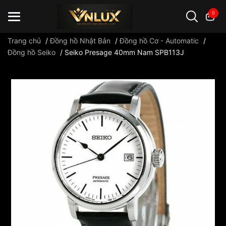
0
Trang chủ
/
Đồng hồ Nhật Bản
/
Đồng hồ Cơ - Automatic
/
Đồng hồ Seiko
/
Seiko Presage 40mm Nam SPB113J
Đồng hồ casio
đồng hồ G-Shock
đồng hồ Orient
...