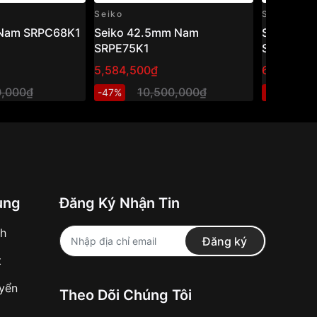
Seiko
Seiko
 Nam SRPC68K1
Seiko 42.5mm Nam
Seiko 42
SRPE75K1
SRPD61K
5,584,500₫
6,129,810
0,000₫
10,500,000₫
1
-47%
-46%
ung
Đăng Ký Nhận Tin
nh
Đăng ký
t
uyển
Theo Dõi Chúng Tôi