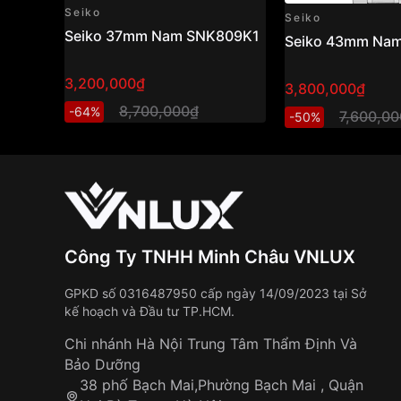
Seiko
Seiko
Seiko 37mm Nam SNK809K1
Seiko 43mm Na
3,200,000₫
3,800,000₫
8,700,000₫
-64%
7,600,0
-50%
Công Ty TNHH Minh Châu VNLUX
GPKD số 0316487950 cấp ngày 14/09/2023 tại Sở
kế hoạch và Đầu tư TP.HCM.
Chi nhánh Hà Nội Trung Tâm Thẩm Định Và
Bảo Dưỡng
38 phố Bạch Mai,Phường Bạch Mai , Quận