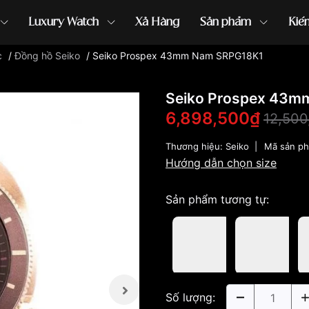
Luxury Watch
Xả Hàng
Sản phẩm
Kiế
c
/
Đồng hồ Seiko
/
Seiko Prospex 43mm Nam SRPG18K1
ồng hồ G-Shock
đồng hồ Orient
...
Seiko Prospex 43m
6,898,500₫
12,500
Thương hiệu:
Seiko
|
Mã sản p
Hướng dẫn chọn size
Sản phẩm tương tự:
Số lượng: