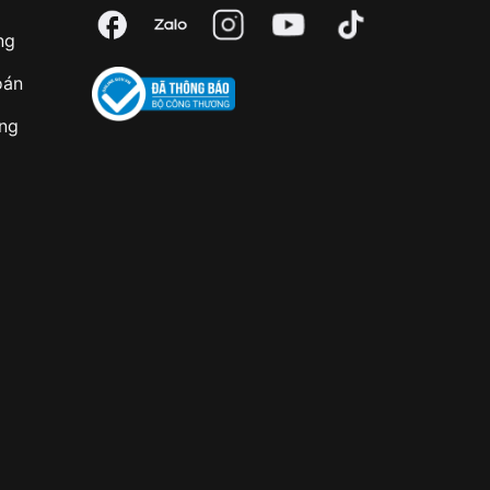
ng
oán
àng