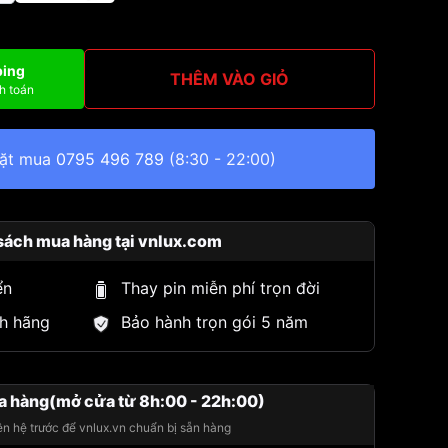
ping
THÊM VÀO GIỎ
h toán
đặt mua
0795 496 789
(8:30 - 22:00)
sách mua hàng tại vnlux.com
ển
Thay pin miễn phí trọn đời
h hãng
Bảo hành trọn gói 5 năm
a hàng(mở cửa từ 8h:00 - 22h:00)
iên hệ trước để vnlux.vn chuẩn bị sẵn hàng