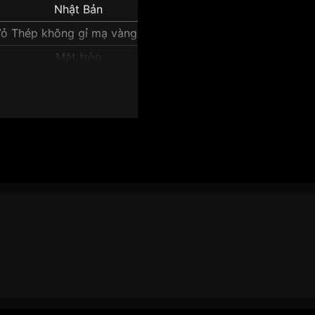
Nhật Bản
ỏ Thép không gỉ mạ vàng PVD
Mặt tròn
Vỏ Màu Vàng
12mm
mm Nam SRPG18K1":