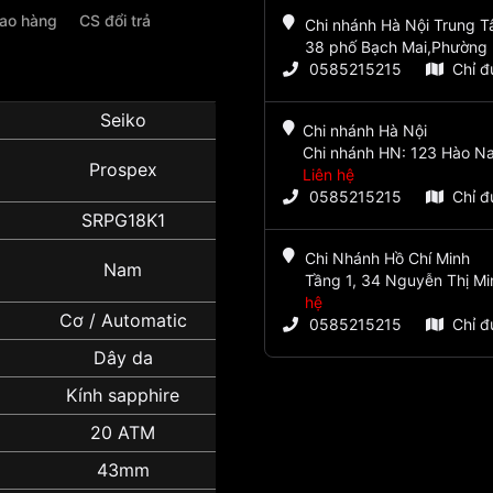
iao hàng
CS đổi trả
Chi nhánh Hà Nội Trung 
38 phố Bạch Mai,Phường 
0585215215
Chỉ 
Seiko
Chi nhánh Hà Nội
Chi nhánh HN: 123 Hào Na
Prospex
Liên hệ
0585215215
Chỉ 
SRPG18K1
Chi Nhánh Hồ Chí Minh
Nam
Tầng 1, 34 Nguyễn Thị Mi
hệ
Cơ / Automatic
0585215215
Chỉ 
Dây da
Kính sapphire
20 ATM
43mm