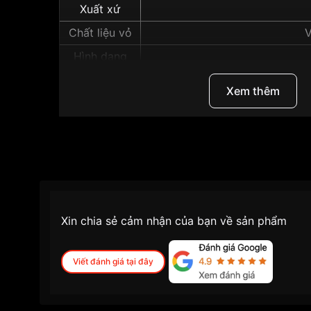
Xuất xứ
Chất liệu vỏ
V
Hình dạng
Màu vỏ
Xem thêm
Độ dày
Những sản phẩm tương tự
"Seiko Prospex 43
Xin chia sẻ cảm nhận của bạn về sản phẩm
Viết đánh giá tại đây