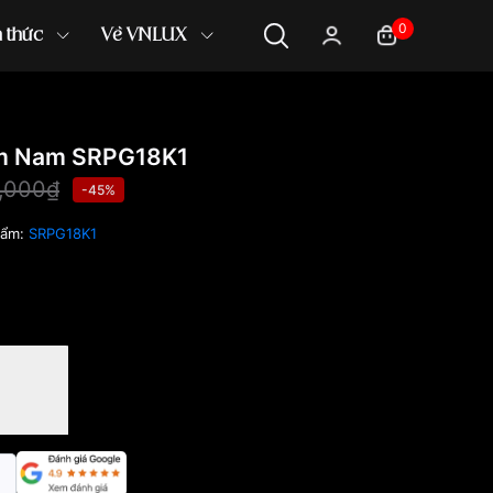
0
n thức
Về VNLUX
m Nam SRPG18K1
,000₫
-45%
hẩm:
SRPG18K1