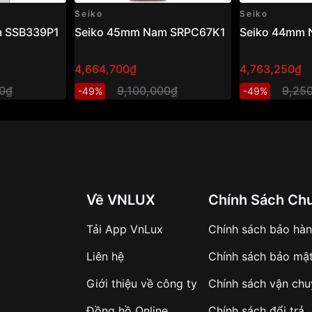
Seiko
Seiko
m SSB339P1
Seiko 45mm Nam SRPC67K1
Seiko 44mm
4,664,700₫
4,763,250₫
00₫
9,100,000₫
9,25
-49%
-49%
Về VNLUX
Chính Sách Ch
Tải App VnLux
Chính sách bảo hà
Liên hệ
Chính sách bảo mậ
Giới thiệu về công ty
Chính sách vận ch
Đồng hồ Online
Chính sách đổi trả