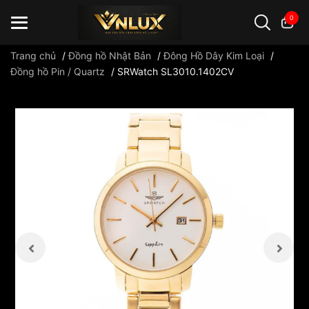
0
Trang chủ
/
Đồng hồ Nhật Bản
/
Đông Hồ Dây Kim Loại
/
Đồng hồ Pin / Quartz
/
SRWatch SL3010.1402CV
Đồng hồ casio
đồng hồ G-Shock
đồng hồ Orient
...