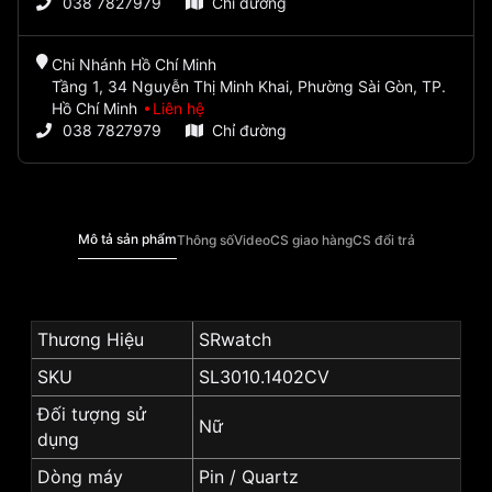
038 7827979
Chỉ đường
Chi Nhánh Hồ Chí Minh
Tầng 1, 34 Nguyễn Thị Minh Khai, Phường Sài Gòn, TP.
Hồ Chí Minh
Liên hệ
038 7827979
Chỉ đường
Mô tả sản phẩm
Thông số
Video
CS giao hàng
CS đổi trả
Thương Hiệu
SRwatch
SKU
SL3010.1402CV
Đối tượng sử
Nữ
dụng
Dòng máy
Pin / Quartz