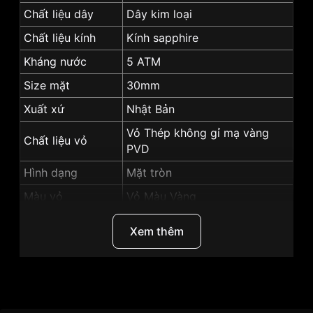
Chất liệu dây
Dây kim loại
Chất liệu kính
Kính sapphire
Kháng nước
5 ATM
Size mặt
30mm
Xuất xứ
Nhật Bản
Vỏ Thép không gỉ mạ vàng
Chất liệu vỏ
PVD
Hình dạng
Mặt tròn
Màu vỏ
Vỏ Màu Vàng
Màu mặt
Mặt trắng
Xem thêm
Tính năng
Lịch ngày, Giờ, phút, giây
Những sản phẩm tương tự
"SRWatch
SL3010.1402CV":
Thương Hiệu
SRwatch