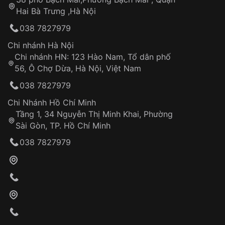
Tự ý sửa chữa
Hai Bà Trưng ,Hà Nội
Can thiệp tại các nơi không thuộc hệ
038 7827979
thống VNLUX
Hotline: 0585 215 215
Chi nhánh Hà Nội
Chi nhánh HN: 123 Hào Nam, Tổ dân phố
Từ khóa SEO:
56, Ô Chợ Dừa, Hà Nội, Việt Nam
Hỗ trợ nhanh chóng – minh bạch
038 7827979
Đảm bảo quyền lợi khách hàng
Đồng hành cùng khách hàng trong suốt quá
Chi Nhánh Hồ Chí Minh
trình sử dụng
Tầng 1, 34 Nguyễn Thị Minh Khai, Phường
Sài Gòn, TP. Hồ Chí Minh
Giao hàng tận nơi
038 7827979
Khách hàng kiểm tra và thanh toán trực tiếp
cho nhân viên giao hàng
Xác nhận đơn hàng và thanh toán
VNLUX tiến hành giao hàng đến địa chỉ yêu
cầu