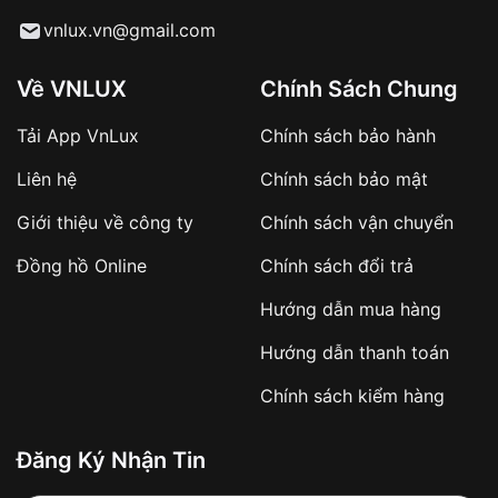
Từ khóa SEO:
vnlux.vn@gmail.com
Về VNLUX
Chính Sách Chung
Tải App VnLux
Chính sách bảo hành
Áp dụng với các đơn hàng giá trị cao hoặc
Liên hệ
Chính sách bảo mật
sản phẩm đặc biệt
Khách hàng cần
đặt cọc trước 10% giá trị đơn
Giới thiệu về công ty
Chính sách vận chuyển
hàng
Số tiền còn lại thanh toán khi nhận hàng hoặc
Đồng hồ Online
Chính sách đổi trả
theo thỏa thuận
Hướng dẫn mua hàng
Lợi ích của việc đặt cọc:
Hướng dẫn thanh toán
✔️ Đảm bảo xử lý đơn hàng nhanh chóng
Chính sách kiểm hàng
✔️ Hạn chế tình trạng hủy đơn không mong
muốn
Đăng Ký Nhận Tin
Từ khóa SEO: