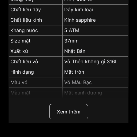
Chất liệu dây
Dây kim loại
Chất liệu kính
Kính sapphire
Kháng nước
5 ATM
Size mặt
37mm
Xuất xứ
Nhật Bản
Chất liệu vỏ
Vỏ Thép không gỉ 316L
Hình dạng
Mặt tròn
Màu vỏ
Vỏ Màu Bạc
Màu mặt
Mặt xanh dương
Độ dày
7.8mm
Xem thêm
Những sản phẩm tương tự
"SRWatch 37mm Nam
SG7005.1103GM":