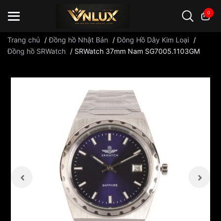
0
Trang chủ
/
Đồng hồ Nhật Bản
/
Đông Hồ Dây Kim Loại
/
Đồng hồ SRWatch
/
SRWatch 37mm Nam SG7005.1103GM
Đồng hồ casio
đồng hồ G-Shock
đồng hồ Orient
...