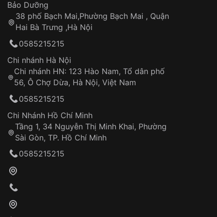
Thời gian tính từ khi xác nhận đơn hàng thành
Vỏ đồng hồ
Bảo Dưỡng
công
Sản phẩm đã bị:
38 phố Bạch Mai,Phường Bạch Mai , Quận
Tự ý sửa chữa
Hai Bà Trưng ,Hà Nội
Can thiệp tại các nơi không thuộc hệ
0585215215
thống VNLUX
Hotline: 0585 215 215
Chi nhánh Hà Nội
Chi nhánh HN: 123 Hào Nam, Tổ dân phố
Từ khóa SEO:
56, Ô Chợ Dừa, Hà Nội, Việt Nam
Hỗ trợ nhanh chóng – minh bạch
0585215215
Đảm bảo quyền lợi khách hàng
Đồng hành cùng khách hàng trong suốt quá
Chi Nhánh Hồ Chí Minh
trình sử dụng
Tầng 1, 34 Nguyễn Thị Minh Khai, Phường
Sài Gòn, TP. Hồ Chí Minh
Giao hàng tận nơi
0585215215
Khách hàng kiểm tra và thanh toán trực tiếp
cho nhân viên giao hàng
Xác nhận đơn hàng và thanh toán
VNLUX tiến hành giao hàng đến địa chỉ yêu