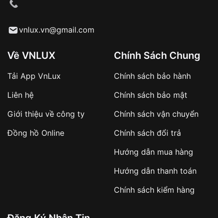
cầu
Từ khóa SEO:
vnlux.vn@gmail.com
Về VNLUX
Chính Sách Chung
Tải App VnLux
Chính sách bảo hành
Áp dụng với các đơn hàng giá trị cao hoặc
Liên hệ
Chính sách bảo mật
sản phẩm đặc biệt
Khách hàng cần
đặt cọc trước 10% giá trị đơn
Giới thiệu về công ty
Chính sách vận chuyển
hàng
Số tiền còn lại thanh toán khi nhận hàng hoặc
Đồng hồ Online
Chính sách đổi trả
theo thỏa thuận
Hướng dẫn mua hàng
Lợi ích của việc đặt cọc:
Hướng dẫn thanh toán
✔️ Đảm bảo xử lý đơn hàng nhanh chóng
Chính sách kiểm hàng
✔️ Hạn chế tình trạng hủy đơn không mong
muốn
Đăng Ký Nhận Tin