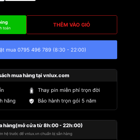
ping
THÊM VÀO GIỎ
h toán
đặt mua
0795 496 789
(8:30 - 22:00)
sách mua hàng tại vnlux.com
ển
Thay pin miễn phí trọn đời
h hãng
Bảo hành trọn gói 5 năm
a hàng(mở cửa từ 8h:00 - 22h:00)
iên hệ trước để vnlux.vn chuẩn bị sẵn hàng