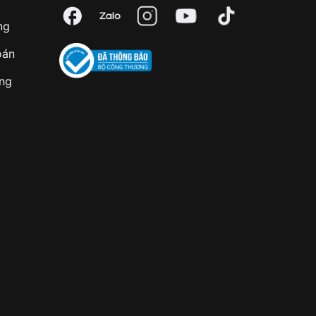
ng
oán
àng