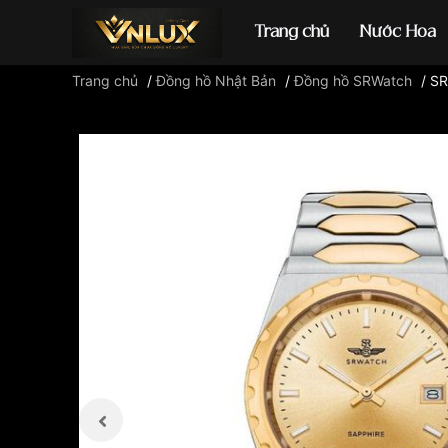
Trang chủ
Nước Hoa
Trang chủ
/
Đồng hồ Nhật Bản
/
Đồng hồ SRWatch
/
SR
Đồng hồ casio
đ