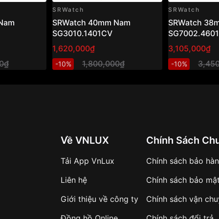
SRWatch
SRWatch
Nam
SRWatch 40mm Nam
SRWatch 38
SG3010.1401CV
SG7002.460
1,620,000₫
3,105,000₫
00₫
1,800,000₫
3,45
-10%
-10%
Về VNLUX
Chính Sách Ch
Tải App VnLux
Chính sách bảo hà
Liên hệ
Chính sách bảo mậ
Giới thiệu về công ty
Chính sách vận ch
Đồng hồ Online
Chính sách đổi trả