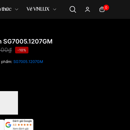
0
n thức
Về VNLUX
 SG7005.1207GM
000₫
-10%
n phẩm:
SG7005.1207GM