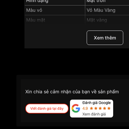
Hình dạng
Mặt tròn
Màu vỏ
Vỏ Màu Vàng
Màu mặt
Mặt vàng
Độ dày
7.8mm
Xem thêm
Những sản phẩm tương tự
"SRWatch 37mm Na
Xin chia sẻ cảm nhận của bạn về sản phẩm
Viết đánh giá tại đây