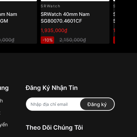
SRWatch
SRWatch
mm Nam
SRWatch 40mm Nam
SRwatch
1GM
SG80070.4601CF
SG1076.1
1,935,000₫
1,800,00
0,000₫
2,150,000₫
2
-10%
-10%
ung
Đăng Ký Nhận Tin
nh
Đăng ký
t
uyển
Theo Dõi Chúng Tôi