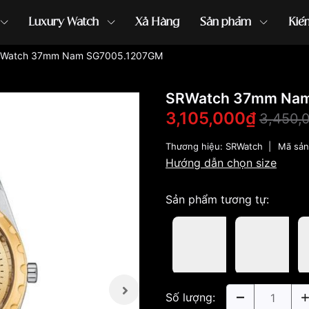
Luxury Watch
Xả Hàng
Sản phẩm
Kiế
Watch 37mm Nam SG7005.1207GM
ồng hồ G-Shock
đồng hồ Orient
...
SRWatch 37mm Nam
3,105,000₫
3,450,
Thương hiệu:
SRWatch
|
Mã sả
Hướng dẫn chọn size
Sản phẩm tương tự:
Số lượng: