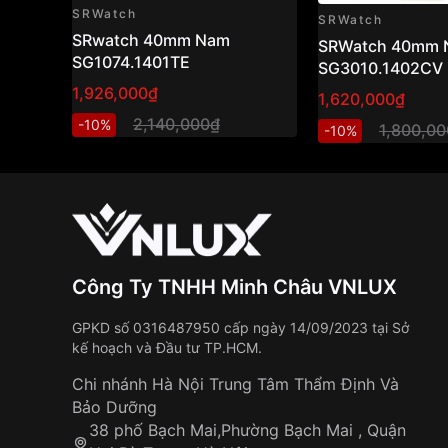
SRWatch
SRWatch
SRwatch 40mm Nam
SRWatch 40mm 
SG1074.1401TE
SG3010.1402CV
1,926,000₫
1,620,000₫
2,140,000₫
-10%
1,800,0
-10%
Công Ty TNHH Minh Châu VNLUX
GPKD số 0316487950 cấp ngày 14/09/2023 tại Sở
kế hoạch và Đầu tư TP.HCM.
Chi nhánh Hà Nội Trung Tâm Thẩm Định Và
Bảo Dưỡng
38 phố Bạch Mai,Phường Bạch Mai , Quận