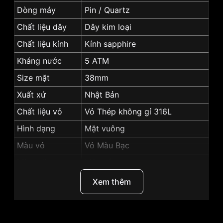
Dòng máy
Pin / Quartz
Chất liệu dây
Dây kim loại
Chất liệu kính
Kính sapphire
Kháng nước
5 ATM
Size mặt
38mm
Xuất xứ
Nhật Bản
Chất liệu vỏ
Vỏ Thép không gỉ 316L
Hình dạng
Mặt vuông
Màu vỏ
Vỏ Màu Bạc
Màu mặt
Mặt trắng
Độ dày
9.4mm
Xem thêm
Dạ quang, Lịch ngày, Giờ, phút,
Tính năng
giây
Những sản phẩm tương tự
"SRWatch 38mm Nam