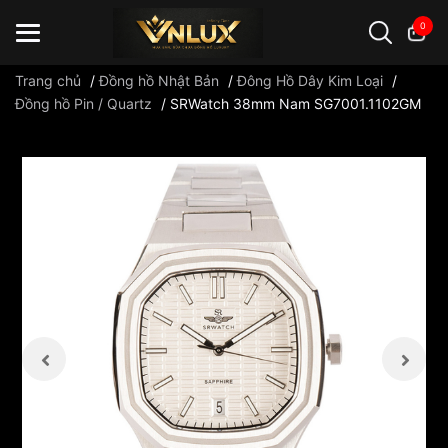
0
Trang chủ
/
Đồng hồ Nhật Bản
/
Đông Hồ Dây Kim Loại
/
Đồng hồ Pin / Quartz
/
SRWatch 38mm Nam SG7001.1102GM
Đồng hồ casio
đồng hồ G-Shock
đồng hồ Orient
...