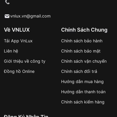
cầu
Từ khóa SEO:
vnlux.vn@gmail.com
Về VNLUX
Chính Sách Chung
Tải App VnLux
Chính sách bảo hành
Áp dụng với các đơn hàng giá trị cao hoặc
Liên hệ
Chính sách bảo mật
sản phẩm đặc biệt
Khách hàng cần
đặt cọc trước 10% giá trị đơn
Giới thiệu về công ty
Chính sách vận chuyển
hàng
Số tiền còn lại thanh toán khi nhận hàng hoặc
Đồng hồ Online
Chính sách đổi trả
theo thỏa thuận
Hướng dẫn mua hàng
Lợi ích của việc đặt cọc:
Hướng dẫn thanh toán
✔️ Đảm bảo xử lý đơn hàng nhanh chóng
Chính sách kiểm hàng
✔️ Hạn chế tình trạng hủy đơn không mong
muốn
Đăng Ký Nhận Tin