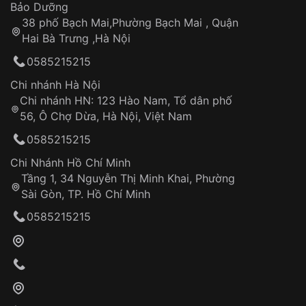
Thời gian tính từ khi xác nhận đơn hàng thành
Vỏ đồng hồ
Bảo Dưỡng
công
Sản phẩm đã bị:
38 phố Bạch Mai,Phường Bạch Mai , Quận
Tự ý sửa chữa
Hai Bà Trưng ,Hà Nội
Can thiệp tại các nơi không thuộc hệ
0585215215
thống VNLUX
Hotline: 0585 215 215
Chi nhánh Hà Nội
Chi nhánh HN: 123 Hào Nam, Tổ dân phố
Từ khóa SEO:
56, Ô Chợ Dừa, Hà Nội, Việt Nam
Hỗ trợ nhanh chóng – minh bạch
0585215215
Đảm bảo quyền lợi khách hàng
Đồng hành cùng khách hàng trong suốt quá
Chi Nhánh Hồ Chí Minh
trình sử dụng
Tầng 1, 34 Nguyễn Thị Minh Khai, Phường
Sài Gòn, TP. Hồ Chí Minh
Giao hàng tận nơi
0585215215
Khách hàng kiểm tra và thanh toán trực tiếp
cho nhân viên giao hàng
Xác nhận đơn hàng và thanh toán
VNLUX tiến hành giao hàng đến địa chỉ yêu