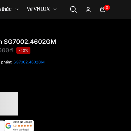
0
n thức
Về VNLUX
m SG7002.4602GM
000₫
-40%
n phẩm:
SG7002.4602GM