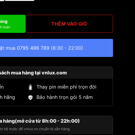
ping
THÊM VÀO GIỎ
h toán
đặt mua
0795 496 789
(8:30 - 22:00)
sách mua hàng tại vnlux.com
ển
Thay pin miễn phí trọn đời
h hãng
Bảo hành trọn gói 5 năm
a hàng(mở cửa từ 8h:00 - 22h:00)
iên hệ trước để vnlux.vn chuẩn bị sẵn hàng