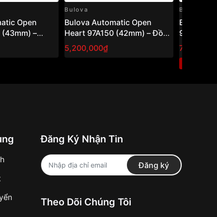
Bulova
Bulova
atic Open
Bulova Automatic Open
Bulova Au
 (43mm) –
Heart 97A150 (42mm) – Đồng
97A108 (
cơ hở tim,
hồ nam cơ hở tim, phong
nam cơ lộ
5,200,000₫
7,900,00
ch lãm nam tính
cách cổ điển sang trọn
phong các
1
-47%
đại
ung
Đăng Ký Nhận Tin
nh
Đăng ký
t
uyển
Theo Dõi Chúng Tôi