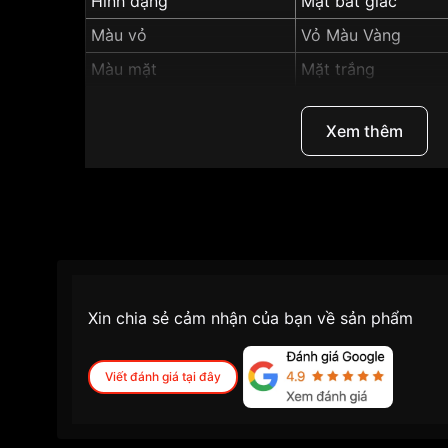
Hình dạng
Mặt bát giác
Màu vỏ
Vỏ Màu Vàng
Màu mặt
Mặt trắng
Độ dày
9.4mm
Xem thêm
Những sản phẩm tương tự
"SRWatch 38mm Na
Xin chia sẻ cảm nhận của bạn về sản phẩm
Viết đánh giá tại đây