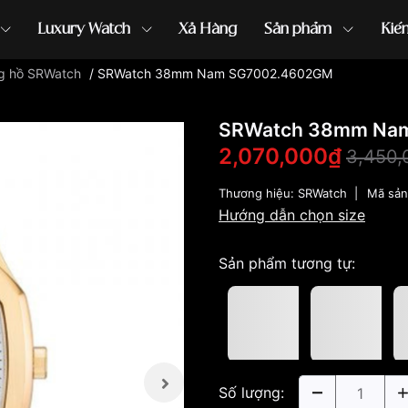
Luxury Watch
Xả Hàng
Sản phẩm
Kiế
g hồ SRWatch
/
SRWatch 38mm Nam SG7002.4602GM
ồng hồ G-Shock
đồng hồ Orient
...
SRWatch 38mm Na
2,070,000₫
3,450,
Thương hiệu:
SRWatch
|
Mã sả
Hướng dẫn chọn size
Sản phẩm tương tự:
Số lượng: