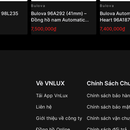
Bulova
Bulova
 98L235
Bulova 96A292 (41mm) –
Bulova Autom
Đồng hồ nam Automatic
Heart 96A187
Skeleton, thiết kế lộ máy ấn
Đồng hồ nam 
7,500,000₫
7,400,000₫
tượng
phong cách lị
Về VNLUX
Chính Sách Ch
Tải App VnLux
Chính sách bảo hà
Liên hệ
Chính sách bảo mậ
Giới thiệu về công ty
Chính sách vận ch
Đồng hồ Online
Chính sách đổi trả