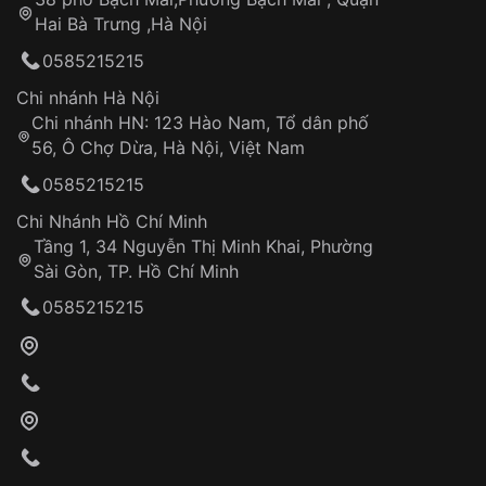
Tự ý sửa chữa
Hai Bà Trưng ,Hà Nội
Can thiệp tại các nơi không thuộc hệ
0585215215
thống VNLUX
Hotline: 0585 215 215
Chi nhánh Hà Nội
Chi nhánh HN: 123 Hào Nam, Tổ dân phố
Từ khóa SEO:
56, Ô Chợ Dừa, Hà Nội, Việt Nam
Hỗ trợ nhanh chóng – minh bạch
0585215215
Đảm bảo quyền lợi khách hàng
Đồng hành cùng khách hàng trong suốt quá
Chi Nhánh Hồ Chí Minh
trình sử dụng
Tầng 1, 34 Nguyễn Thị Minh Khai, Phường
Sài Gòn, TP. Hồ Chí Minh
Giao hàng tận nơi
0585215215
Khách hàng kiểm tra và thanh toán trực tiếp
cho nhân viên giao hàng
Xác nhận đơn hàng và thanh toán
VNLUX tiến hành giao hàng đến địa chỉ yêu
cầu