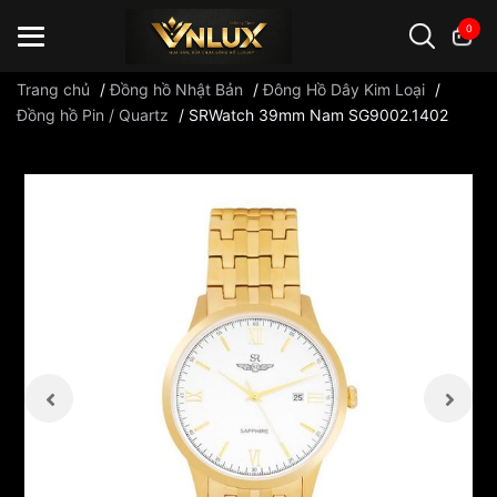
0
Trang chủ
/
Đồng hồ Nhật Bản
/
Đông Hồ Dây Kim Loại
/
Đồng hồ Pin / Quartz
/
SRWatch 39mm Nam SG9002.1402
Đồng hồ casio
đồng hồ G-Shock
đồng hồ Orient
...