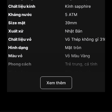
Chất liệu kính
Kính sapphire
Kháng nước
5 ATM
Size mặt
39mm
Xuất xứ
Nhật Bản
Chất liệu vỏ
Vỏ Thép không gỉ 316L
Hình dạng
Mặt tròn
Màu vỏ
Vỏ Màu Vàng
Phong cách
Trẻ trung, cá tính
Tính năng
Giờ, phút, giây
Độ dày
8mm
Xem thêm
Màu mặt
Mặt trắng
Những sản phẩm tương tự
"SRWatch 39mm Nam
SG9002.1402":
Thương Hiệu
SRWatch