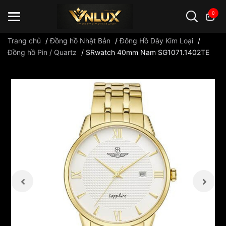
0
Trang chủ
/
Đồng hồ Nhật Bản
/
Đông Hồ Dây Kim Loại
/
Đồng hồ Pin / Quartz
/
SRwatch 40mm Nam SG1071.1402TE
Đồng hồ casio
đồng hồ G-Shock
đồng hồ Orient
...