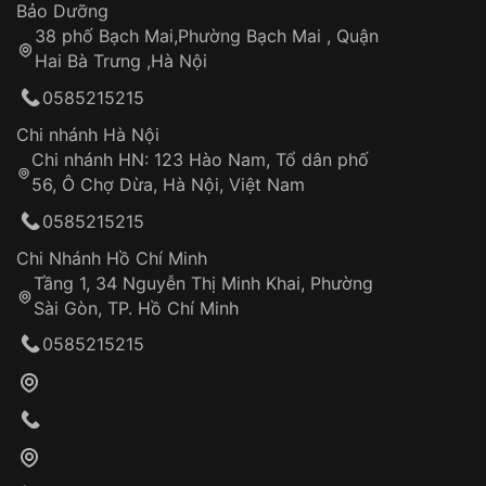
Thời gian tính từ khi xác nhận đơn hàng thành
Vỏ đồng hồ
Bảo Dưỡng
công
Sản phẩm đã bị:
38 phố Bạch Mai,Phường Bạch Mai , Quận
Tự ý sửa chữa
Hai Bà Trưng ,Hà Nội
Can thiệp tại các nơi không thuộc hệ
0585215215
thống VNLUX
Hotline: 0585 215 215
Chi nhánh Hà Nội
Chi nhánh HN: 123 Hào Nam, Tổ dân phố
Từ khóa SEO:
56, Ô Chợ Dừa, Hà Nội, Việt Nam
Hỗ trợ nhanh chóng – minh bạch
0585215215
Đảm bảo quyền lợi khách hàng
Đồng hành cùng khách hàng trong suốt quá
Chi Nhánh Hồ Chí Minh
trình sử dụng
Tầng 1, 34 Nguyễn Thị Minh Khai, Phường
Sài Gòn, TP. Hồ Chí Minh
Giao hàng tận nơi
0585215215
Khách hàng kiểm tra và thanh toán trực tiếp
cho nhân viên giao hàng
Xác nhận đơn hàng và thanh toán
VNLUX tiến hành giao hàng đến địa chỉ yêu