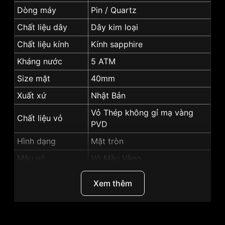
Dòng máy
Pin / Quartz
Chất liệu dây
Dây kim loại
Chất liệu kính
Kính sapphire
Kháng nước
5 ATM
Size mặt
40mm
Xuất xứ
Nhật Bản
Vỏ Thép không gỉ mạ vàng
Chất liệu vỏ
PVD
Hình dạng
Mặt tròn
Màu vỏ
Vỏ Màu Vàng
Màu mặt
Mặt trắng
Xem thêm
Độ dày
6mm
Tính năng
Lịch ngày, Giờ, phút, giây
Những sản phẩm tương tự
"SRwatch 40mm Nam