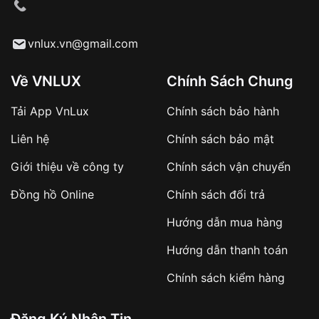
cầu
Từ khóa SEO:
vnlux.vn@gmail.com
Về VNLUX
Chính Sách Chung
Tải App VnLux
Chính sách bảo hành
Áp dụng với các đơn hàng giá trị cao hoặc
Liên hệ
Chính sách bảo mật
sản phẩm đặc biệt
Khách hàng cần
đặt cọc trước 10% giá trị đơn
Giới thiệu về công ty
Chính sách vận chuyển
hàng
Số tiền còn lại thanh toán khi nhận hàng hoặc
Đồng hồ Online
Chính sách đổi trả
theo thỏa thuận
Hướng dẫn mua hàng
Lợi ích của việc đặt cọc:
Hướng dẫn thanh toán
✔️ Đảm bảo xử lý đơn hàng nhanh chóng
Chính sách kiểm hàng
✔️ Hạn chế tình trạng hủy đơn không mong
muốn
Đăng Ký Nhận Tin