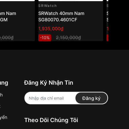
SRWatch
SRWatch
mm Nam
SRWatch 40mm Nam
SRwatch
1GM
SG80070.4601CF
SG1076.1
1,935,000₫
1,800,00
0,000₫
2,150,000₫
2
-10%
-10%
ung
Đăng Ký Nhận Tin
nh
Đăng ký
t
uyển
Theo Dõi Chúng Tôi