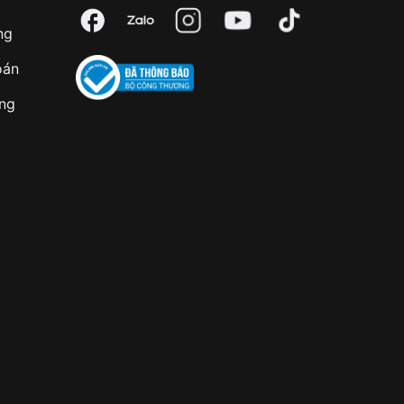
ng
oán
àng