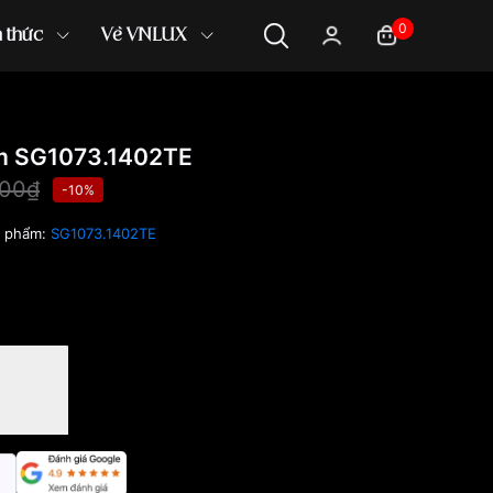
0
n thức
Về VNLUX
 SG1073.1402TE
000₫
-10%
n phẩm:
SG1073.1402TE