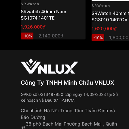
SRWatch
SRWatch
SRwatch 40mm Nam
SRWatch 40mm 
SG1074.1401TE
SG3010.1402CV
1,926,000₫
1,620,000₫
2,140,000₫
-10%
1,800,0
-10%
Công Ty TNHH Minh Châu VNLUX
GPKD số 0316487950 cấp ngày 14/09/2023 tại Sở
kế hoạch và Đầu tư TP.HCM.
Chi nhánh Hà Nội Trung Tâm Thẩm Định Và
Bảo Dưỡng
38 phố Bạch Mai,Phường Bạch Mai , Quận