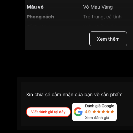
Màu vỏ
Vỏ Màu Vàng
Phong cách
Trẻ trung, cá tính
Tính năng
Giờ, phút, giây
Độ dày
6mm
Xem thêm
Màu mặt
Mặt trắng
Những sản phẩm tương tự
"SRWatch 40mm Na
Xin chia sẻ cảm nhận của bạn về sản phẩm
Viết đánh giá tại đây