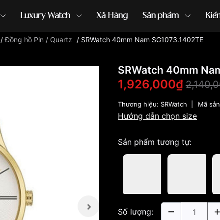
Luxury Watch
Xả Hàng
Sản phẩm
Kiế
/
Đồng hồ Pin / Quartz
/
SRWatch 40mm Nam SG1073.1402TE
ồng hồ G-Shock
đồng hồ Orient
...
SRWatch 40mm Nam
1,926,000₫
2,140,
Thương hiệu:
SRWatch
|
Mã sả
Hướng dẫn chọn size
Sản phẩm tương tự:
Số lượng: