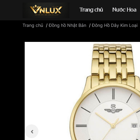
Trang chủ
Nước Hoa
Trang chủ
/
Đồng hồ Nhật Bản
/
Đông Hồ Dây Kim Loại
Đồng hồ casio
đ