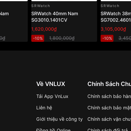
SRWatch
SRWatch
Nam
SRWatch 40mm Nam
SRWatch 38
SG3010.1401CV
SG7002.460
1,620,000₫
3,105,000₫
00₫
1,800,000₫
3,45
-10%
-10%
Về VNLUX
Chính Sách Ch
Tải App VnLux
Chính sách bảo hà
Liên hệ
Chính sách bảo mậ
Giới thiệu về công ty
Chính sách vận ch
Đồng hồ Online
Chính sách đổi trả