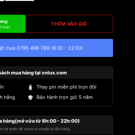
ping
THÊM VÀO GIỎ
h toán
đặt mua
0795 496 789
(8:30 - 22:00)
sách mua hàng tại vnlux.com
ển
Thay pin miễn phí trọn đời
h hãng
Bảo hành trọn gói 5 năm
a hàng(mở cửa từ 8h:00 - 22h:00)
iên hệ trước để vnlux.vn chuẩn bị sẵn hàng