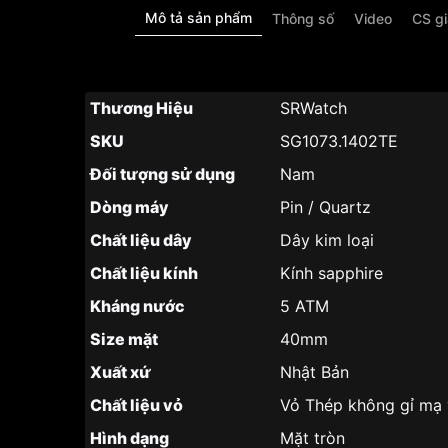
Mô tả sản phẩm
Thông số
Video
CS g
Thương Hiệu
SRWatch
SKU
SG1073.1402TE
Đối tượng sử dụng
Nam
Dòng máy
Pin / Quartz
Chất liệu dây
Dây kim loại
Chất liệu kính
Kính sapphire
Kháng nước
5 ATM
Size mặt
40mm
Xuất xứ
Nhật Bản
Chất liệu vỏ
Vỏ Thép không gỉ mạ
Hình dạng
Mặt tròn