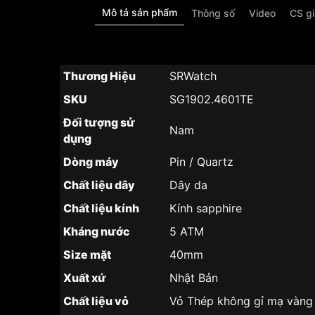
Mô tả sản phẩm
Thông số
Video
CS g
Thương Hiệu
SRWatch
SKU
SG1902.4601TE
Đối tượng sử
Nam
dụng
Dòng máy
Pin / Quartz
Chất liệu dây
Dây da
Chất liệu kính
Kính sapphire
Kháng nước
5 ATM
Size mặt
40mm
Xuất xứ
Nhật Bản
Chất liệu vỏ
Vỏ Thép không gỉ mạ vàn