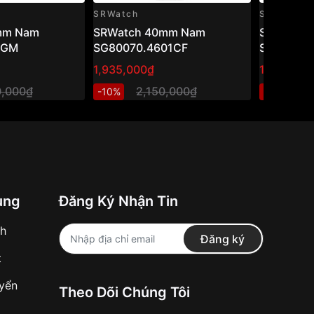
SRWatch
SRWatch
mm Nam
SRWatch 40mm Nam
SRwatch
1GM
SG80070.4601CF
SG1076.1
1,935,000₫
1,800,00
0,000₫
2,150,000₫
2
-10%
-10%
ung
Đăng Ký Nhận Tin
nh
Đăng ký
t
uyển
Theo Dõi Chúng Tôi