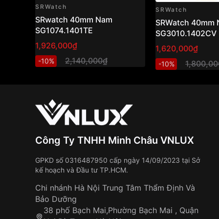
SRWatch
SRWatch
SRwatch 40mm Nam
SRWatch 40mm 
SG1074.1401TE
SG3010.1402CV
1,926,000₫
1,620,000₫
2,140,000₫
-10%
1,800,0
-10%
Công Ty TNHH Minh Châu VNLUX
GPKD số 0316487950 cấp ngày 14/09/2023 tại Sở
kế hoạch và Đầu tư TP.HCM.
Chi nhánh Hà Nội Trung Tâm Thẩm Định Và
Bảo Dưỡng
38 phố Bạch Mai,Phường Bạch Mai , Quận