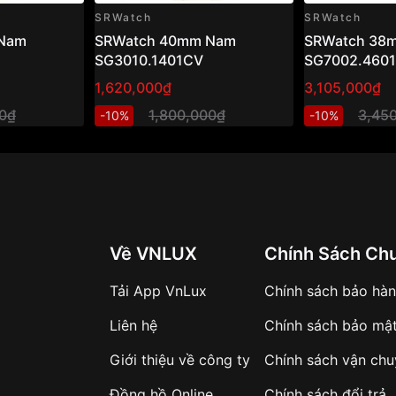
SRWatch
SRWatch
Nam
SRWatch 40mm Nam
SRWatch 38
SG3010.1401CV
SG7002.460
1,620,000₫
3,105,000₫
00₫
1,800,000₫
3,45
-10%
-10%
Về VNLUX
Chính Sách Ch
Tải App VnLux
Chính sách bảo hà
Liên hệ
Chính sách bảo mậ
Giới thiệu về công ty
Chính sách vận ch
Đồng hồ Online
Chính sách đổi trả