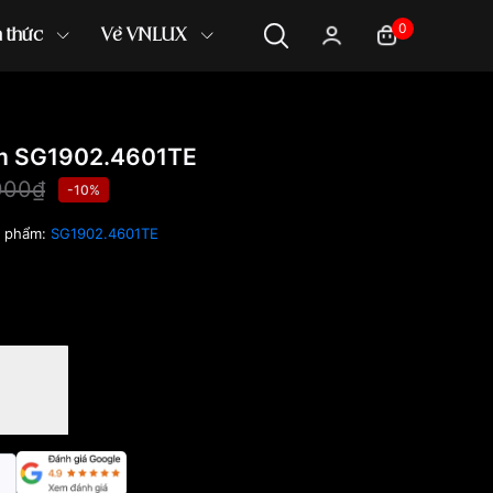
0
n thức
Về VNLUX
 SG1902.4601TE
000₫
-10%
n phẩm:
SG1902.4601TE