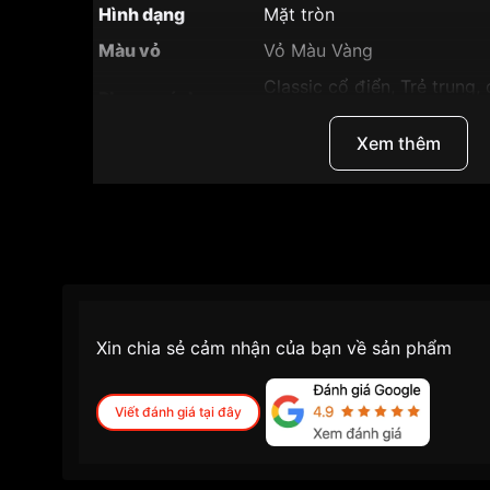
Hình dạng
Mặt tròn
Màu vỏ
Vỏ Màu Vàng
Classic cổ điển, Trẻ trung, 
Phong cách
trọng
Xem thêm
Tính năng
Lịch ngày,giờ, phút, giây
Độ dày
6.15mm
Màu mặt
Mặt trắng
Những sản phẩm tương tự
"SRWatch 40mm Na
Xin chia sẻ cảm nhận của bạn về sản phẩm
Viết đánh giá tại đây