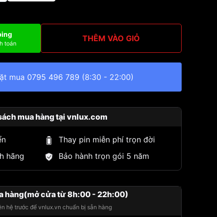
ping
THÊM VÀO GIỎ
h toán
đặt mua
0795 496 789
(8:30 - 22:00)
sách mua hàng tại vnlux.com
ển
Thay pin miễn phí trọn đời
h hãng
Bảo hành trọn gói 5 năm
a hàng(mở cửa từ 8h:00 - 22h:00)
iên hệ trước để vnlux.vn chuẩn bị sẵn hàng