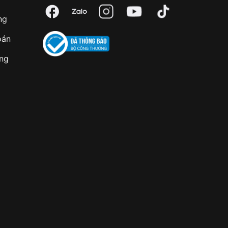
ng
oán
àng