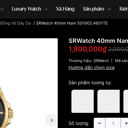
Luxury Watch
Xả Hàng
Sản phẩm
Kiế
/
Đồng hồ Dây Da
/
SRWatch 40mm Nam SG1902.4601TE
ồng hồ G-Shock
đồng hồ Orient
...
SRWatch 40mm Nam
1,800,000₫
2,000,
Thương hiệu:
SRWatch
|
Mã sả
Hướng dẫn chọn size
Sản phẩm tương tự:
Số lượng: