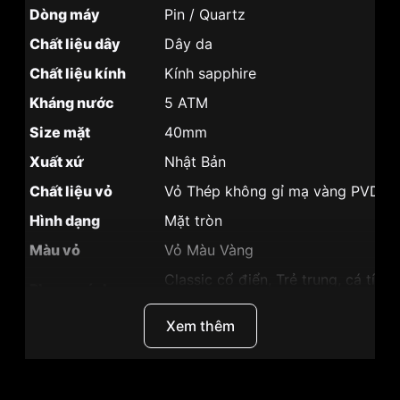
Dòng máy
Pin / Quartz
Chất liệu dây
Dây da
Chất liệu kính
Kính sapphire
Kháng nước
5 ATM
Size mặt
40mm
Xuất xứ
Nhật Bản
Chất liệu vỏ
Vỏ Thép không gỉ mạ vàng PVD
Hình dạng
Mặt tròn
Màu vỏ
Vỏ Màu Vàng
Classic cổ điển, Trẻ trung, cá tính
Phong cách
trọng
Xem thêm
Tính năng
Lịch ngày,giờ, phút, giây
Độ dày
6.15mm
Màu mặt
Mặt trắng