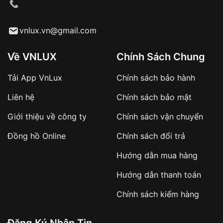
cầu
Từ khóa SEO:
vnlux.vn@gmail.com
Về VNLUX
Chính Sách Chung
Tải App VnLux
Chính sách bảo hành
Áp dụng với các đơn hàng giá trị cao hoặc
Liên hệ
Chính sách bảo mật
sản phẩm đặc biệt
Khách hàng cần
đặt cọc trước 10% giá trị đơn
Giới thiệu về công ty
Chính sách vận chuyển
hàng
Số tiền còn lại thanh toán khi nhận hàng hoặc
Đồng hồ Online
Chính sách đổi trả
theo thỏa thuận
Hướng dẫn mua hàng
Lợi ích của việc đặt cọc:
Hướng dẫn thanh toán
✔️ Đảm bảo xử lý đơn hàng nhanh chóng
Chính sách kiểm hàng
✔️ Hạn chế tình trạng hủy đơn không mong
muốn
Đăng Ký Nhận Tin