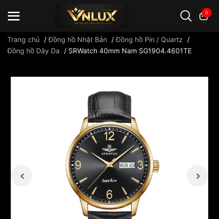
0
Trang chủ
/
Đồng hồ Nhật Bản
/
Đồng hồ Pin / Quartz
/
Đồng hồ Dây Da
/
SRWatch 40mm Nam SG1904.4601TE
Đồng hồ casio
đồng hồ G-Shock
đồng hồ Orient
...