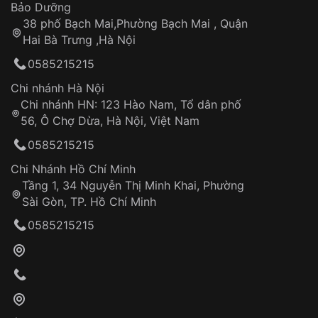
Thời gian tính từ khi xác nhận đơn hàng thành
Vỏ đồng hồ
Bảo Dưỡng
công
Sản phẩm đã bị:
38 phố Bạch Mai,Phường Bạch Mai , Quận
Tự ý sửa chữa
Hai Bà Trưng ,Hà Nội
Can thiệp tại các nơi không thuộc hệ
0585215215
thống VNLUX
Hotline: 0585 215 215
Chi nhánh Hà Nội
Chi nhánh HN: 123 Hào Nam, Tổ dân phố
Từ khóa SEO:
56, Ô Chợ Dừa, Hà Nội, Việt Nam
Hỗ trợ nhanh chóng – minh bạch
0585215215
Đảm bảo quyền lợi khách hàng
Đồng hành cùng khách hàng trong suốt quá
Chi Nhánh Hồ Chí Minh
trình sử dụng
Tầng 1, 34 Nguyễn Thị Minh Khai, Phường
Sài Gòn, TP. Hồ Chí Minh
Giao hàng tận nơi
0585215215
Khách hàng kiểm tra và thanh toán trực tiếp
cho nhân viên giao hàng
Xác nhận đơn hàng và thanh toán
VNLUX tiến hành giao hàng đến địa chỉ yêu