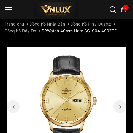
0
Trang chủ
/
Đồng hồ Nhật Bản
/
Đồng hồ Pin / Quartz
/
Đồng hồ Dây Da
/
SRWatch 40mm Nam SG1904.4907TE
Đồng hồ casio
đồng hồ G-Shock
đồng hồ Orient
...