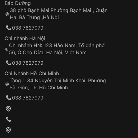
Thời gian tính từ khi xác nhận đơn hàng thành
Vỏ đồng hồ
Bảo Dưỡng
công
Sản phẩm đã bị:
38 phố Bạch Mai,Phường Bạch Mai , Quận
Tự ý sửa chữa
Hai Bà Trưng ,Hà Nội
Can thiệp tại các nơi không thuộc hệ
038 7827979
thống VNLUX
Hotline: 0585 215 215
Chi nhánh Hà Nội
Chi nhánh HN: 123 Hào Nam, Tổ dân phố
Từ khóa SEO:
56, Ô Chợ Dừa, Hà Nội, Việt Nam
Hỗ trợ nhanh chóng – minh bạch
038 7827979
Đảm bảo quyền lợi khách hàng
Đồng hành cùng khách hàng trong suốt quá
Chi Nhánh Hồ Chí Minh
trình sử dụng
Tầng 1, 34 Nguyễn Thị Minh Khai, Phường
Sài Gòn, TP. Hồ Chí Minh
Giao hàng tận nơi
038 7827979
Khách hàng kiểm tra và thanh toán trực tiếp
cho nhân viên giao hàng
Xác nhận đơn hàng và thanh toán
VNLUX tiến hành giao hàng đến địa chỉ yêu