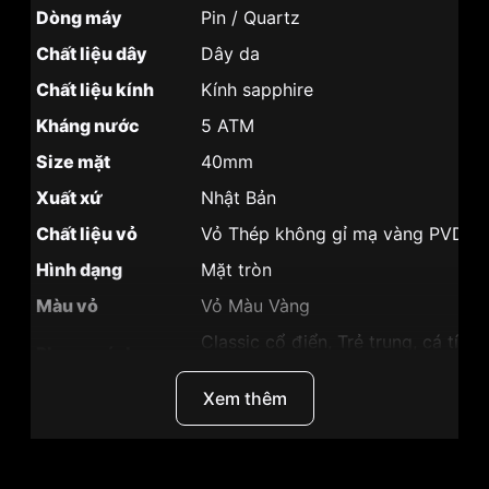
Dòng máy
Pin / Quartz
Chất liệu dây
Dây da
Chất liệu kính
Kính sapphire
Kháng nước
5 ATM
Size mặt
40mm
Xuất xứ
Nhật Bản
Chất liệu vỏ
Vỏ Thép không gỉ mạ vàng PVD
Hình dạng
Mặt tròn
Màu vỏ
Vỏ Màu Vàng
Classic cổ điển, Trẻ trung, cá tính
Phong cách
trọng
Xem thêm
Tính năng
Lịch ngày,giờ, phút, giây
Độ dày
6.15mm
Màu mặt
Mặt vàng