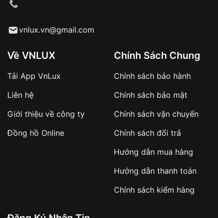
cầu
Từ khóa SEO:
vnlux.vn@gmail.com
Về VNLUX
Chính Sách Chung
Tải App VnLux
Chính sách bảo hành
Áp dụng với các đơn hàng giá trị cao hoặc
Liên hệ
Chính sách bảo mật
sản phẩm đặc biệt
Khách hàng cần
đặt cọc trước 10% giá trị đơn
Giới thiệu về công ty
Chính sách vận chuyển
hàng
Số tiền còn lại thanh toán khi nhận hàng hoặc
Đồng hồ Online
Chính sách đổi trả
theo thỏa thuận
Hướng dẫn mua hàng
Lợi ích của việc đặt cọc:
Hướng dẫn thanh toán
✔️ Đảm bảo xử lý đơn hàng nhanh chóng
Chính sách kiểm hàng
✔️ Hạn chế tình trạng hủy đơn không mong
muốn
Đăng Ký Nhận Tin