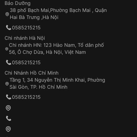
Thời gian tính từ khi xác nhận đơn hàng thành
Vỏ đồng hồ
Bảo Dưỡng
công
Sản phẩm đã bị:
38 phố Bạch Mai,Phường Bạch Mai , Quận
Tự ý sửa chữa
Hai Bà Trưng ,Hà Nội
Can thiệp tại các nơi không thuộc hệ
0585215215
thống VNLUX
Hotline: 0585 215 215
Chi nhánh Hà Nội
Chi nhánh HN: 123 Hào Nam, Tổ dân phố
Từ khóa SEO:
56, Ô Chợ Dừa, Hà Nội, Việt Nam
Hỗ trợ nhanh chóng – minh bạch
0585215215
Đảm bảo quyền lợi khách hàng
Đồng hành cùng khách hàng trong suốt quá
Chi Nhánh Hồ Chí Minh
trình sử dụng
Tầng 1, 34 Nguyễn Thị Minh Khai, Phường
Sài Gòn, TP. Hồ Chí Minh
Giao hàng tận nơi
0585215215
Khách hàng kiểm tra và thanh toán trực tiếp
cho nhân viên giao hàng
Xác nhận đơn hàng và thanh toán
VNLUX tiến hành giao hàng đến địa chỉ yêu