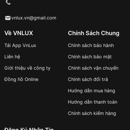
cầu
Từ khóa SEO:
vnlux.vn@gmail.com
Về VNLUX
Chính Sách Chung
Tải App VnLux
Chính sách bảo hành
Áp dụng với các đơn hàng giá trị cao hoặc
Liên hệ
Chính sách bảo mật
sản phẩm đặc biệt
Khách hàng cần
đặt cọc trước 10% giá trị đơn
Giới thiệu về công ty
Chính sách vận chuyển
hàng
Số tiền còn lại thanh toán khi nhận hàng hoặc
Đồng hồ Online
Chính sách đổi trả
theo thỏa thuận
Hướng dẫn mua hàng
Lợi ích của việc đặt cọc:
Hướng dẫn thanh toán
✔️ Đảm bảo xử lý đơn hàng nhanh chóng
Chính sách kiểm hàng
✔️ Hạn chế tình trạng hủy đơn không mong
muốn
Đăng Ký Nhận Tin