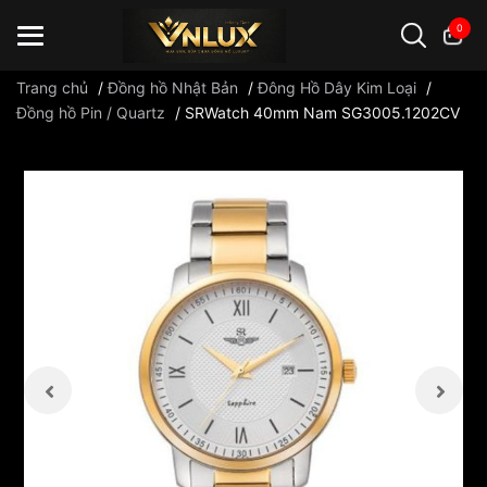
0
Trang chủ
/
Đồng hồ Nhật Bản
/
Đông Hồ Dây Kim Loại
/
Đồng hồ Pin / Quartz
/
SRWatch 40mm Nam SG3005.1202CV
Đồng hồ casio
đồng hồ G-Shock
đồng hồ Orient
...