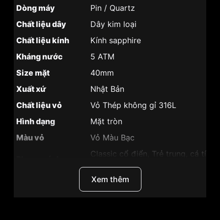
Dòng máy
Pin / Quartz
Chất liệu dây
Dây kim loại
Chất liệu kính
Kính sapphire
Kháng nước
5 ATM
Size mặt
40mm
Xuất xứ
Nhật Bản
Chất liệu vỏ
Vỏ Thép không gỉ 316L
Hình dạng
Mặt tròn
Màu vỏ
Vỏ Màu Bạc
Classic cổ điển, Trẻ trung, cá tính
Phong cách
trọng
Xem thêm
Tính năng
Lịch,Ngày
Độ dày
5mm
Màu mặt
Mặt trắng