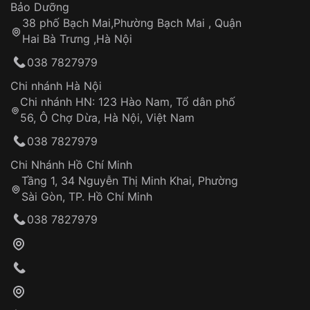
Thời gian tính từ khi xác nhận đơn hàng thành
Vỏ đồng hồ
Bảo Dưỡng
công
Sản phẩm đã bị:
38 phố Bạch Mai,Phường Bạch Mai , Quận
Tự ý sửa chữa
Hai Bà Trưng ,Hà Nội
Can thiệp tại các nơi không thuộc hệ
038 7827979
thống VNLUX
Hotline: 0585 215 215
Chi nhánh Hà Nội
Chi nhánh HN: 123 Hào Nam, Tổ dân phố
Từ khóa SEO:
56, Ô Chợ Dừa, Hà Nội, Việt Nam
Hỗ trợ nhanh chóng – minh bạch
038 7827979
Đảm bảo quyền lợi khách hàng
Đồng hành cùng khách hàng trong suốt quá
Chi Nhánh Hồ Chí Minh
trình sử dụng
Tầng 1, 34 Nguyễn Thị Minh Khai, Phường
Sài Gòn, TP. Hồ Chí Minh
Giao hàng tận nơi
038 7827979
Khách hàng kiểm tra và thanh toán trực tiếp
cho nhân viên giao hàng
Xác nhận đơn hàng và thanh toán
VNLUX tiến hành giao hàng đến địa chỉ yêu