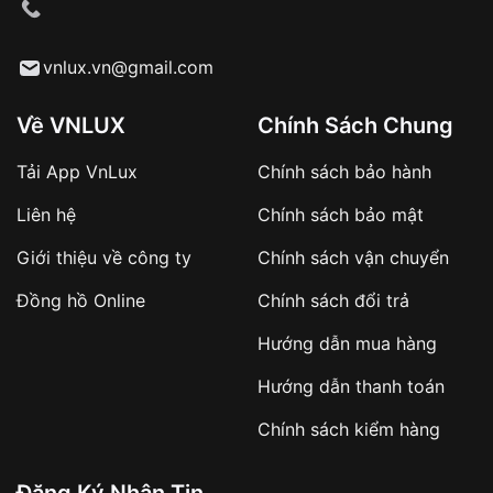
cầu
Từ khóa SEO:
vnlux.vn@gmail.com
Về VNLUX
Chính Sách Chung
Tải App VnLux
Chính sách bảo hành
Áp dụng với các đơn hàng giá trị cao hoặc
Liên hệ
Chính sách bảo mật
sản phẩm đặc biệt
Khách hàng cần
đặt cọc trước 10% giá trị đơn
Giới thiệu về công ty
Chính sách vận chuyển
hàng
Số tiền còn lại thanh toán khi nhận hàng hoặc
Đồng hồ Online
Chính sách đổi trả
theo thỏa thuận
Hướng dẫn mua hàng
Lợi ích của việc đặt cọc:
Hướng dẫn thanh toán
✔️ Đảm bảo xử lý đơn hàng nhanh chóng
Chính sách kiểm hàng
✔️ Hạn chế tình trạng hủy đơn không mong
muốn
Đăng Ký Nhận Tin