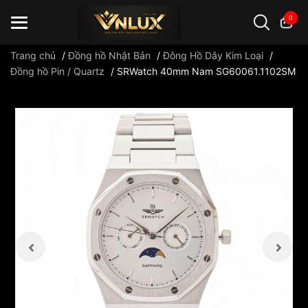
0
Trang chủ
/
Đồng hồ Nhật Bản
/
Đông Hồ Dây Kim Loại
/
Đồng hồ Pin / Quartz
/
SRWatch 40mm Nam SG60061.1102SM
Đồng hồ casio
đồng hồ G-Shock
đồng hồ Orient
...