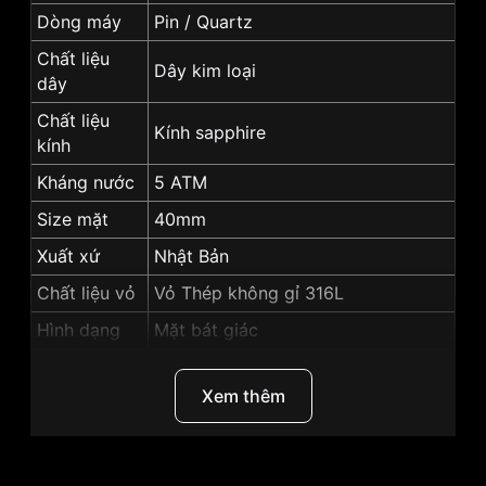
Dòng máy
Pin / Quartz
Chất liệu
Dây kim loại
dây
Chất liệu
Kính sapphire
kính
Kháng nước
5 ATM
Size mặt
40mm
Xuất xứ
Nhật Bản
Chất liệu vỏ
Vỏ Thép không gỉ 316L
Hình dạng
Mặt bát giác
Màu vỏ
Vỏ Màu Bạc
Xem thêm
Màu mặt
Mặt trắng
Độ dày
8.8mm
Lịch thứ, Lịch ngày, Lịch tuần trăng,