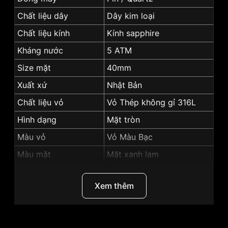
Chất liệu dây
Dây kim loại
Chất liệu kính
Kính sapphire
Kháng nước
5 ATM
Size mặt
40mm
Xuất xứ
Nhật Bản
Chất liệu vỏ
Vỏ Thép không gỉ 316L
Hình dạng
Mặt tròn
Màu vỏ
Vỏ Màu Bạc
Màu mặt
Mặt xanh lam
Độ dày
11.5mm
Xem thêm
Những sản phẩm tương tự
"SRWatch 40mm Nam
SG7003.1106GM":