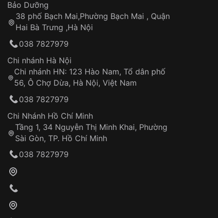
Thời gian tính từ khi xác nhận đơn hàng thành
Vỏ đồng hồ
Bảo Dưỡng
công
Sản phẩm đã bị:
38 phố Bạch Mai,Phường Bạch Mai , Quận
Tự ý sửa chữa
Hai Bà Trưng ,Hà Nội
Can thiệp tại các nơi không thuộc hệ
038 7827979
thống VNLUX
Hotline: 0585 215 215
Chi nhánh Hà Nội
Chi nhánh HN: 123 Hào Nam, Tổ dân phố
Từ khóa SEO:
56, Ô Chợ Dừa, Hà Nội, Việt Nam
Hỗ trợ nhanh chóng – minh bạch
038 7827979
Đảm bảo quyền lợi khách hàng
Đồng hành cùng khách hàng trong suốt quá
Chi Nhánh Hồ Chí Minh
trình sử dụng
Tầng 1, 34 Nguyễn Thị Minh Khai, Phường
Sài Gòn, TP. Hồ Chí Minh
Giao hàng tận nơi
038 7827979
Khách hàng kiểm tra và thanh toán trực tiếp
cho nhân viên giao hàng
Xác nhận đơn hàng và thanh toán
VNLUX tiến hành giao hàng đến địa chỉ yêu