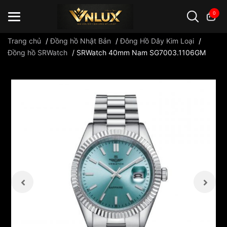
0
Trang chủ
/
Đồng hồ Nhật Bản
/
Đông Hồ Dây Kim Loại
/
Đồng hồ SRWatch
/
SRWatch 40mm Nam SG7003.1106GM
Đồng hồ casio
đồng hồ G-Shock
đồng hồ Orient
...