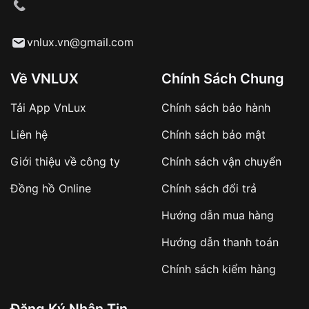
cầu
Từ khóa SEO:
vnlux.vn@gmail.com
Về VNLUX
Chính Sách Chung
Tải App VnLux
Chính sách bảo hành
Áp dụng với các đơn hàng giá trị cao hoặc
Liên hệ
Chính sách bảo mật
sản phẩm đặc biệt
Khách hàng cần
đặt cọc trước 10% giá trị đơn
Giới thiệu về công ty
Chính sách vận chuyển
hàng
Số tiền còn lại thanh toán khi nhận hàng hoặc
Đồng hồ Online
Chính sách đổi trả
theo thỏa thuận
Hướng dẫn mua hàng
Lợi ích của việc đặt cọc:
Hướng dẫn thanh toán
✔️ Đảm bảo xử lý đơn hàng nhanh chóng
Chính sách kiểm hàng
✔️ Hạn chế tình trạng hủy đơn không mong
muốn
Đăng Ký Nhận Tin