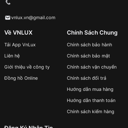
cầu
Từ khóa SEO:
vnlux.vn@gmail.com
Về VNLUX
Chính Sách Chung
Tải App VnLux
Chính sách bảo hành
Áp dụng với các đơn hàng giá trị cao hoặc
Liên hệ
Chính sách bảo mật
sản phẩm đặc biệt
Khách hàng cần
đặt cọc trước 10% giá trị đơn
Giới thiệu về công ty
Chính sách vận chuyển
hàng
Số tiền còn lại thanh toán khi nhận hàng hoặc
Đồng hồ Online
Chính sách đổi trả
theo thỏa thuận
Hướng dẫn mua hàng
Lợi ích của việc đặt cọc:
Hướng dẫn thanh toán
✔️ Đảm bảo xử lý đơn hàng nhanh chóng
Chính sách kiểm hàng
✔️ Hạn chế tình trạng hủy đơn không mong
muốn
Đăng Ký Nhận Tin