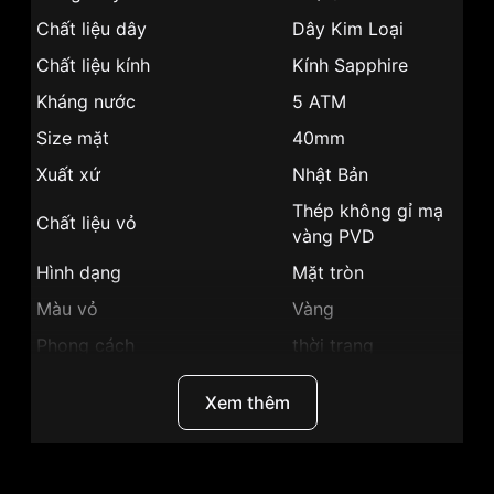
Chất liệu dây
Dây Kim Loại
Chất liệu kính
Kính Sapphire
Kháng nước
5 ATM
Size mặt
40mm
Xuất xứ
Nhật Bản
Thép không gỉ mạ
Chất liệu vỏ
vàng PVD
Hình dạng
Mặt tròn
Màu vỏ
Vàng
Phong cách
thời trang
Màu mặt
Mặt đen
Xem thêm
Những sản phẩm tương tự
"SRWatch 40mm Nam
SG7004.1401GM":