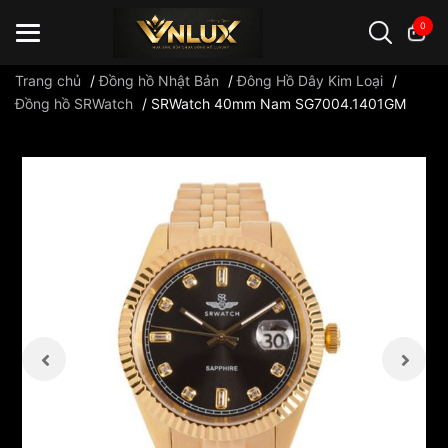
0
Trang chủ
/
Đồng hồ Nhật Bản
/
Đông Hồ Dây Kim Loại
/
Đồng hồ SRWatch
/
SRWatch 40mm Nam SG7004.1401GM
Đồng hồ casio
đồng hồ G-Shock
đồng hồ Orient
...