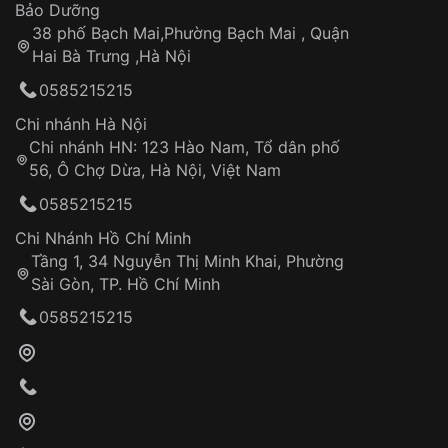
Thời gian tính từ khi xác nhận đơn hàng thành
Vỏ đồng hồ
Bảo Dưỡng
công
Sản phẩm đã bị:
38 phố Bạch Mai,Phường Bạch Mai , Quận
Tự ý sửa chữa
Hai Bà Trưng ,Hà Nội
Can thiệp tại các nơi không thuộc hệ
0585215215
thống VNLUX
Hotline: 0585 215 215
Chi nhánh Hà Nội
Chi nhánh HN: 123 Hào Nam, Tổ dân phố
Từ khóa SEO:
56, Ô Chợ Dừa, Hà Nội, Việt Nam
Hỗ trợ nhanh chóng – minh bạch
0585215215
Đảm bảo quyền lợi khách hàng
Đồng hành cùng khách hàng trong suốt quá
Chi Nhánh Hồ Chí Minh
trình sử dụng
Tầng 1, 34 Nguyễn Thị Minh Khai, Phường
Sài Gòn, TP. Hồ Chí Minh
Giao hàng tận nơi
0585215215
Khách hàng kiểm tra và thanh toán trực tiếp
cho nhân viên giao hàng
Xác nhận đơn hàng và thanh toán
VNLUX tiến hành giao hàng đến địa chỉ yêu