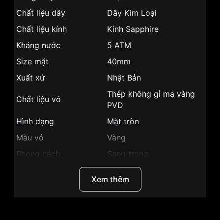
Chất liệu dây
Dây Kim Loại
Chất liệu kính
Kính Sapphire
Kháng nước
5 ATM
Size mặt
40mm
Xuất xứ
Nhật Bản
Thép không gỉ mạ vàng
Chất liệu vỏ
PVD
Hình dạng
Mặt tròn
Màu vỏ
Vàng
Phong cách
Sang trọng
Dạ quang, Giờ, phút, giây,
Tính năng
Xem thêm
Lịch ngày
Độ dày
11.5 mm
Màu mặt
Mặt trắng