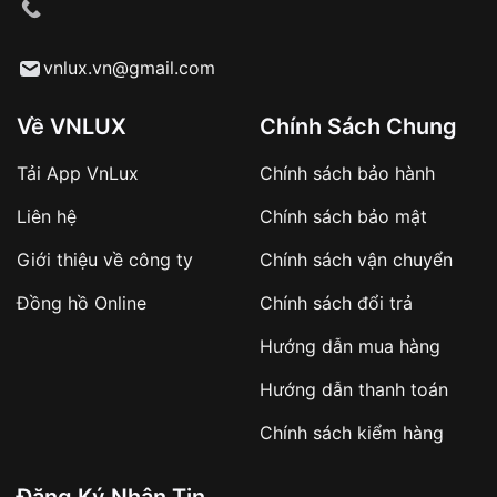
cầu
Từ khóa SEO:
vnlux.vn@gmail.com
Về VNLUX
Chính Sách Chung
Tải App VnLux
Chính sách bảo hành
Áp dụng với các đơn hàng giá trị cao hoặc
Liên hệ
Chính sách bảo mật
sản phẩm đặc biệt
Khách hàng cần
đặt cọc trước 10% giá trị đơn
Giới thiệu về công ty
Chính sách vận chuyển
hàng
Số tiền còn lại thanh toán khi nhận hàng hoặc
Đồng hồ Online
Chính sách đổi trả
theo thỏa thuận
Hướng dẫn mua hàng
Lợi ích của việc đặt cọc:
Hướng dẫn thanh toán
✔️ Đảm bảo xử lý đơn hàng nhanh chóng
Chính sách kiểm hàng
✔️ Hạn chế tình trạng hủy đơn không mong
muốn
Đăng Ký Nhận Tin