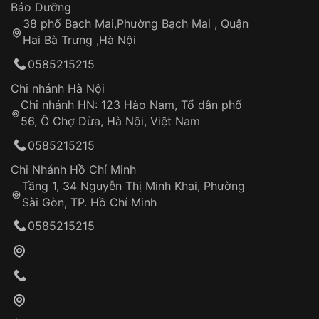
Thời gian tính từ khi xác nhận đơn hàng thành
Vỏ đồng hồ
Bảo Dưỡng
công
Sản phẩm đã bị:
38 phố Bạch Mai,Phường Bạch Mai , Quận
Tự ý sửa chữa
Hai Bà Trưng ,Hà Nội
Can thiệp tại các nơi không thuộc hệ
0585215215
thống VNLUX
Hotline: 0585 215 215
Chi nhánh Hà Nội
Chi nhánh HN: 123 Hào Nam, Tổ dân phố
Từ khóa SEO:
56, Ô Chợ Dừa, Hà Nội, Việt Nam
Hỗ trợ nhanh chóng – minh bạch
0585215215
Đảm bảo quyền lợi khách hàng
Đồng hành cùng khách hàng trong suốt quá
Chi Nhánh Hồ Chí Minh
trình sử dụng
Tầng 1, 34 Nguyễn Thị Minh Khai, Phường
Sài Gòn, TP. Hồ Chí Minh
Giao hàng tận nơi
0585215215
Khách hàng kiểm tra và thanh toán trực tiếp
cho nhân viên giao hàng
Xác nhận đơn hàng và thanh toán
VNLUX tiến hành giao hàng đến địa chỉ yêu