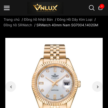
0
Trang chủ
/
Đồng hồ Nhật Bản
/
Đông Hồ Dây Kim Loại
/
Đồng hồ SRWatch
/
SRWatch 40mm Nam SG7004.1402GM
Đồng hồ casio
đồng hồ G-Shock
đồng hồ Orient
...