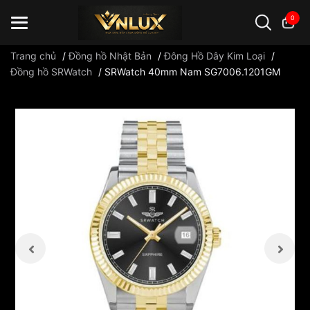
0
Trang chủ
/
Đồng hồ Nhật Bản
/
Đông Hồ Dây Kim Loại
/
Đồng hồ SRWatch
/
SRWatch 40mm Nam SG7006.1201GM
Đồng hồ casio
đồng hồ G-Shock
đồng hồ Orient
...