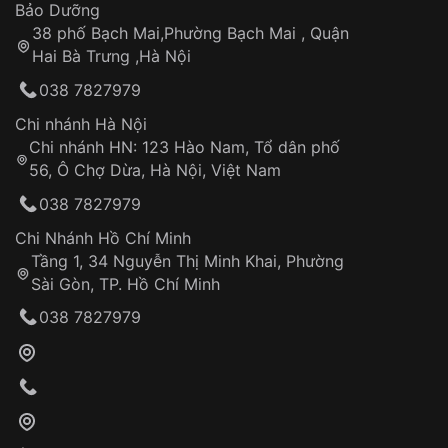
Thời gian tính từ khi xác nhận đơn hàng thành
Vỏ đồng hồ
Bảo Dưỡng
công
Sản phẩm đã bị:
38 phố Bạch Mai,Phường Bạch Mai , Quận
Tự ý sửa chữa
Hai Bà Trưng ,Hà Nội
Can thiệp tại các nơi không thuộc hệ
038 7827979
thống VNLUX
Hotline: 0585 215 215
Chi nhánh Hà Nội
Chi nhánh HN: 123 Hào Nam, Tổ dân phố
Từ khóa SEO:
56, Ô Chợ Dừa, Hà Nội, Việt Nam
Hỗ trợ nhanh chóng – minh bạch
038 7827979
Đảm bảo quyền lợi khách hàng
Đồng hành cùng khách hàng trong suốt quá
Chi Nhánh Hồ Chí Minh
trình sử dụng
Tầng 1, 34 Nguyễn Thị Minh Khai, Phường
Sài Gòn, TP. Hồ Chí Minh
Giao hàng tận nơi
038 7827979
Khách hàng kiểm tra và thanh toán trực tiếp
cho nhân viên giao hàng
Xác nhận đơn hàng và thanh toán
VNLUX tiến hành giao hàng đến địa chỉ yêu