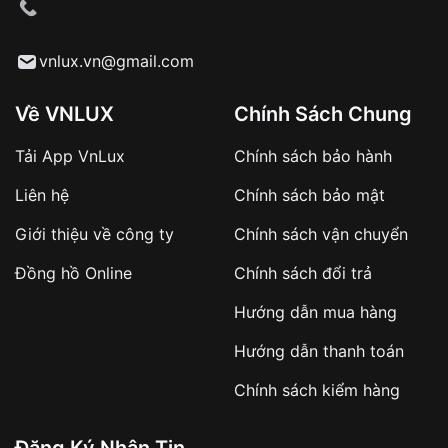
cầu
Từ khóa SEO:
vnlux.vn@gmail.com
Về VNLUX
Chính Sách Chung
Tải App VnLux
Chính sách bảo hành
Áp dụng với các đơn hàng giá trị cao hoặc
Liên hệ
Chính sách bảo mật
sản phẩm đặc biệt
Khách hàng cần
đặt cọc trước 10% giá trị đơn
Giới thiệu về công ty
Chính sách vận chuyển
hàng
Số tiền còn lại thanh toán khi nhận hàng hoặc
Đồng hồ Online
Chính sách đổi trả
theo thỏa thuận
Hướng dẫn mua hàng
Lợi ích của việc đặt cọc:
Hướng dẫn thanh toán
✔️ Đảm bảo xử lý đơn hàng nhanh chóng
Chính sách kiểm hàng
✔️ Hạn chế tình trạng hủy đơn không mong
muốn
Đăng Ký Nhận Tin