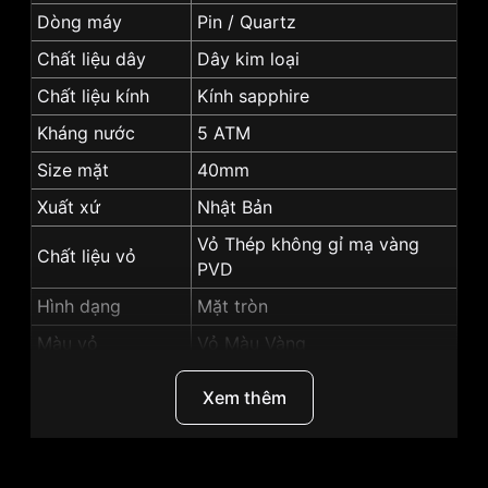
Dòng máy
Pin / Quartz
Chất liệu dây
Dây kim loại
Chất liệu kính
Kính sapphire
Kháng nước
5 ATM
Size mặt
40mm
Xuất xứ
Nhật Bản
Vỏ Thép không gỉ mạ vàng
Chất liệu vỏ
PVD
Hình dạng
Mặt tròn
Màu vỏ
Vỏ Màu Vàng
Màu mặt
Mặt đen
Xem thêm
Độ dày
11.5mm
Những sản phẩm tương tự
"SRWatch 40mm Nam
SG7006.1201GM":